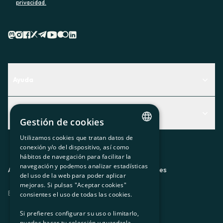
privacidad.
Ayuda
Centro de Ayuda
Actualidad
Descubre qué servicio te encaja mejor
Gestión de cookies
Actualidad
Contacto
Utilizamos cookies que tratan datos de
CATALAN
conexión y/o del dispositivo, así como
El rincón de la socia
hábitos de navegación para facilitar la
SPANISH
navegación y podemos analizar estadísticas
Prensa
Aviso legal
Política de privacidad
Política de cookies
del uso de la web para poder aplicar
GL
mejoras. Si pulsas "Aceptar cookies"
Trabaja con nosotros
ES
CA
GL
EU
BASQUE
consientes el uso de todas las cookies.
Si prefieres configurar su uso o limitarlo,
puedes hacer tu selección y guardarla.