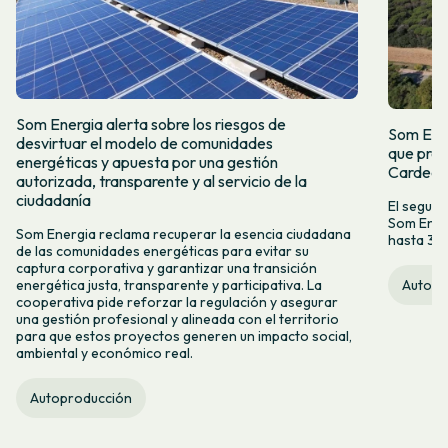
Som Energia alerta sobre los riesgos de
Som Ener
desvirtuar el modelo de comunidades
que prop
energéticas y apuesta por una gestión
Carded
autorizada, transparente y al servicio de la
ciudadanía
El segun
Som Energ
Som Energia reclama recuperar la esencia ciudadana
hasta 300
de las comunidades energéticas para evitar su
captura corporativa y garantizar una transición
Autopr
energética justa, transparente y participativa. La
cooperativa pide reforzar la regulación y asegurar
una gestión profesional y alineada con el territorio
para que estos proyectos generen un impacto social,
ambiental y económico real.
Autoproducción