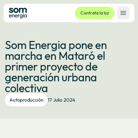
Contrata la luz
Abrir 
Tarifas
Som Energia pone en
Servicios
marcha en Mataró el
Empresas
primer proyecto de
La cooperativa
generación urbana
Contacto
colectiva
Trámites
Autoproducción
17 Julio 2024
Oficina virtual
Idioma:
ES
CA
GL
EU