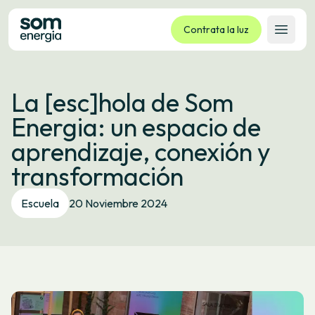
Contrata la luz
Abrir 
Tarifas
La [esc]hola de Som
Servicios
Energia: un espacio de
Empresas
aprendizaje, conexión y
La cooperativa
transformación
Contacto
Trámites
Escuela
20 Noviembre 2024
Oficina virtual
Idioma:
ES
CA
GL
EU