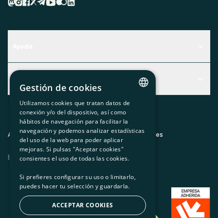
Ayuda
Centro de Ayuda
Actualidad
Descubre qué servicio te encaja mejor
Gestión de cookies
Actualidad
Contacto
Utilizamos cookies que tratan datos de
CATALAN
conexión y/o del dispositivo, así como
El rincón de la socia
hábitos de navegación para facilitar la
SPANISH
navegación y podemos analizar estadísticas
Prensa
Aviso legal
Política de privacidad
Política de cookies
del uso de la web para poder aplicar
GL
mejoras. Si pulsas "Aceptar cookies"
Trabaja con nosotros
ES
CA
GL
EU
BASQUE
consientes el uso de todas las cookies.
Si prefieres configurar su uso o limitarlo,
puedes hacer tu selección y guardarla.
ACCEPTAR COOKIES