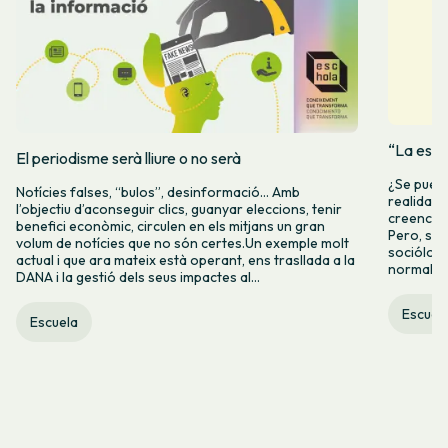
“La espe
El periodisme serà lliure o no serà
¿Se puede
Notícies falses, “bulos”, desinformació… Amb
realidad 
l’objectiu d’aconseguir clics, guanyar eleccions, tenir
creencia 
benefici econòmic, circulen en els mitjans un gran
Pero, seg
volum de notícies que no són certes.Un exemple molt
socióloga
actual i que ara mateix està operant, ens trasllada a la
normalida
DANA i la gestió dels seus impactes al...
Escuel
Escuela