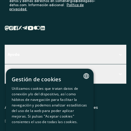
datos y demás derechos en somenergia@delegado-
datos.com. Información adicional:
Política de
privacidad.
Ayuda
Centro de Ayuda
Actualidad
Descubre qué servicio te encaja mejor
Gestión de cookies
Actualidad
Contacto
Utilizamos cookies que tratan datos de
CATALAN
conexión y/o del dispositivo, así como
El rincón de la socia
hábitos de navegación para facilitar la
SPANISH
navegación y podemos analizar estadísticas
Prensa
Aviso legal
Política de privacidad
Política de cookies
del uso de la web para poder aplicar
GL
mejoras. Si pulsas "Aceptar cookies"
Trabaja con nosotros
ES
CA
GL
EU
BASQUE
consientes el uso de todas las cookies.