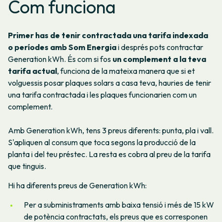
Com funciona
Primer has de tenir contractada una tarifa indexada
o períodes amb Som Energia
i després pots contractar
Generation kWh. És com si fos
un complement a la teva
tarifa actual
, funciona de la mateixa manera que si et
volguessis posar plaques solars a casa teva, hauries de tenir
una tarifa contractada i les plaques funcionarien com un
complement.
Amb Generation kWh, tens 3 preus diferents: punta, pla i vall.
S'apliquen al consum que toca segons la producció de la
planta i del teu préstec. La resta es cobra al preu de la tarifa
que tinguis.
Hi ha diferents preus de Generation kWh:
Per a subministraments amb baixa tensió i més de 15 kW
de potència contractats, els preus que es corresponen