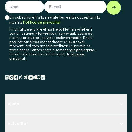
En subscriure't a la newsletter estàs acceptant la
nostra
Política de privacitat.
Finalitats: enviar-te el nostre butlletí, newsletter, i
comunicacions informatives i comercials sobre els
nostres productes, serveis i esdeveniments. Drets:
pots retirar el teu consentiment en qualsevol
moment, així com accedir, rectificar i suprimir les
teves dades i altres drets a somenergia@delegado-
datos.com. Informació addicional:
Política de
privacitat.
Ajuda
Centre d'Ajuda
Actualitat
Descobreix quin servei t'encaixa millor