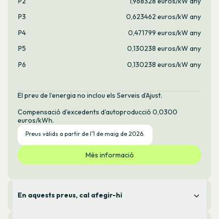
P2
1,968328 euros/kW any
P3
0,623462 euros/kW any
P4
0,471799 euros/kW any
P5
0,130238 euros/kW any
P6
0,130238 euros/kW any
El preu de l’energia no inclou els Serveis d’Ajust.
Compensació d'excedents d'autoproducció 0,0300
euros/kWh.
Preus vàlids a partir de l'1 de maig de 2026.
Més informació
En aquests preus, cal afegir-hi
Serveis d’Ajust: 0,019 €/kWh (valor mitjà del darrer