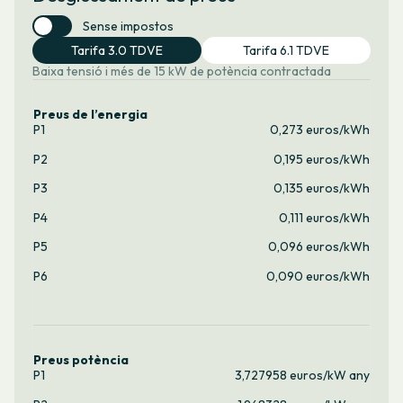
Sense impostos
Tarifa 3.0 TDVE
Tarifa 6.1 TDVE
Baixa tensió i més de 15 kW de potència contractada
Preus de l’energia
P1
0,273 euros/kWh
P2
0,195 euros/kWh
P3
0,135 euros/kWh
P4
0,111 euros/kWh
P5
0,096 euros/kWh
P6
0,090 euros/kWh
Preus potència
P1
3,727958 euros/kW any