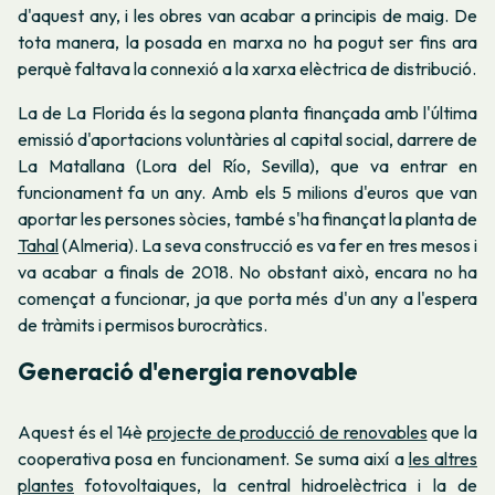
d'aquest any, i les obres van acabar a principis de maig. De
tota manera, la posada en marxa no ha pogut ser fins ara
perquè faltava la connexió a la xarxa elèctrica de distribució.
La de La Florida és la segona planta finançada amb l'última
emissió d'aportacions voluntàries al capital social, darrere de
La Matallana (Lora del Río, Sevilla), que va entrar en
funcionament fa un any. Amb els 5 milions d'euros que van
aportar les persones sòcies, també s'ha finançat la planta de
Tahal
(Almeria). La seva construcció es va fer en tres mesos i
va acabar a finals de 2018. No obstant això, encara no ha
començat a funcionar, ja que porta més d'un any a l'espera
de tràmits i permisos burocràtics.
Generació d'energia renovable
Aquest és el 14è
projecte de producció de renovables
que la
cooperativa posa en funcionament. Se suma així a
les altres
plantes
fotovoltaiques, la central hidroelèctrica i la de