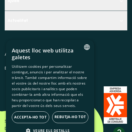
Ajuda
Centre d'Ajuda
Actualitat
Descobreix quin servei t'encaixa millor
Actualitat
Contacte
El racó de la sòcia
Aquest lloc web utilitza
Premsa
Avis legal
Política de privacitat
Política de cookies
galetes
CATALAN
Treballa amb nosaltres
Utilitzem cookies per personalitzar
ES
CA
GL
EU
contingut, anuncis i per analitzar el nostre
SPANISH
trànsit. També compartim informació sobre
GL
el vostre ús del nostre lloc amb els nostres
socis publicitaris i analítics que poden
BASQUE
combinar-la amb altra informació que els
heu proporcionat o que han recopilat a
partir del vostre ús dels seus serveis.
REBUTJA-HO TOT
ACCEPTA-HO TOT
Som Energia SCCL - 2026
Disseny Creatiu d'Etéreo Design.
VEURE ELS DETALLS