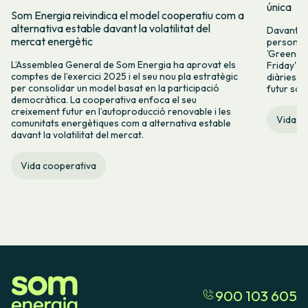
única
Som Energia reivindica el model cooperatiu com a
alternativa estable davant la volatilitat del
Davant l
mercat energètic
persones 
'Green Fr
L’Assemblea General de Som Energia ha aprovat els
Friday' q
comptes de l’exercici 2025 i el seu nou pla estratègic
diàries i 
per consolidar un model basat en la participació
futur sos
democràtica. La cooperativa enfoca el seu
creixement futur en l’autoproducció renovable i les
Vida c
comunitats energètiques com a alternativa estable
davant la volatilitat del mercat.
Vida cooperativa
900 103 605