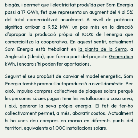
biogàs, i permet que l'electricitat produïda per Som Energia
passi a 17 GWh, fet que representa un augment del 4 al 5%
del total comercialitzat anualment. A nivell de potència
significa arribar a 9,52 MW, un pas més en la direcció
d'apropar la producció pròpia al 100% de l'energia que
comercialitza la cooperativa. En aquest sentit, actualment
Som Energia està treballant en
la planta de la Serra,
a
Anglesola (Lleida), que forma part del projecte
Generation
kWh
, i encara s’hi poden fer aportacions.
Seguint el seu propòsit de canviar el model energètic, Som
Energia també promou l'autoproducció a nivell domèstic. Per
això, impulsa
compres col·lectives
de plaques solars perquè
les persones sòcies puguin tenir les instal·lacions a casa seva,
i així, generar la seva pròpia energia. El fet de fer-ho
col·lectivament permet, a més, abaratir costos. Actualment
hi ha unes deu compres en marxa en diferents punts del
territori, equivalents a 1.000 instal·lacions solars.