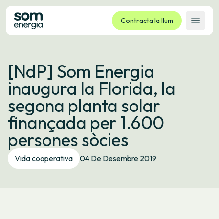
Contracta la llum
Obrir 
Tarifes
[NdP] Som Energia
Serveis
inaugura la Florida, la
Empreses
segona planta solar
La cooperativa
finançada per 1.600
Contacte
persones sòcies
Tràmits
Vida cooperativa
04 De Desembre 2019
Oficina virtual
Idioma:
CA
ES
GL
EU