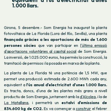
1.000 llars.
Girona, 5 desembre.- Som Energia ha inaugurat la planta
fotovoltaica de La Florida (Lora del Río, Sevilla), una planta
finançada
gràcies a les aportacions de més de 1.600
persones sòcies
que van participar en
l'última emissió
d'aportacions voluntàries al capital social
de Som Energia.
La inversió, de 1.025.000 euros, ha permès la construcció, la
tramitació de permisos i la posada en marxa de la planta.
La planta de La Florida té una potència de 1,5 MW, que
permet una producció estimada de 2.600 MWh cada any,
equivalent a
l'ús anual d'electricitat d'unes 1.000 llars.
Es tracta, doncs, d'una de les plantes més grans a nivell
productiu de Som Energia, juntament amb la
d'Alcolea,
i la de
La Matallana
, i permetrà un
estalvi d'emissions de
834.600 kg de CO2.
Es va començar a
construir
el febrer