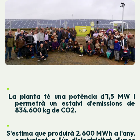
La planta té una potència d’1,5 MW i
permetrà un estalvi d'emissions de
834.600 kg de CO2.
S'estima que produirà 2.600 MWh a l'any,
equivalent a l'ús d'electricitat d'unes