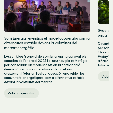
Green Fr
única
Som Energia reivindica el model cooperatiu com a
alternativa estable davant la volatilitat del
Davant l
mercat energètic
persones 
'Green Fr
L’Assemblea General de Som Energia ha aprovat els
Friday' q
comptes de l’exercici 2025 i el seu nou pla estratègic
diàries i 
per consolidar un model basat en la participació
futur sos
democràtica. La cooperativa enfoca el seu
creixement futur en l’autoproducció renovable i les
Vida c
comunitats energètiques com a alternativa estable
davant la volatilitat del mercat.
Vida cooperativa