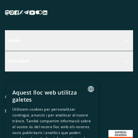
Ajuda
Centre d'Ajuda
Actualitat
Descobreix quin servei t'encaixa millor
Actualitat
Contacte
El racó de la sòcia
Aquest lloc web utilitza
Premsa
Avis legal
Política de privacitat
Política de cookies
galetes
CATALAN
Treballa amb nosaltres
Utilitzem cookies per personalitzar
ES
CA
GL
EU
contingut, anuncis i per analitzar el nostre
SPANISH
trànsit. També compartim informació sobre
GL
el vostre ús del nostre lloc amb els nostres
socis publicitaris i analítics que poden
BASQUE