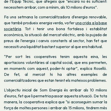
de l’Equip Tècnic, que afegeix que “encara no és suficient:
necessitem arribar, com a mínim, als 10 milions d’euros”.
Fa una setmana la comercialitzadora d’energia renovable,
que també produeix energia verda, va fer
una crida a la base
societària
. Tot i tenir una bona fortalesa i estabilitat
econòmica, la situació del mercat elèctric, amb la pujada de
preus de l’energia i canvis constants al sector, han fet que
necessiti una liquiditat bastant superior al que era habitual.
“Per sort les cooperatives tenim aquesta eina, les
aportacions voluntàries al capital social, que ens permeten,
en moments com aquest, poder-hi optar”, explica Roselló.
De fet, al mercat hi ha altres exemples de
comercialitzadores que estan tenint els mateixos problemes.
L’objectiu inicial de Som Energia és arribar als 10 milions
d’euros, fet que li permetria passar aquesta situació. De tota
manera, la cooperativa explica que “si aconseguim sumar la
força de moltes persones i arribar als 15 milions, tindrem més