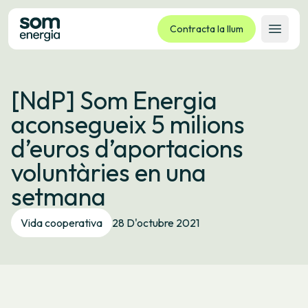
Contracta la llum
Obrir 
Tarifes
[NdP] Som Energia
Serveis
aconsegueix 5 milions
Empreses
d’euros d’aportacions
La cooperativa
voluntàries en una
Contacte
setmana
Tràmits
Vida cooperativa
28 D'octubre 2021
Oficina virtual
Idioma:
CA
ES
GL
EU