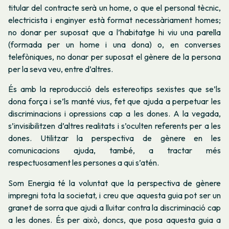
titular del contracte serà un home, o que el personal tècnic,
electricista i enginyer està format necessàriament homes;
no donar per suposat que a l’habitatge hi viu una parella
(formada per un home i una dona) o, en converses
telefòniques, no donar per suposat el gènere de la persona
per la seva veu, entre d’altres.
És amb la reproducció dels estereotips sexistes que se’ls
dona força i se’ls manté vius, fet que ajuda a perpetuar les
discriminacions i opressions cap a les dones. A la vegada,
s’invisibilitzen d’altres realitats i s’oculten referents per a les
dones. Utilitzar la perspectiva de gènere en les
comunicacions ajuda, també, a tractar més
respectuosament les persones a qui s’atén.
Som Energia té la voluntat que la perspectiva de gènere
impregni tota la societat, i creu que aquesta guia pot ser un
granet de sorra que ajudi a lluitar contra la discriminació cap
a les dones. És per això, doncs, que posa aquesta guia a