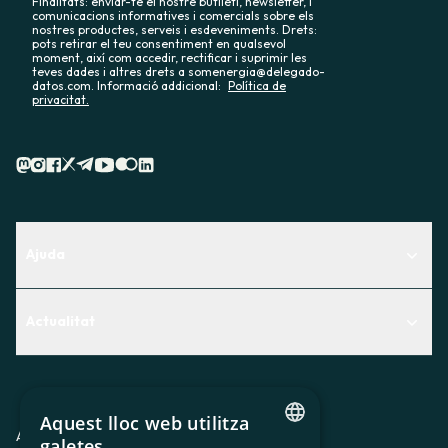
Finalitats: enviar-te el nostre butlletí, newsletter, i
comunicacions informatives i comercials sobre els
nostres productes, serveis i esdeveniments. Drets:
pots retirar el teu consentiment en qualsevol
moment, així com accedir, rectificar i suprimir les
teves dades i altres drets a somenergia@delegado-
datos.com. Informació addicional:
Política de
privacitat.
Ajuda
Centre d'Ajuda
Actualitat
Descobreix quin servei t'encaixa millor
Actualitat
Contacte
El racó de la sòcia
Aquest lloc web utilitza
Premsa
Avis legal
Política de privacitat
Política de cookies
galetes