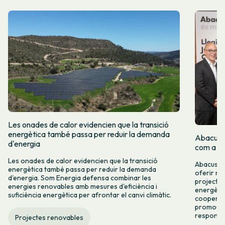
Les onades de calor evidencien que la transició
energètica també passa per reduir la demanda
Abacus i
d'energia
com a re
Les onades de calor evidencien que la transició
Abacus i 
energètica també passa per reduir la demanda
oferir no
d'energia. Som Energia defensa combinar les
projectes
energies renovables amb mesures d'eficiència i
energètic
suficiència energètica per afrontar el canvi climàtic.
cooperaci
promoure
responsab
Projectes renovables