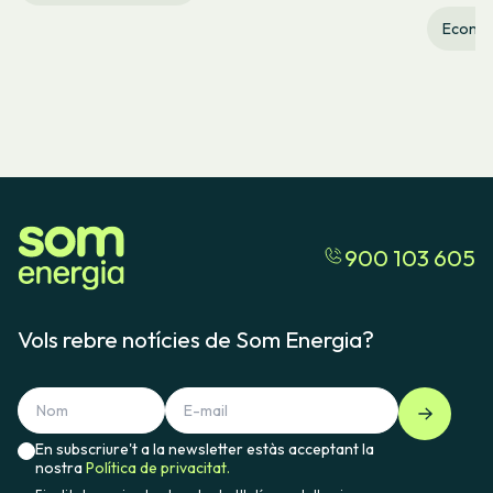
Econom
900 103 605
Vols rebre notícies de Som Energia?
En subscriure't a la newsletter estàs acceptant la
nostra
Política de privacitat.