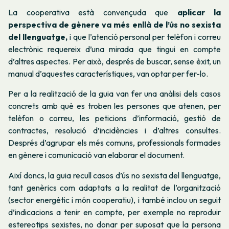
La cooperativa està convençuda que
aplicar la
perspectiva de gènere va més enllà de l’ús no sexista
del llenguatge,
i que l’atenció personal per telèfon i correu
electrònic requereix d’una mirada que tingui en compte
d’altres aspectes. Per això, després de buscar, sense èxit, un
manual d’aquestes característiques, van optar per fer-lo.
Per a la realització de la guia van fer una anàlisi dels casos
concrets amb què es troben les persones que atenen, per
telèfon o correu, les peticions d’informació, gestió de
contractes, resolució d’incidències i d’altres consultes.
Després d’agrupar els més comuns, professionals formades
en gènere i comunicació van elaborar el document.
Així doncs, la guia recull casos d’ús no sexista del llenguatge,
tant genèrics com adaptats a la realitat de l’organització
(sector energètic i món cooperatiu), i també inclou un seguit
d’indicacions a tenir en compte, per exemple no reproduir
estereotips sexistes, no donar per suposat que la persona