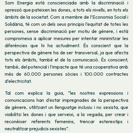
Som Energia està conscienciada amb la discriminació i
opressió que pateixen les dones, a tots els nivells, en tots els
àmbits de la societat. Com a membre de l’Economia Social i
Solidària, té com un dels seus principis l’equitat de totes les
persones, sense discriminació per motiu de gènere, i està
compromesa a aplicar mesures per intentar minimitzar les
diferències que hi ha actualment. És conscient que la
perspectiva de gènere ha de ser transversal, ja que afecta
tots els àmbits, també el de la comunicació. És conscient,
també, del potencial i l’impacte que té una cooperativa amb
més de 60.000 persones sòcies i 100.000 contractes
d’electricitat.
Tal com explica la guia, “les nostres expressions i
comunicacions han d’estar impregnades de la perspectiva
de gènere, utilitzant un llenguatge inclusiu i no sexista, que
visibilitzi les dones i que serveixi, a la vegada, per crear i
reconèixer referents femenins, trencar estereotips i
neutralitzar prejudicis sexistes”.