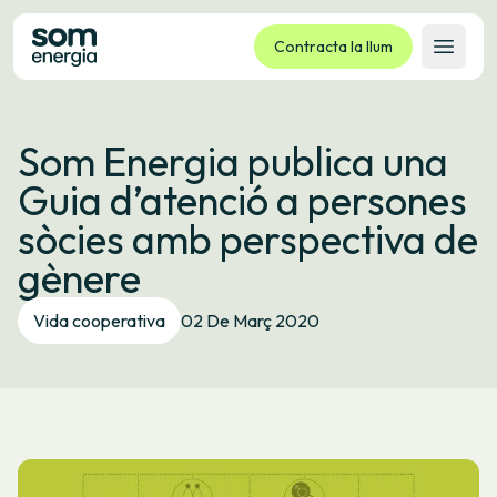
Contracta la llum
Obrir 
Tarifes
Som Energia publica una
Serveis
Guia d’atenció a persones
Empreses
sòcies amb perspectiva de
La cooperativa
gènere
Contacte
Tràmits
Vida cooperativa
02 De Març 2020
Oficina virtual
Idioma:
CA
ES
GL
EU