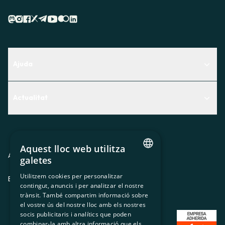
Ajuda
Centre d'Ajuda
Actualitat
Descobreix quin servei t'encaixa millor
Actualitat
Contacte
El racó de la sòcia
Aquest lloc web utilitza
Premsa
Avis legal
Política de privacitat
Política de cookies
galetes
CATALAN
Treballa amb nosaltres
Utilitzem cookies per personalitzar
ES
CA
GL
EU
contingut, anuncis i per analitzar el nostre
SPANISH
trànsit. També compartim informació sobre
GL
el vostre ús del nostre lloc amb els nostres
socis publicitaris i analítics que poden
BASQUE
combinar-la amb altra informació que els