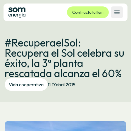
Contracta la llum
Obrir 
Tarifes
#RecuperaelSol:
Serveis
Recupera el Sol celebra su
Empreses
éxito, la 3ª planta
La cooperativa
rescatada alcanza el 60%
Contacte
Tràmits
Vida cooperativa
11 D'abril 2015
Oficina virtual
Idioma:
CA
ES
GL
EU