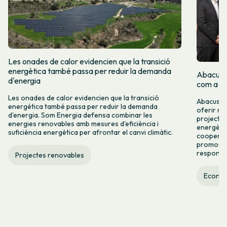
Les onades de calor evidencien que la transició
energètica també passa per reduir la demanda
Abacus i
d'energia
com a re
Les onades de calor evidencien que la transició
Abacus i 
energètica també passa per reduir la demanda
oferir no
d'energia. Som Energia defensa combinar les
projectes
energies renovables amb mesures d'eficiència i
energètic
suficiència energètica per afrontar el canvi climàtic.
cooperaci
promoure
responsab
Projectes renovables
Econom