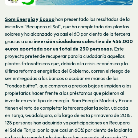
Som Energía
y
Ecooo
han presentado los resultados de la
iniciativa "
Recupera el Sol
", que ha completado dos plantas
solares y ha alcanzado ya casi el 60 por ciento de la tercera
gracias a una
inversión ciudadana colectiva de 456.000
euros aportada por un total de 230 personas.
Este
proyecto pretende recuperar para la ciudadanía aquellas
plantas fotovoltaicas que, debido a la crisis económica y la
última reforma energética del Gobierno, corren el riesgo de
ser entregadas a los bancos o acabar en manos de los
“fondos buitre”, que compran a precios bajos e impiden a los
propietarios hacer frente a los préstamos que pidieron al
invertir en este tipo de energía. Som Energía Madrid y Ecooo
tienen el reto de completar la tercera planta solar, ubicada
en Torija, Guadalajara, a lo largo de esta primavera de 2015.
128 personas han adquirido ya participaciones en Recupera
el Sol de Torija, por lo que casi un 60% por ciento de la planta
ya ha sido completada desde su lanzamiento el pasado 10