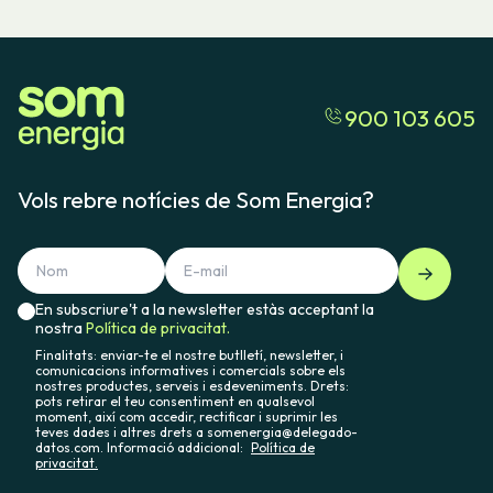
900 103 605
Vols rebre notícies de Som Energia?
En subscriure't a la newsletter estàs acceptant la
nostra
Política de privacitat.
Finalitats: enviar-te el nostre butlletí, newsletter, i
comunicacions informatives i comercials sobre els
nostres productes, serveis i esdeveniments. Drets:
pots retirar el teu consentiment en qualsevol
moment, així com accedir, rectificar i suprimir les
teves dades i altres drets a somenergia@delegado-
datos.com. Informació addicional:
Política de
privacitat.