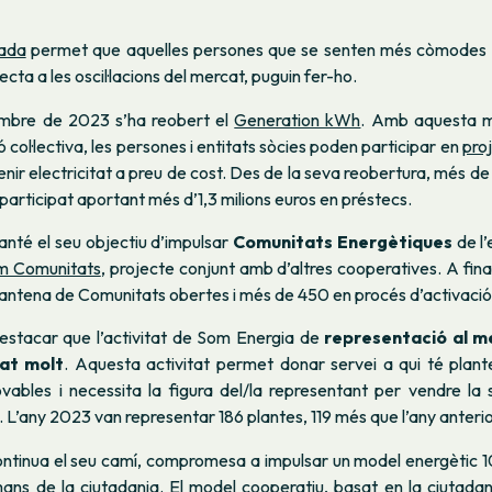
xada
permet que aquelles persones que se senten més còmodes v
cta a les oscil·lacions del mercat, puguin fer-ho.
embre de 2023 s’ha reobert el
Generation kWh
. Amb aquesta mo
 col·lectiva, les persones i entitats sòcies poden participar en
pro
enir electricitat a preu de cost. Des de la seva reobertura, més d
n participat aportant més d’1,3 milions euros en préstecs.
nté el seu objectiu d’impulsar
Comunitats Energètiques
de l’
m Comunitats
, projecte conjunt amb d’altres cooperatives. A fina
antena de Comunitats obertes i més de 450 en procés d’activació
destacar que l’activitat de Som Energia de
representació al m
at molt
. Aquesta activitat permet donar servei a qui té plan
ovables i necessita la figura del/la representant per vendre la 
. L’any 2023 van representar 186 plantes, 119 més que l’any anterio
ntinua el seu camí, compromesa a impulsar un model energètic 
 mans de la ciutadania. El model cooperatiu, basat en la ciutada