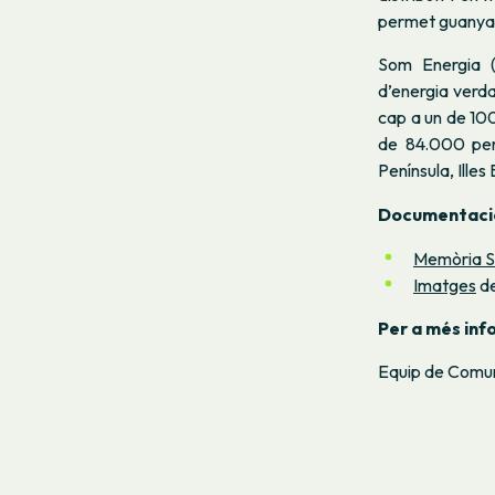
permet guanyar
Som Energia 
d’energia verda
cap a un de 10
de 84.000 pers
Península, Illes
Documentaci
Memòria S
Imatges
de
Per a més inf
Equip de Comun