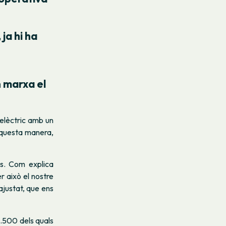
 ja hi ha
n marxa el
 elèctric amb un
’aquesta manera,
s. Com explica
r això el nostre
ajustat, que ens
6.500 dels quals