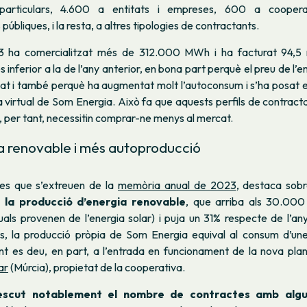
particulars, 4.600 a entitats i empreses, 600 a coopera
públiques, i la resta, a altres tipologies de contractants.
3 ha comercialitzat més de 312.000 MWh i ha facturat 94,5 mi
 inferior a la de l’any anterior, en bona part perquè el preu de l’
xat i també perquè ha augmentat molt l’autoconsum i s’ha posat 
ia virtual de Som Energia. Això fa que aquests perfils de contract
i, per tant, necessitin comprar-ne menys al mercat.
a renovable i més autoproducció
fres que s’extreuen de la
memòria anual de 2023
, destaca sobr
 la producció d’energia renovable
, que arriba als 30.0
als provenen de l’energia solar) i puja un 31% respecte de l’an
, la producció pròpia de Som Energia equival al consum d’une
 es deu, en part, a l’entrada en funcionament de la nova plan
ar
(Múrcia), propietat de la cooperativa.
escut notablement el nombre de contractes amb algu