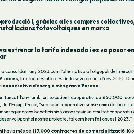
oproducció i, gràcies a les compres col·lectives,
nstal·lacions fotovoltaiques en marxa
va estrenar la tarifa indexada i es va posar e
lar
a consolidat l’any 2023 com l’alternativa a l’oligopoli del mercat
9 sòcies
, la xifra més alta des de la seva creació l’any 2010. D
la
cooperativa d’energia més gran d’Europa
.
a tancat l’any amb un excedent cooperatiu de 860.000 euro
 de l’Equip Tècnic, “som una cooperativa sense ànim de lucre i pe
aconseguir grans beneficis sinó aconseguir un resultat cooperatiu 
desenvolupant el nostre projecte, tal com hem fet aquest 2023.“
 hi havia més de
117.000 contractes de comercialització
: 10