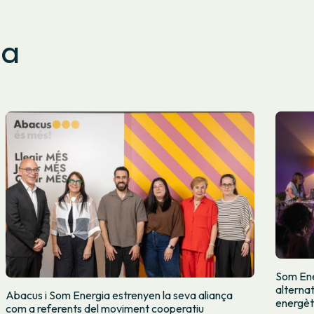
sa
Som Ene
alternat
Abacus i Som Energia estrenyen la seva aliança
energèt
com a referents del moviment cooperatiu