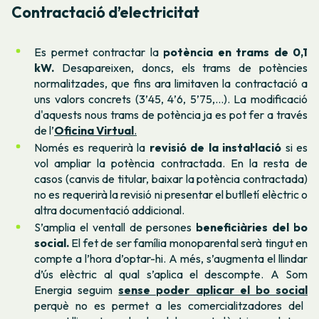
Contractació d’electricitat
Es permet contractar la
potència en trams de 0,1
kW.
Desapareixen, doncs, els trams de potències
normalitzades, que fins ara limitaven la contractació a
uns valors concrets (3’45, 4’6, 5’75,...). La modificació
d'aquests nous trams de potència ja es pot fer a través
de l’
Oficina Virtual
.
Només es requerirà la
revisió de la instal·lació
si es
vol ampliar la potència contractada. En la resta de
casos (canvis de titular, baixar la potència contractada)
no es requerirà la revisió ni presentar el butlletí elèctric o
altra documentació addicional.
S’amplia el ventall de persones
beneficiàries del bo
social.
El fet de ser família monoparental serà tingut en
compte a l’hora d’optar-hi. A més, s’augmenta el llindar
d’ús elèctric al qual s’aplica el descompte. A Som
Energia seguim
sense poder aplicar el bo social
perquè no es permet a les comercialitzadores del