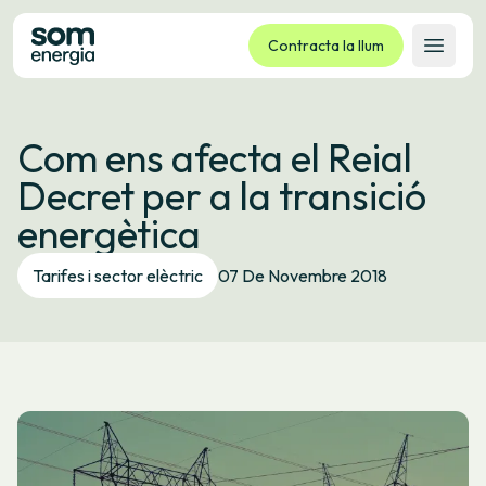
Contracta la llum
Obrir 
Tarifes
Com ens afecta el Reial
Serveis
Decret per a la transició
Empreses
energètica
La cooperativa
Contacte
Tarifes i sector elèctric
07 De Novembre 2018
Tràmits
Oficina virtual
Idioma:
CA
ES
GL
EU