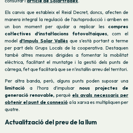
consultar l’
article de Solartradex
.
Els canvis que estableix el Reial Decret, doncs, afecten de
manera integral la regulació de l’autoproducció i arriben en
un bon moment per ajudar a replicar les
compres
col·lectives d’instal·lacions fotovoltaiques
, com el
model
d’Impuls Solar Vallès
que s’està portant a terme
per part dels Grups Locals de la cooperativa. Destaquen
també altres mesures dirigides a fomentar la mobilitat
elèctrica, facilitant el muntatge i la gestió dels punts de
càrrega, fet que facilitarà que se n’instal·lin arreu del territori.
Per altra banda, però, alguns punts poden suposar una
limitació
a l’hora d’impulsar
nous projectes de
generació renovable,
perquè
els avals necessaris per
obtenir el punt de connexió
a la xarxa es multipliquen per
quatre.
Actualització del preu de la llum