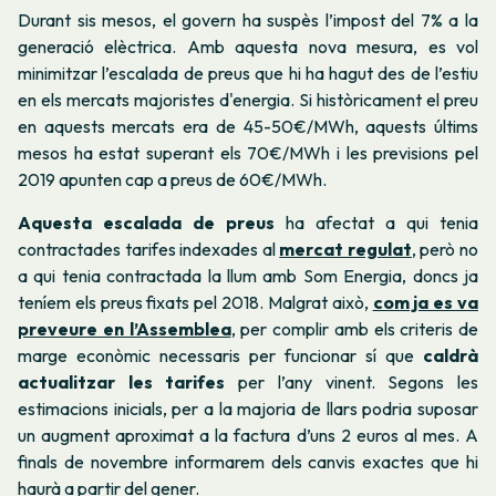
Durant sis mesos, el govern ha suspès l’impost del 7% a la
generació elèctrica. Amb aquesta nova mesura, es vol
minimitzar l’escalada de preus que hi ha hagut des de l’estiu
en els mercats majoristes d'energia. Si històricament el preu
en aquests mercats era de 45-50€/MWh, aquests últims
mesos ha estat superant els 70€/MWh i les previsions pel
2019 apunten cap a preus de 60€/MWh.
Aquesta escalada de preus
ha afectat a qui tenia
contractades tarifes indexades al
mercat regulat
, però no
a qui tenia contractada la llum amb Som Energia, doncs ja
teníem els preus fixats pel 2018. Malgrat això,
com ja es va
preveure en l’Assemblea
, per complir amb els criteris de
marge econòmic necessaris per funcionar sí que
caldrà
actualitzar les tarifes
per l’any vinent. Segons les
estimacions inicials, per a la majoria de llars podria suposar
un augment aproximat a la factura d’uns 2 euros al mes. A
finals de novembre informarem dels canvis exactes que hi
haurà a partir del gener.