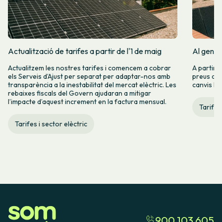
Actualització de tarifes a partir de l'1 de maig
Al gener
Actualitzem les nostres tarifes i comencem a cobrar
A partir 
els Serveis d’Ajust per separat per adaptar-nos amb
preus de l
transparència a la inestabilitat del mercat elèctric. Les
canvis hi
rebaixes fiscals del Govern ajudaran a mitigar
l’impacte d’aquest increment en la factura mensual.
Tarifes
Tarifes i sector elèctric
900 103 605