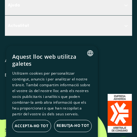
Ajuda
Centre d'Ajuda
Actualitat
Descobreix quin servei t'encaixa millor
Actualitat
Contacte
El racó de la sòcia
Aquest lloc web utilitza
Premsa
Avis legal
Política de privacitat
Política de cookies
galetes
CATALAN
Treballa amb nosaltres
Utilitzem cookies per personalitzar
ES
CA
GL
EU
contingut, anuncis i per analitzar el nostre
SPANISH
trànsit. També compartim informació sobre
GL
el vostre ús del nostre lloc amb els nostres
socis publicitaris i analítics que poden
BASQUE
combinar-la amb altra informació que els
heu proporcionat o que han recopilat a
partir del vostre ús dels seus serveis.
REBUTJA-HO TOT
ACCEPTA-HO TOT
Som Energia SCCL - 2026