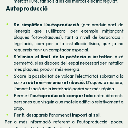
mercat lliure, tan sols a les del mercat elèctric regulat.
Autoproducció
Se simplifica l’autoproducció
(per produir part de
l’energia que s’utilitzarà, per exemple mitjançant
plaques fotovoltaiques), tant a nivell de burocràcia i
legislació, com per a la instal·lació física, que ja no
requereix tenir un comptador especial.
S’elimina el límit de la potència a instal·lar.
Això
permetrà, si es disposa de l’espai necessari per instal·lar
més plaques, produir més energia.
S’obre la possibilitat de volcar l’electricitat sobrant a la
xarxa i
obtenir-ne una retribució.
D’aquesta manera,
l’amortització de la instal·lació podrà ser més ràpida.
Permet l’
autoproducció compartida
entre diferents
persones que visquin a un mateix edifici o relativament a
prop.
Per fi, desapareix l’anomenat
impost al sol.
Per a més informació referent a l’autoproducció, podeu