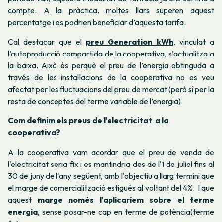
compte. A la pràctica, moltes llars superen aquest
percentatge i es podrien beneficiar d’aquesta tarifa.
Cal destacar que el
preu Generation kWh
, vinculat a
l’autoproducció compartida de la cooperativa, s’actualitza a
la baixa. Això és perquè el preu de l’energia obtinguda a
través de les instal·lacions de la cooperativa no es veu
afectat per les fluctuacions del preu de mercat (però sí per la
resta de conceptes del terme variable de l’energia).
Com definim els preus de l'electricitat a la
cooperativa?
A la cooperativa vam acordar que el preu de venda de
l'electricitat seria fix i es mantindria des de l'1 de juliol fins al
30 de juny de l'any següent, amb l'objectiu a llarg termini que
el marge de comercialització estigués al voltant del 4%. I que
aquest
marge només l'aplicaríem sobre el terme
energia
, sense posar-ne cap en terme de potència(terme