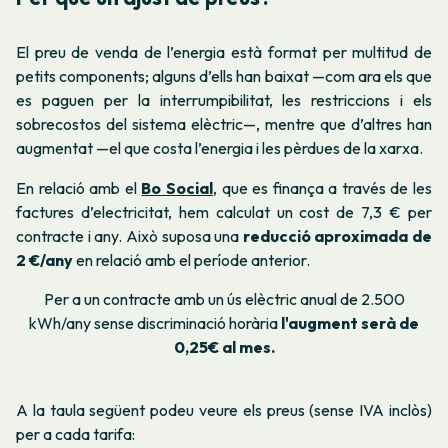
El preu de venda de l’energia està format per multitud de
petits components; alguns d’ells han baixat —com ara els que
es paguen per la interrumpibilitat, les restriccions i els
sobrecostos del sistema elèctric—, mentre que d’altres han
augmentat —el que costa l’energia i les pèrdues de la xarxa.
En relació amb el
Bo Social
, que es finança a través de les
factures d’electricitat, hem calculat un cost de 7,3 € per
contracte i any. Això suposa una
reducció aproximada de
2 €/any
en relació amb el període anterior.
Per a un contracte amb un ús elèctric anual de 2.500
kWh/any sense discriminació horària
l'augment serà de
0,25€ al mes.
A la taula següent podeu veure els preus (sense IVA inclòs)
per a cada tarifa: