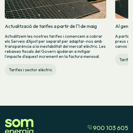
Actualització de tarifes a partir de l'1 de maig
Al gener
Actualitzem les nostres tarifes i comencem a cobrar
A partir 
els Serveis d’Ajust per separat per adaptar-nos amb
preus de l
transparència a la inestabilitat del mercat elèctric. Les
canvis hi
rebaixes fiscals del Govern ajudaran a mitigar
l’impacte d’aquest increment en la factura mensual.
Tarifes
Tarifes i sector elèctric
900 103 605