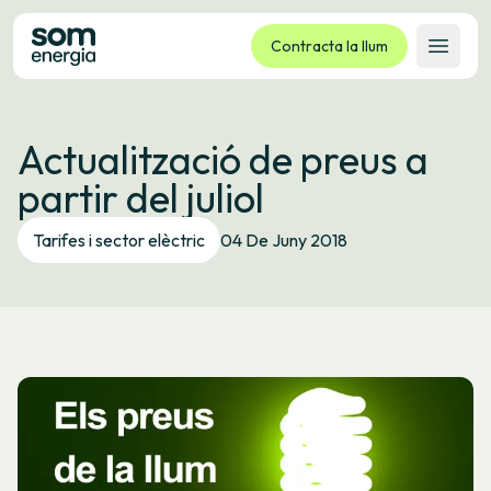
Contracta la llum
Obrir 
Tarifes
Actualització de preus a
Serveis
partir del juliol
Empreses
La cooperativa
Tarifes i sector elèctric
04 De Juny 2018
Contacte
Tràmits
Oficina virtual
Idioma:
CA
ES
GL
EU