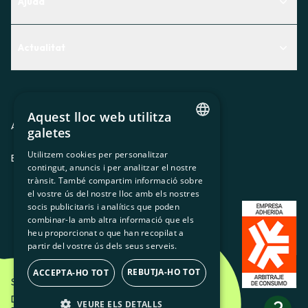
Ajuda
Centre d'Ajuda
Actualitat
Descobreix quin servei t'encaixa millor
Actualitat
Contacte
El racó de la sòcia
Aquest lloc web utilitza
Premsa
Avis legal
Política de privacitat
Política de cookies
galetes
CATALAN
Treballa amb nosaltres
Utilitzem cookies per personalitzar
ES
CA
GL
EU
contingut, anuncis i per analitzar el nostre
SPANISH
trànsit. També compartim informació sobre
GL
el vostre ús del nostre lloc amb els nostres
socis publicitaris i analítics que poden
BASQUE
combinar-la amb altra informació que els
heu proporcionat o que han recopilat a
partir del vostre ús dels seus serveis.
REBUTJA-HO TOT
ACCEPTA-HO TOT
Som Energia SCCL - 2026
Disseny Creatiu d'Etéreo Design.
VEURE ELS DETALLS