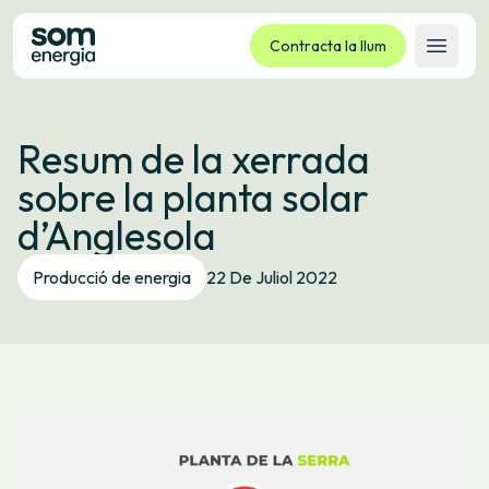
Contracta la llum
Obrir 
Tarifes
Resum de la xerrada
Serveis
sobre la planta solar
Empreses
d’Anglesola
La cooperativa
Contacte
Producció de energia
22 De Juliol 2022
Tràmits
Oficina virtual
Idioma:
CA
ES
GL
EU