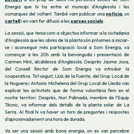
Energia que hi ha entre el municipi d’Anglesola i les
comarques del voltant. També vam publicar una
notícia
, un
cartell
i en vam fer difusió a les
xarxes socials
.
La sessió, que tenia com a objectius informar a la ciutadania
d’Anglesola
que les obres de la planta són pròximes a iniciar-
se i aconseguir més participació local a Som Energia,
va
començar a les 20h amb la benvinguda i presentació de
Carmen Miró, alcaldessa d’Anglesola. Després Jaume Josa,
del Consell Rector de Som Energia va introduir la
cooperativa. Tot seguit, Lluís de la Fuente, del Grup Local de
la Noguera i Antonio Michelena del Grup Local de Lleida van
explicar les activitats que de forma voluntària fem en el
nostre territori. Després, Nuri Palmada, membre de l’Equip
Tècnic, va informar dels detalls de la planta solar de La
Serra. Al final hi va haver un torn de preguntes i respostes
d’aproximadament una hora de durada.
Va ser una sessió amb bona energia, on es van percebre