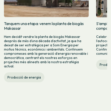
Tanquem una etapa: venem la planta de biogàs
S’amplia
Makassar
comparti
Hem decidit vendre la planta de biogàs Makassar
Celebrem 
després de més d’una dècada d’activitat, ja que ha
l’autocon
deixat de ser estratègica per a Som Energia per
projectes
motius tècnics, econòmics i ambientals. Continuem
Continuar
compromeses amb la generació d’energia renovable i
comunitàr
democràtica, centrant els nostres esforços en
projectes més alineats amb la nostra estratègia
Produc
actual.
Producció de energia