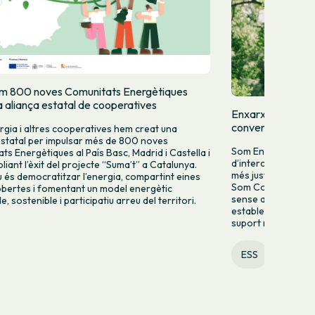
m 800 noves Comunitats Energètiques
 aliança estatal de cooperatives
Enxarxades per t
convenis d’inter
gia i altres cooperatives hem creat una
estatal per impulsar més de 800 noves
Som Energia ha ref
ts Energètiques al País Basc, Madrid i Castella i
d’intercooperació
liant l’èxit del projecte “Suma’t” a Catalunya.
més justa, col·lab
iu és democratitzar l’energia, compartint eines
Som Connexió per fa
 obertes i fomentant un model energètic
sense aportacions 
, sostenible i participatiu arreu del territori.
establert acords a
suport mutu i l’enx
ESS