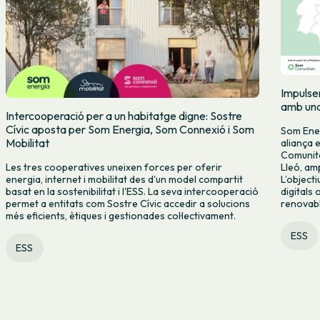
Impulse
amb una
Intercooperació per a un habitatge digne: Sostre
Cívic aposta per Som Energia, Som Connexió i Som
Som Ener
Mobilitat
aliança 
Comunita
Lleó, amp
Les tres cooperatives uneixen forces per oferir
L’object
energia, internet i mobilitat des d'un model compartit
digitals
basat en la sostenibilitat i l'ESS. La seva intercooperació
renovable
permet a entitats com Sostre Cívic accedir a solucions
més eficients, ètiques i gestionades col·lectivament.
ESS
ESS