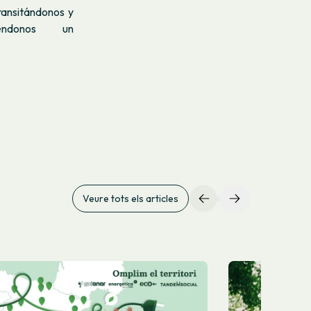
ransitándonos y
éndonos un
Veure tots els articles