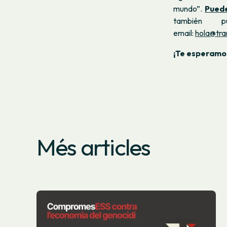
mundo”.
Puede
también p
email:
hola@tra
¡Te esperamo
Més articles