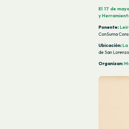
El 17 de may
y
Herramienta
Ponente:
Leir
ConSuma Consc
Ubicación:
La
de San Lorenzo,
Organizan:
Me