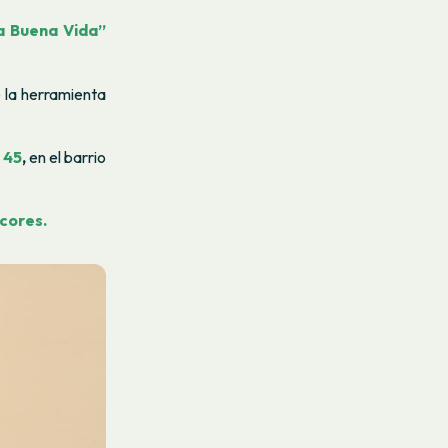
a Buena Vida”
e la herramienta
 45
,
en el barrio
lcores.