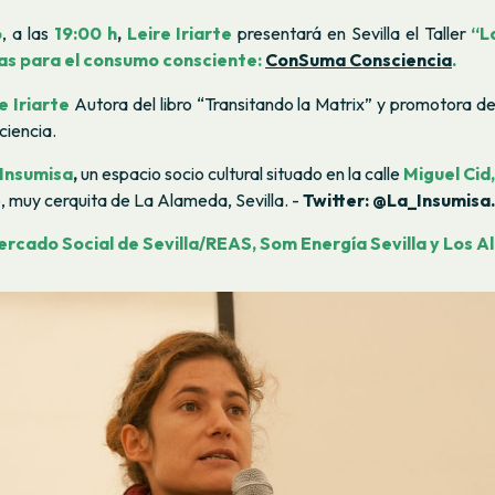
o
, a las
19:00 h
,
Leire Iriarte
presentará en Sevilla el Taller
“L
s para el consumo consciente:
ConSuma Consciencia
.
e Iriarte
Autora del libro “Transitando la Matrix” y promotora d
iencia.
 Insumisa
,
un espacio socio cultural situado en la calle
Miguel Cid,
 muy cerquita de La Alameda, Sevilla. -
Twitter: @La_Insumisa
.
rcado Social de Sevilla/REAS, Som Energía Sevilla y Los A