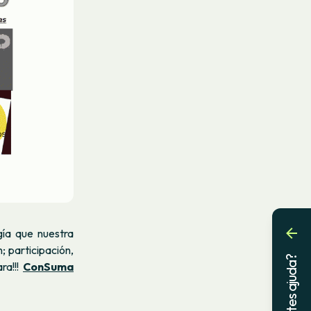
gía que nuestra
 participación,
Necessites ajuda?
ra!!!
ConSuma