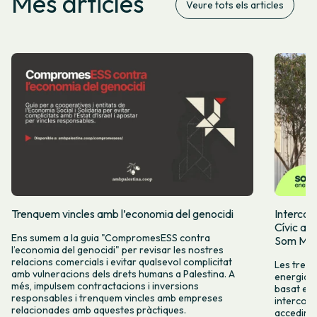
Més articles
Veure tots els articles
Trenquem vincles amb l’economia del genocidi
Intercoo
Cívic ap
Ens sumem a la guia "CompromesESS contra
Som Mobi
l’economia del genocidi" per revisar les nostres
relacions comercials i evitar qualsevol complicitat
Les tres 
amb vulneracions dels drets humans a Palestina. A
energia, 
més, impulsem contractacions i inversions
basat en l
responsables i trenquem vincles amb empreses
intercoop
relacionades amb aquestes pràctiques.
accedir a 