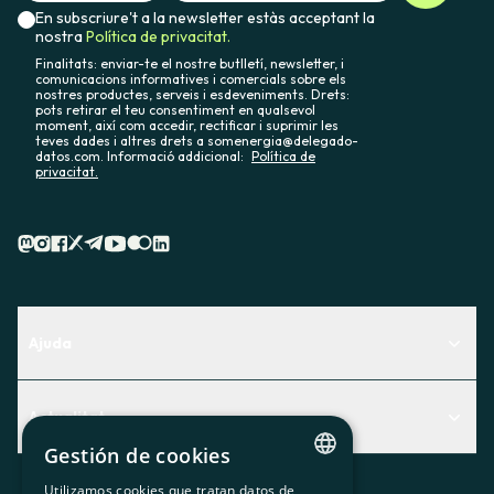
En subscriure't a la newsletter estàs acceptant la
nostra
Política de privacitat.
Finalitats: enviar-te el nostre butlletí, newsletter, i
comunicacions informatives i comercials sobre els
nostres productes, serveis i esdeveniments. Drets:
pots retirar el teu consentiment en qualsevol
moment, així com accedir, rectificar i suprimir les
teves dades i altres drets a somenergia@delegado-
datos.com. Informació addicional:
Política de
privacitat.
Ajuda
Centre d'Ajuda
Actualitat
Descobreix quin servei t'encaixa millor
Gestión de cookies
Actualitat
Contacte
Utilizamos cookies que tratan datos de