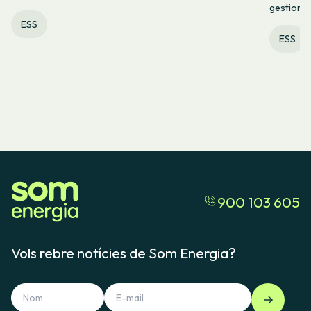
gestionad
ESS
ESS
900 103 605
Vols rebre notícies de Som Energia?