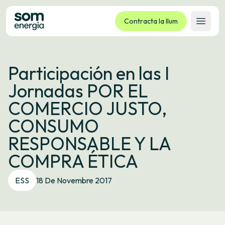
Contracta la llum
Obrir 
Tarifes
Participación en las I
Serveis
Jornadas POR EL
Empreses
COMERCIO JUSTO,
La cooperativa
CONSUMO
Contacte
RESPONSABLE Y LA
Tràmits
COMPRA ÉTICA
Oficina virtual
ESS
18 De Novembre 2017
Idioma:
CA
ES
GL
EU