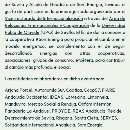
de Sevilla y Alcalá de Guadaíra de Som Energía, tuvimos el
gusto de participar en la primera jornada organizada por el
Vicerrectorado de Internacionalización
a través del
Área de
Relaciones Internacionales y Cooperación
de la
Universidad
Pablo de Olavide
(UPO) de Sevilla.
El fin de dar a conocer a
la cooperativa #SomEnergia para propiciar el cambio en el
modelo energético, se complementa con el de seguir
desarrollando sinergias con otras cooperativas,
asociaciones, grupos de consumo, etcétera, para contribuir
al cambio más profundo: el social.
Las entidades colaboradoras en dicho evento son:
Arjona Porcel,
Autonomía Sur
,
Caótica
,
Coop57
,
FIARE
Andalucía Occidental
,
IDEAS
,
LaMedina
,
Limonnela
,
Manduvira
,
Mercao Social la Rendija
,
Oxfam Intermón
,
Panadería La Andalusí
,
PROYDE
,
REAS Andalucía
,
Red de
Decrecimiento de Sevilla
,
Ringana
,
Santa Cleta
,
SERYES
,
Solidaridad Internacional Andalucía
,
Som Energía
,