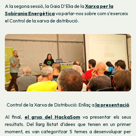
A la segona sessió, la Gaia D’Elia de la
Xarxa per la
Sobirania Energètica
va parlar-nos sobre com s’exerceix
el Control de la xarxa de distribució.
Control de la Xarxa de Distribució: Enllaç a
la presentació
Al final,
el grup del HackaSom
va presentar els seus
resultats. Del llarg llistat d’idees que tenien en un primer
moment, es van categoritzar 5 temes a desenvolupar per