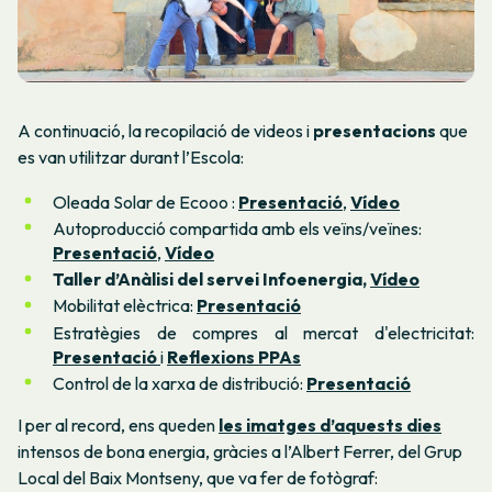
A continuació, la recopilació de videos i
presentacions
que
es van utilitzar durant l’Escola:
Oleada Solar de Ecooo :
Presentació
,
Vídeo
Autoproducció compartida amb els veïns/veïnes:
Presentació
,
Vídeo
Taller d’Anàlisi del servei Infoenergia,
Vídeo
Mobilitat elèctrica:
Presentació
Estratègies de compres al mercat d'electricitat:
Presentació
i
Reflexions PPAs
Control de la xarxa de distribució:
Presentació
I per al record, ens queden
les imatges d’aquests dies
intensos de bona energia, gràcies a l’Albert Ferrer, del Grup
Local del Baix Montseny, que va fer de fotògraf: