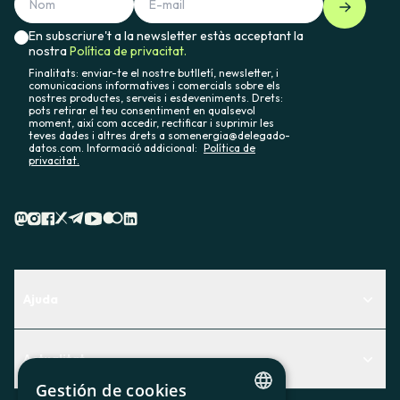
En subscriure't a la newsletter estàs acceptant la
nostra
Política de privacitat.
Finalitats: enviar-te el nostre butlletí, newsletter, i
comunicacions informatives i comercials sobre els
nostres productes, serveis i esdeveniments. Drets:
pots retirar el teu consentiment en qualsevol
moment, així com accedir, rectificar i suprimir les
teves dades i altres drets a somenergia@delegado-
datos.com. Informació addicional:
Política de
privacitat.
Ajuda
Centre d'Ajuda
Actualitat
Descobreix quin servei t'encaixa millor
Gestión de cookies
Actualitat
Contacte