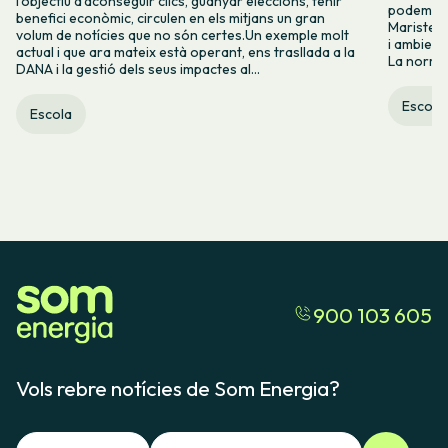
l’objectiu d’aconseguir clics, guanyar eleccions, tenir
podem tor
benefici econòmic, circulen en els mitjans un gran
Maristell
volum de notícies que no són certes.Un exemple molt
i ambienta
actual i que ara mateix està operant, ens trasllada a la
La normali
DANA i la gestió dels seus impactes al...
Escola
Escola
900 103 605
Vols rebre notícies de Som Energia?