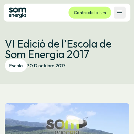
Contracta la llum
Obrir 
Tarifes
VI Edició de l’Escola de
Serveis
Som Energia 2017
Empreses
La cooperativa
Escola
30 D'octubre 2017
Contacte
Tràmits
Oficina virtual
Idioma:
CA
ES
GL
EU