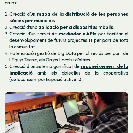
grups:
Creació d’un
mapa de la distribució de les persones
sòcies per municipis
.
Creació d’una
aplicació per a dispositius mòbils
.
Creació d’un servei de
mediador d'APIs
per facilitar el
desenvolupament de futurs projectes IT per part de tota
la comunitat.
Potenciació i gestió de Big Data per al seu ús per part de
l’Equip Tècnic, els Grups Locals i d’altres.
Creació d'un sistema gamificat de
reconeixement de la
implicació
amb els objectius de la cooperativa
(autoconsum, participació activa...).