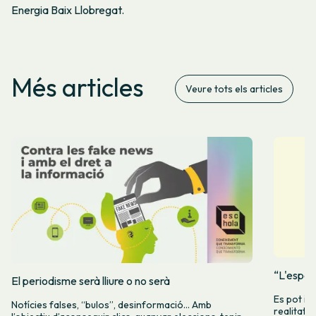
Energia Baix Llobregat.
Més articles
Veure tots els articles
“L'espera
El periodisme serà lliure o no serà
Es pot in
Notícies falses, “bulos”, desinformació… Amb
realitat e