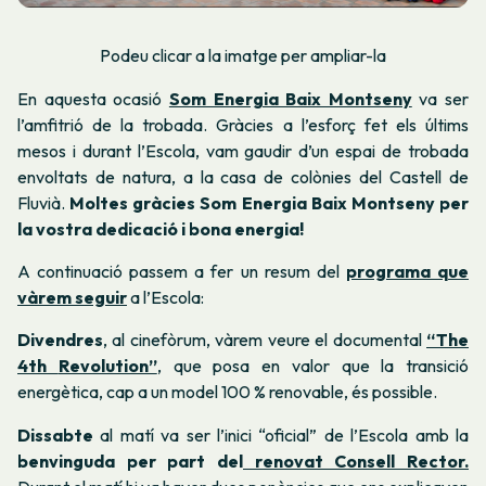
Podeu clicar a la imatge per ampliar-la
En aquesta ocasió
Som Energia Baix Montseny
va ser
l’amfitrió de la trobada. Gràcies a l’esforç fet els últims
mesos i durant l’Escola, vam gaudir d’un espai de trobada
envoltats de natura, a la casa de colònies del Castell de
Fluvià.
Moltes gràcies Som Energia Baix Montseny per
la vostra dedicació i bona energia!
A continuació passem a fer un resum del
programa que
vàrem seguir
a l’Escola:
Divendres
, al cinefòrum, vàrem veure el documental
“The
4
th
Revolution”
, que posa en valor que la transició
energètica, cap a un model 100 % renovable, és possible.
Dissabte
al matí va ser l’inici “oficial” de l’Escola amb la
benvinguda per part
del
renovat Consell Rector.