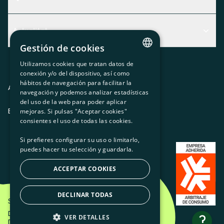
Centre d'Ajuda
Actualitat
Descobreix quin servei t'encaixa millor
Gestión de cookies
Actualitat
Contacte
Utilizamos cookies que tratan datos de
El racó de la sòcia
CATALAN
conexión y/o del dispositivo, así como
hábitos de navegación para facilitar la
SPANISH
Premsa
Avis legal
Política de privacitat
Política de cookies
navegación y podemos analizar estadísticas
del uso de la web para poder aplicar
GL
Treballa amb nosaltres
ES
CA
GL
EU
mejoras. Si pulsas "Aceptar cookies"
BASQUE
consientes el uso de todas las cookies.
Si prefieres configurar su uso o limitarlo,
puedes hacer tu selección y guardarla.
ACCEPTAR COOKIES
DECLINAR TODAS
Som Energia SCCL - 2026
Disseny Creatiu d'Etéreo Design.
?
VER DETALLES
Desenvolupament web per Utopig