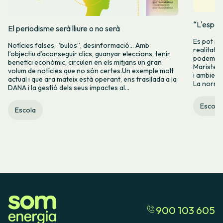
“L'espera
El periodisme serà lliure o no serà
Es pot in
Notícies falses, “bulos”, desinformació… Amb
realitat e
l’objectiu d’aconseguir clics, guanyar eleccions, tenir
podem tor
benefici econòmic, circulen en els mitjans un gran
Maristell
volum de notícies que no són certes.Un exemple molt
i ambienta
actual i que ara mateix està operant, ens trasllada a la
La normali
DANA i la gestió dels seus impactes al...
Escola
Escola
900 103 605