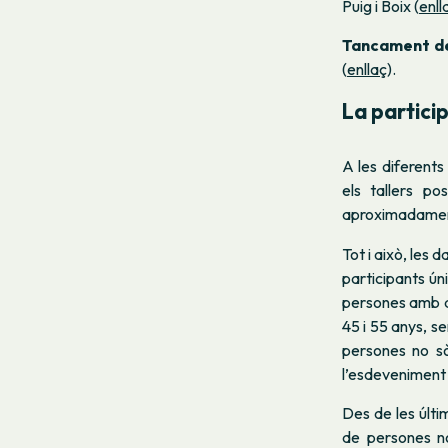
Puig i Boix (
enll
Tancament de
(
enllaç
).
La partici
A les diferents
els tallers po
aproximadamen
Tot i això, les 
participants ún
persones amb al
45 i 55 anys, s
persones no sò
l’esdeveniment 
Des de les últim
de persones no