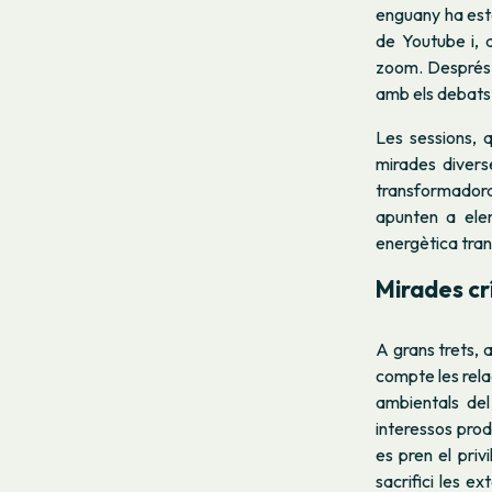
enguany ha esta
de Youtube i, a
zoom. Després d
amb els debats 
Les sessions, 
mirades diverse
transformadora
apunten a elem
energètica tra
Mirades cr
A grans trets, 
compte les relac
ambientals del
interessos prod
es pren el priv
sacrifici les e