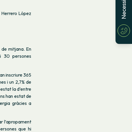
o Herrero López
s de mitjana. En
5 i 30 persones
van inscriure 365
mes i un 2,7% de
estat la d’entre
ons han estat de
ergia gràcies a
itar l’apropament
persones que hi