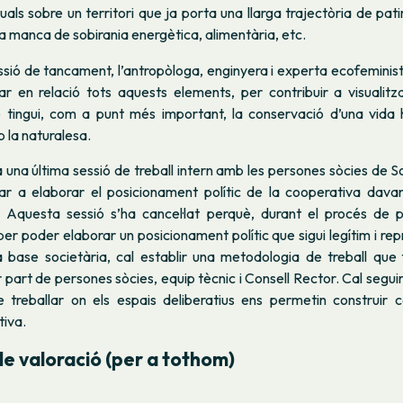
als sobre un territori que ja porta una llarga trajectòria de pati
la manca de sobirania energètica, alimentària, etc.
ssió de tancament, l’antropòloga, enginyera i experta ecofemini
r en relació tots aquests elements, per contribuir a visualitza
 tingui, com a punt més important, la conservació d’una vida
 la naturalesa.
 una última sessió de treball intern amb les persones sòcies de 
r a elaborar el posicionament polític de la cooperativa davan
. Aquesta sessió s’ha cancel·lat perquè, durant el procés de p
er poder elaborar un posicionament polític que sigui legítim i rep
a base societària, cal establir una metodologia de treball que fa
part de persones sòcies, equip tècnic i Consell Rector. Cal segu
treballar on els espais deliberatius ens permetin construir 
tiva.
e valoració (per a tothom)