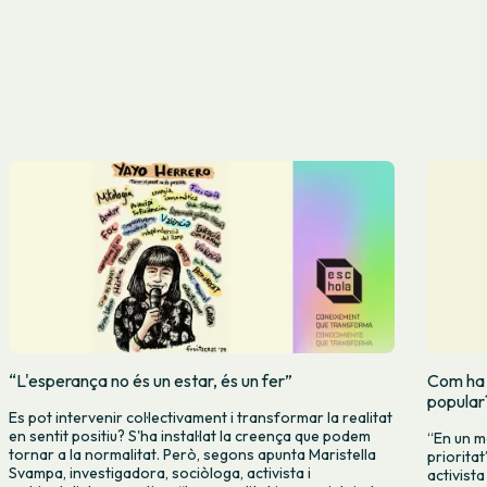
“L'esperança no és un estar, és un fer”
Com ha d
popular
Es pot intervenir col·lectivament i transformar la realitat
en sentit positiu? S'ha instal·lat la creença que podem
“En un m
tornar a la normalitat. Però, segons apunta Maristella
priorita
Svampa, investigadora, sociòloga, activista i
activista