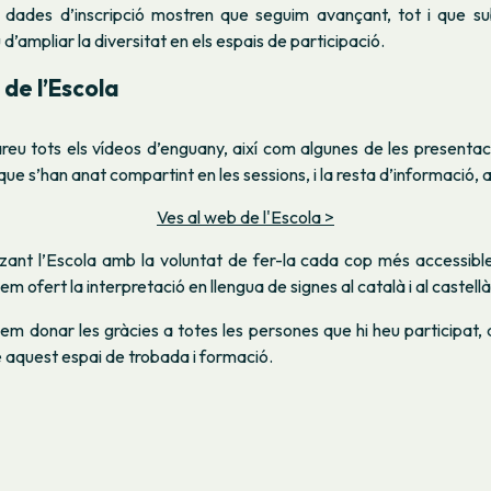
s dades d’inscripció mostren que seguim avançant, tot i que su
d’ampliar la diversitat en els espais de participació.
 de l’Escola
reu tots els vídeos d’enguany, així com algunes de les presentaci
que s’han anat compartint en les sessions, i la resta d’informació, 
Ves al web de l'Escola >
ant l’Escola amb la voluntat de fer-la cada cop més accessible 
m ofert la interpretació en llengua de signes al català i al castellà
em donar les gràcies a totes les persones que hi heu participat
e aquest espai de trobada i formació.