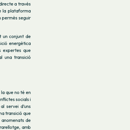
directe a través
de la plataforma
an permès seguir
it un conjunt de
sició energètica
us expertes que
l una transició
 la que no té en
flictes socials i
al servei d’uns
na transició que
ris anomenats de
trarellotge, amb