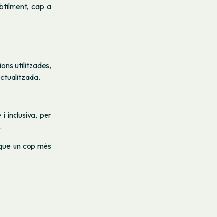
btilment, cap a
ons utilitzades,
actualitzada.
i inclusiva, per
.
, que un cop més