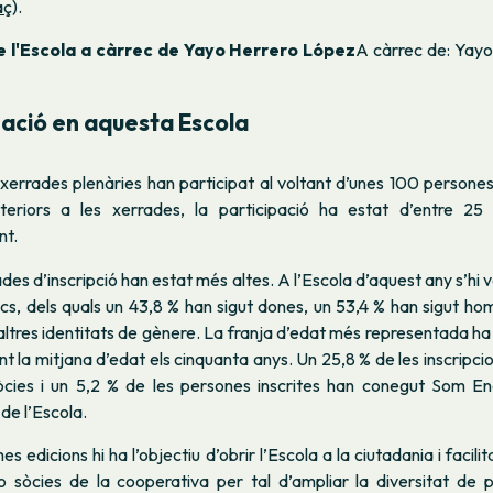
aç
).
 l'Escola a càrrec de Yayo Herrero López
A càrrec de: Yay
pació en aquesta Escola
 xerrades plenàries han participat al voltant d’unes 100 persone
steriors a les xerrades, la participació ha estat d’entre 2
t.
dades d’inscripció han estat més altes. A l’Escola d’aquest any s’hi 
ics, dels quals un 43,8 % han sigut dones, un 53,4 % han sigut ho
tres identitats de gènere. La franja d’edat més representada ha 
ent la mitjana d’edat els cinquanta anys. Un 25,8 % de les inscripci
cies i un 5,2 % de les persones inscrites han conegut Som En
de l’Escola.
es edicions hi ha l’objectiu d’obrir l’Escola a la ciutadania i facil
 sòcies de la cooperativa per tal d’ampliar la diversitat de 