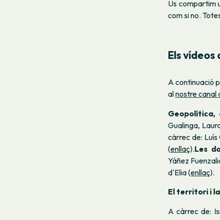
Us compartim un
com si no. Totes
Els vídeos 
A continuació p
al
nostre canal
Geopolítica, 
Gualinga, Laur
càrrec de:
Luís
(
enllaç
).
Les do
Yáñez Fuenzali
d'Elia (
enllaç
).
El territori i 
A càrrec de: 