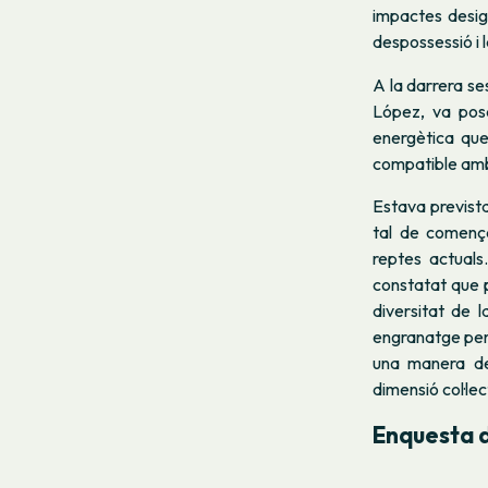
impactes desigu
despossessió i 
A la darrera se
López, va posa
energètica que
compatible amb
Estava prevista
tal de comença
reptes actuals
constatat que p
diversitat de l
engranatge per 
una manera de 
dimensió col·lec
Enquesta d