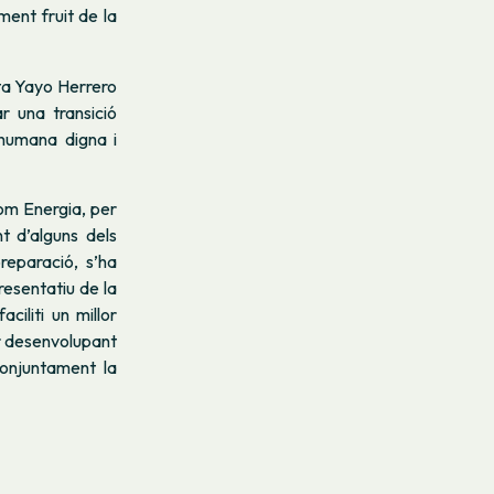
ment fruit de la
sta Yayo Herrero
r una transició
 humana digna i
Som Energia, per
t d’alguns dels
reparació, s’ha
resentatiu de la
ciliti un millor
ir desenvolupant
conjuntament la