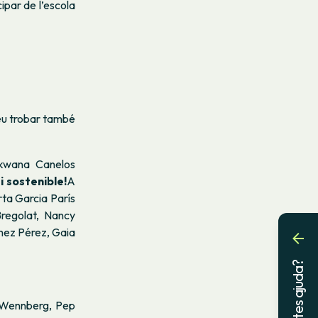
ipar de l’escola
deu trobar també
nkwana Canelos
i sostenible!
A
ta Garcia París
regolat, Nancy
mez Pérez, Gaia
Necessites ajuda?
 Wennberg, Pep