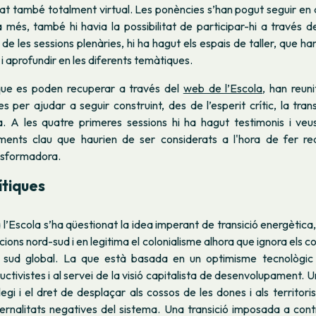
t també totalment virtual. Les ponències s’han pogut seguir en 
 més, també hi havia la possibilitat de participar-hi a través 
e les sessions plenàries, hi ha hagut els espais de taller, que h
i aprofundir en les diferents temàtiques.
que es poden recuperar a través del
web de l’Escola
, han reun
s per ajudar a seguir construint, des de l’esperit crític, la tran
. A les quatre primeres sessions hi ha hagut testimonis i ve
ents clau que haurien de ser considerats a l'hora de fer rea
nsformadora.
ítiques
a l’Escola s’ha qüestionat la idea imperant de transició energètica,
ions nord-sud i en legitima el colonialisme alhora que ignora els con
 sud global. La que està basada en un optimisme tecnològic 
uctivistes i al servei de la visió capitalista de desenvolupament. U
ilegi i el dret de desplaçar als cossos de les dones i als territo
xternalitats negatives del sistema. Una transició imposada a con