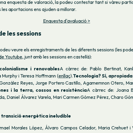
a enquesta de valoració, la podeu contestar tant si vàreu partic
 les aportacions ens ajuden a millorar.
Enquesta d'avaluació >
de les sessions
odeu veure els enregistraments de les diferents sessions (les po
 de Youtube
, junt amb les sessions en castellà):
colonialisme i renovables
A càrrec de: Pablo Bertinat, Ka
a Murphy i Teresa Hoffmann (
enllaç
).
Tecnologia? Sí, apropiada 
 González Reyes, Jorge Portero Castillo, Agamemnon Otero, Mar
nes i la terra, cossos en resistència
A càrrec de: Joana B
da, Daniel Álvarez Varela, Mari Carmen Gómez Pérez, Charo Gó
la transició energètica ineludible
Ismael Morales López, Álvaro Campos Celador, Maria Crehuet i