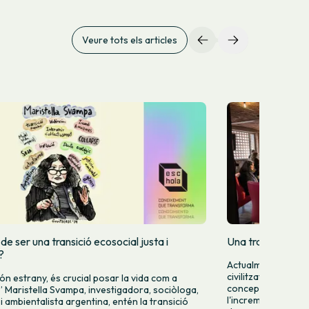
Veure tots els articles
e ser una transició ecosocial justa i
Una transició de 
?
Actualment estem vi
civilitzatòria. Així
ón estrany, és crucial posar la vida com a
concep la crisi clim
t” Maristella Svampa, investigadora, sociòloga,
l'increment de les d
 i ambientalista argentina, entén la transició