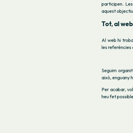
participen. Le
aquest objectiu 
Tot, al web
Al web hi troba
les referències 
Seguim organitz
això, enguany he
Per acabar, vol
heu fet possibl