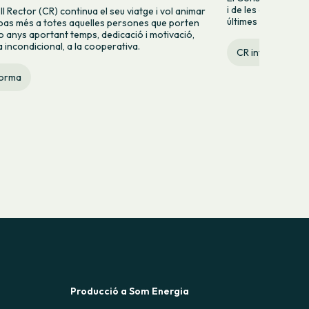
i de les decisions 
l Rector (CR) continua el seu viatge i vol animar
últimes reunions.
 pas més a totes aquelles persones que porten
o anys aportant temps, dedicació i motivació,
 incondicional, a la cooperativa.
CR informa
forma
Producció a Som Energia