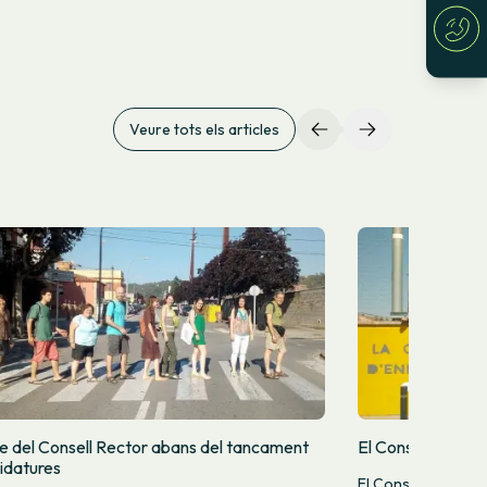
Veure tots els articles
e del Consell Rector abans del tancament
El Consell Recto
idatures
El Consell Rector 