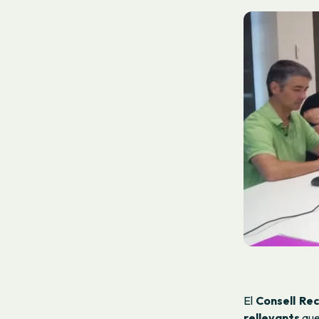
El
Consell Rec
rellevants
que 