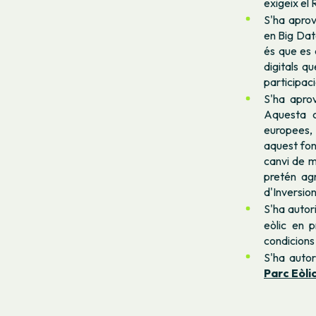
exigeix el 
S'ha apro
en Big Dat
és que es 
digitals q
participac
S'ha apro
Aquesta c
europees, 
aquest fons
canvi de m
pretén ag
d'Inversion
S'ha autor
eòlic en 
condicions 
S'ha autor
Parc Eòlic