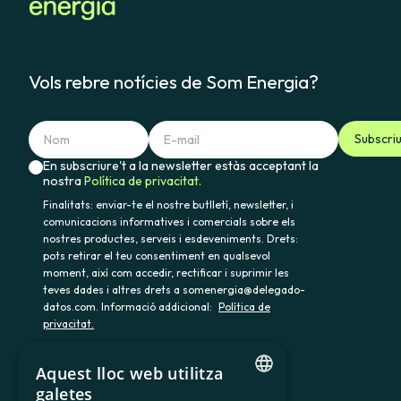
Vols rebre notícies de Som Energia?
Subscri
En subscriure't a la newsletter estàs acceptant la
nostra
Política de privacitat.
Finalitats: enviar-te el nostre butlletí, newsletter, i
comunicacions informatives i comercials sobre els
nostres productes, serveis i esdeveniments. Drets:
pots retirar el teu consentiment en qualsevol
moment, així com accedir, rectificar i suprimir les
teves dades i altres drets a somenergia@delegado-
datos.com. Informació addicional:
Política de
privacitat.
Aquest lloc web utilitza
galetes