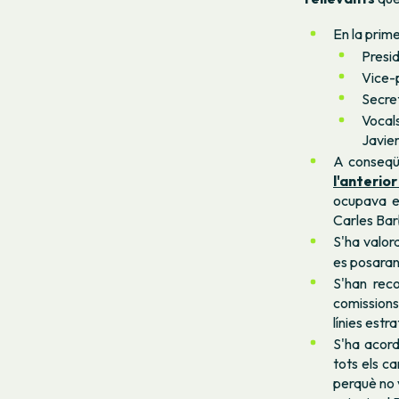
En la prime
Presid
Vice-p
Secre
Vocal
Javie
A conseqüè
l'anterior
ocupava el
Carles Bar
S'ha valor
es posaran
S'han reco
comissions
línies estr
S'ha acord
tots els c
perquè no 