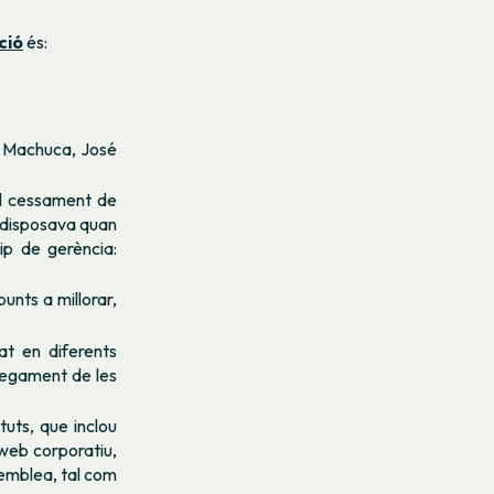
ció
és:
ne Machuca, José
el cessament de
 disposava quan
ip de gerència:
unts a millorar,
at en diferents
plegament de les
tuts, que inclou
 web corporatiu,
semblea, tal com