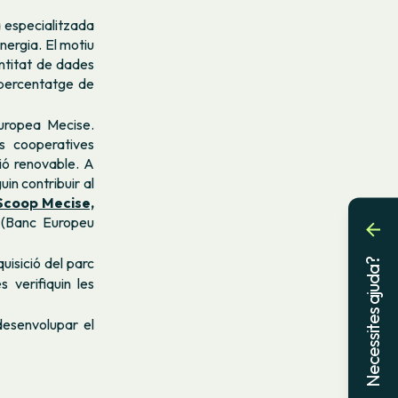
 especialitzada
nergia. El motiu
antitat de dades
l percentatge de
uropea Mecise.
s cooperatives
ió renovable. A
in contribuir al
Scoop Mecise,
I (Banc Europeu
uisició del parc
Necessites ajuda?
 verifiquin les
desenvolupar el