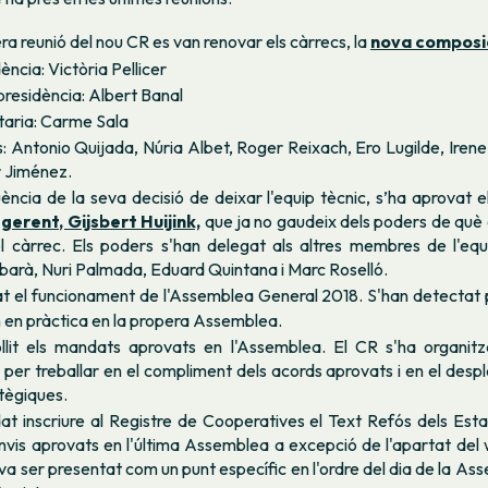
ra reunió del nou CR es van renovar els càrrecs, la
nova composi
ència: Victòria Pellicer
residència: Albert Banal
taria: Carme Sala
s: Antonio Quijada, Núria Albet, Roger Reixach, Ero Lugilde, Ire
r Jiménez.
ncia de la seva decisió de deixar l'equip tècnic, s’ha aprovat 
 gerent, Gijsbert Huijink,
que ja no gaudeix dels poders de què
 càrrec. Els poders s'han delegat als altres membres de l'equ
barà, Nuri Palmada, Eduard Quintana i Marc Roselló.
at el funcionament de l'Assemblea General 2018. S'han detectat p
 en pràctica en la propera Assemblea.
llit els mandats aprovats en l'Assemblea. El CR s'ha organitz
 per treballar en el compliment dels acords aprovats i en el des
atègiques.
at inscriure al Registre de Cooperatives el Text Refós dels Esta
anvis aprovats en l'última Assemblea a excepció de l'apartat del
va ser presentat com un punt específic en l'ordre del dia de la As