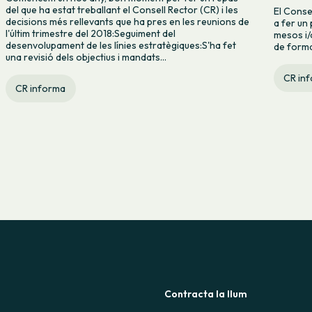
del que ha estat treballant el Consell Rector (CR) i les
El Consel
decisions més rellevants que ha pres en les reunions de
a fer un
l'últim trimestre del 2018:Seguiment del
mesos i/
desenvolupament de les línies estratègiques:S'ha fet
de forma
una revisió dels objectius i mandats...
CR in
CR informa
Contracta la llum