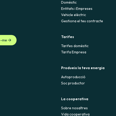
Domèstic
Entitats i Empreses
Vehicle elèctric
Gestiona el teu contracte
Tarifes
u-me
Tarifes domèstic
Tarifa Empresa
Produeix la teva energia
Autoproducció
Soc productor
La cooperativa
Sobre nosaltres
Vida cooperativa