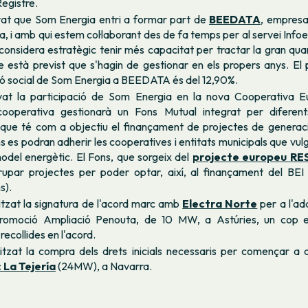
Registre.
vat que Som Energia entri a formar part de
BEEDATA
, empresa
a, i amb qui estem col·laborant des de fa temps per al servei Infoe
considera estratègic tenir més capacitat per tractar la gran qu
ue està previst que s'hagin de gestionar en els propers anys. E
ió social de Som Energia a BEEDATA és del 12,90%.
vat la participació de Som Energia en la nova Cooperativa E
ooperativa gestionarà un Fons Mutual integrat per diferent
que té com a objectiu el finançament de projectes de generac
 es podran adherir les cooperatives i entitats municipals que vulgu
odel energètic. El Fons, que sorgeix del
projecte europeu RE
rupar projectes per poder optar, així, al finançament del BE
s).
itzat la signatura de l'acord marc amb
Electra Norte
per a l'adq
promoció Ampliació Penouta, de 10 MW, a Astúries, un cop es
recollides en l'acord.
itzat la compra dels drets inicials necessaris per començar a 
 La Tejería
(24MW), a Navarra.