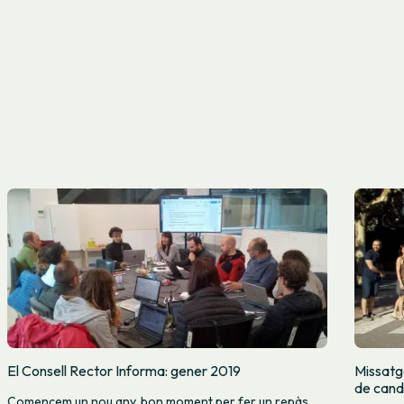
El Consell Rector Informa: gener 2019
Missatg
de cand
Comencem un nou any, bon moment per fer un repàs