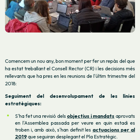
Comencem un nou any, bon moment per fer un repàs del que
ha estat treballant el Consell Rector (CR) i les decisions més
rellevants que ha pres en les reunions de l'últim trimestre del
2018:
Seguiment del desenvolupament de les línies
estratègiques:
S'ha fet una revisió dels
objectius i mandats
aprovats
en l'Assemblea passada per veure en quin estadi es
troben i, amb això, s'han definit les
actuacions per al
2019
que seguiran desplegant el Pla Estratègic.