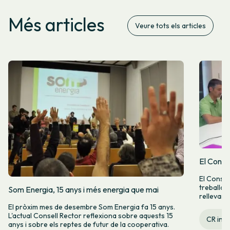
Més articles
Veure tots els articles
El Conse
El Consel
treballan
Som Energia, 15 anys i més energia que mai
rellevant
El pròxim mes de desembre Som Energia fa 15 anys.
L'actual Consell Rector reflexiona sobre aquests 15
CR inf
anys i sobre els reptes de futur de la cooperativa.