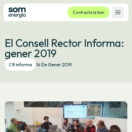
Contracta la llum
Obrir 
Tarifes
El Consell Rector Informa:
Serveis
gener 2019
Empreses
La cooperativa
CR informa
14 De Gener 2019
Contacte
Tràmits
Oficina virtual
Idioma:
CA
ES
GL
EU