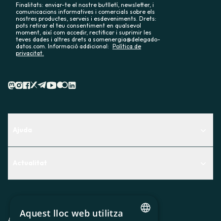
Finalitats: enviar-te el nostre butlletí, newsletter, i
comunicacions informatives i comercials sobre els
nostres productes, serveis i esdeveniments. Drets:
pots retirar el teu consentiment en qualsevol
moment, així com accedir, rectificar i suprimir les
teves dades i altres drets a somenergia@delegado-
datos.com. Informació addicional:
Política de
privacitat.
Ajuda
Centre d'Ajuda
Actualitat
Descobreix quin servei t'encaixa millor
Actualitat
Contacte
El racó de la sòcia
Aquest lloc web utilitza
Premsa
Avis legal
Política de privacitat
Política de cookies