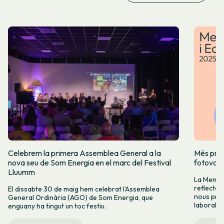
Celebrem la primera Assemblea General a la
Més prod
nova seu de Som Energia en el marc del Festival
fotovolt
Lluumm
La Memòr
reflectei
El dissabte 30 de maig hem celebrat l’Assemblea
nous proj
General Ordinària (AGO) de Som Energia, que
laboral.
enguany ha tingut un toc festiu.