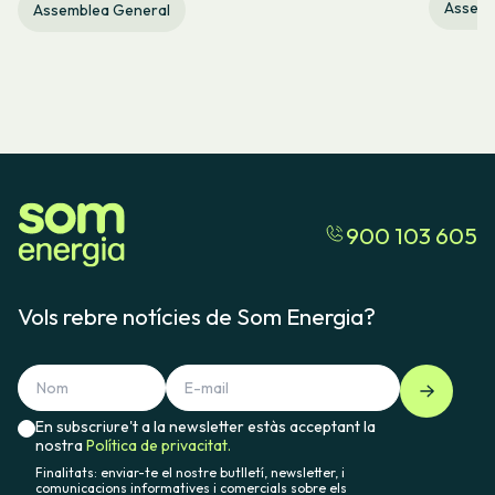
Assemb
Assemblea General
900 103 605
Vols rebre notícies de Som Energia?
En subscriure't a la newsletter estàs acceptant la
nostra
Política de privacitat.
Finalitats: enviar-te el nostre butlletí, newsletter, i
comunicacions informatives i comercials sobre els