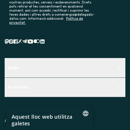
nostres productes, serveis i esdeveniments. Drets:
pots retirar el teu consentiment en qualsevol
moment, així com accedir, rectificar i suprimir les
teves dades i altres drets a somenergia@delegado-
datos.com. Informació addicional:
Política de
privacitat.
Ajuda
Centre d'Ajuda
Actualitat
Descobreix quin servei t'encaixa millor
Actualitat
Contacte
El racó de la sòcia
Aquest lloc web utilitza
Premsa
Avis legal
Política de privacitat
Política de cookies
galetes
CATALAN
Treballa amb nosaltres