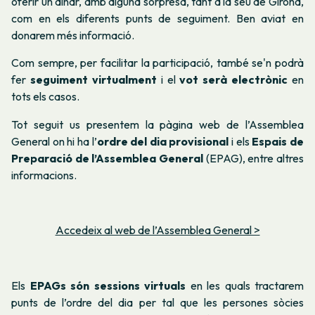
oferir un dinar, amb alguna sorpresa, tant a la seu de Girona,
com en els diferents punts de seguiment. Ben aviat en
donarem més informació.
Com sempre, per facilitar la participació, també se'n podrà
fer
seguiment virtualment
i el
vot serà electrònic
en
tots els casos.
Tot seguit us presentem la pàgina web de l’Assemblea
General on hi ha l’
ordre del dia provisional
i els
Espais de
Preparació de l’Assemblea General
(EPAG), entre altres
informacions.
Accedeix al web de l’Assemblea General >
Els
EPAGs són sessions virtuals
en les quals tractarem
punts de l’ordre del dia per tal que les persones sòcies