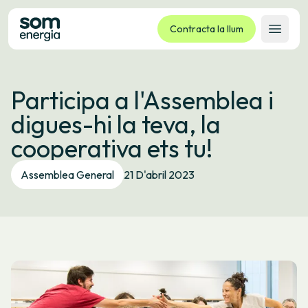
Contracta la llum
Obrir 
Tarifes
Participa a l'Assemblea i
Serveis
digues-hi la teva, la
Empreses
cooperativa ets tu!
La cooperativa
Contacte
Assemblea General
21 D'abril 2023
Tràmits
Oficina virtual
Idioma:
CA
ES
GL
EU