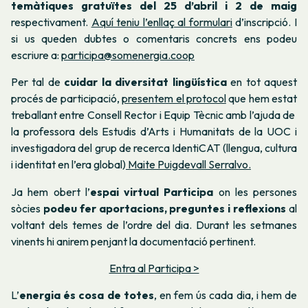
temàtiques gratuïtes del 25 d’abril i 2 de maig
respectivament.
Aquí teniu l’enllaç al formulari
d’inscripció. I
si us queden dubtes o comentaris concrets ens podeu
escriure a:
participa@somenergia.coop
Per tal de
cuidar la diversitat lingüística
en tot aquest
procés de participació,
presentem el protocol
que hem estat
treballant entre Consell Rector i Equip Tècnic amb l’ajuda de
la professora dels Estudis d’Arts i Humanitats de la UOC i
investigadora del grup de recerca IdentiCAT (llengua, cultura
i identitat en l’era global)
Maite Puigdevall Serralvo.
Ja hem obert l’
espai virtual Participa
on les persones
sòcies
podeu fer aportacions, preguntes i reflexions
al
voltant dels temes de l’ordre del dia. Durant les setmanes
vinents hi anirem penjant la documentació pertinent.
Entra al Participa >
L’
energia és cosa de totes
, en fem ús cada dia, i hem de