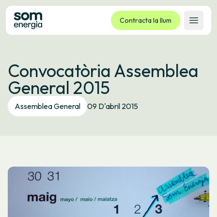
Contracta la llum
Obrir 
Tarifes
Convocatòria Assemblea
Serveis
General 2015
Empreses
La cooperativa
Assemblea General
09 D'abril 2015
Contacte
Tràmits
Oficina virtual
Idioma:
CA
ES
GL
EU