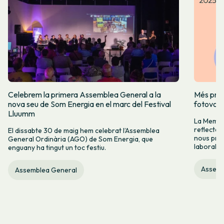
Celebrem la primera Assemblea General a la
Més prod
nova seu de Som Energia en el marc del Festival
fotovolt
Lluumm
La Memòr
reflectei
El dissabte 30 de maig hem celebrat l’Assemblea
nous proj
General Ordinària (AGO) de Som Energia, que
laboral.
enguany ha tingut un toc festiu.
Assemb
Assemblea General