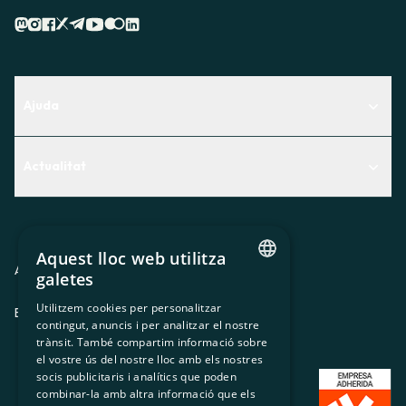
Ajuda
Centre d'Ajuda
Actualitat
Descobreix quin servei t'encaixa millor
Actualitat
Contacte
El racó de la sòcia
Aquest lloc web utilitza
Premsa
Avis legal
Política de privacitat
Política de cookies
galetes
CATALAN
Treballa amb nosaltres
Utilitzem cookies per personalitzar
ES
CA
GL
EU
contingut, anuncis i per analitzar el nostre
SPANISH
trànsit. També compartim informació sobre
GL
el vostre ús del nostre lloc amb els nostres
socis publicitaris i analítics que poden
BASQUE
combinar-la amb altra informació que els