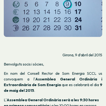
Girona, 9 d’abril del 2015
Benvolguts socis i sòcies,
En nom del Consell Rector de Som Energia SCCL us
convoquem a l'
Assemblea General Ordinària i
Extraordinària de Som Energia
que es celebrarà el dia
9
de maig del 2015
.
L'
Assemblea General Ordinària serà a les 9:30 hores
en primera convocatòria
i a les 10:00 hores en segona.