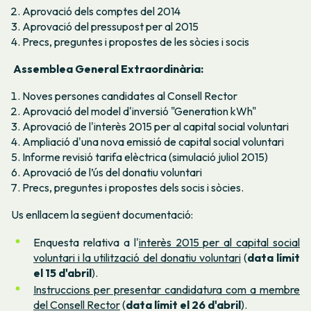
Aprovació dels comptes del 2014
Aprovació del pressupost per al 2015
Precs, preguntes i propostes de les sòcies i socis
Assemblea General Extraordinària:
Noves persones candidates al Consell Rector
Aprovació del model d'inversió "Generation kWh"
Aprovació de l'interès 2015 per al capital social voluntari
Ampliació d'una nova emissió de capital social voluntari
Informe revisió tarifa elèctrica (simulació juliol 2015)
Aprovació de l’ús del donatiu voluntari
Precs, preguntes i propostes dels socis i sòcies.
Us enllacem la següent documentació:
Enquesta relativa a l'
interès 2015 per al capital social
voluntari i la utilització del donatiu voluntari
(
data límit
el 15 d'abril
).
Instruccions per presentar candidatura com a membre
del Consell Rector
(
data límit el 26 d'abril
).