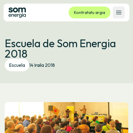
Kontratatu argia
Ireki 
Tarifak
Escuela de Som Energia
Zerbitzuak
2018
Enpresak
Kooperatiba
Escuela
14 Iraila 2018
Kontaktua
Izapideak
Bulego Birtuala
Hizkuntza:
EU
ES
CA
GL