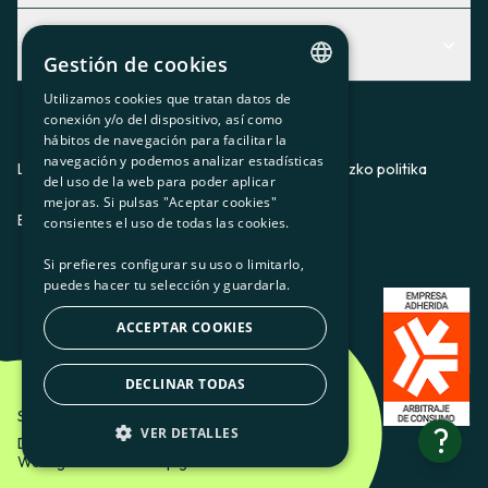
Centro de Ayuda
Albisteak
Aurkitu zerbitzurik egokiena zuretzat
Gestión de cookies
Albisteak
Contacto
Utilizamos cookies que tratan datos de
CATALAN
conexión y/o del dispositivo, así como
Bazkideen txokoa
hábitos de navegación para facilitar la
SPANISH
navegación y podemos analizar estadísticas
Prentsa
Lege-oharra
Pribatutasun-politika
Cookieei buruzko politika
del uso de la web para poder aplicar
GL
mejoras. Si pulsas "Aceptar cookies"
Gurekin lan egin
ES
CA
GL
EU
BASQUE
consientes el uso de todas las cookies.
Si prefieres configurar su uso o limitarlo,
puedes hacer tu selección y guardarla.
ACCEPTAR COOKIES
DECLINAR TODAS
Som Energia SCCL - 2026
?
VER DETALLES
Diseinatzailea: Etéreo Design.
Web-garatzailea: Utopig Studio
BÁSICAS