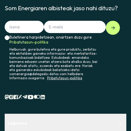
Som Energiaren albisteak jaso nahi dituzu?
Buletinera harpidetzean, onartzen duzu gure
Pribatutasun-politika
Helburuak: gure buletina eta gure produktu, zerbitzu
eta ekitaldien gaineko informazio- eta merkataritza-
komunikazioak bidaltzea. Eskubideak: emandako
baimena edozein unetan atzera bota ahalko duzu, bai
eta datuak atzitu, zuzendu eta ezabatu ere. Horiek
eta gainerako eskubideak baliatzeko idatzi
somenergia@delegado-datos.com helbidera.
Informazio osagarria:
Pribatutasun-politika
Laguntza