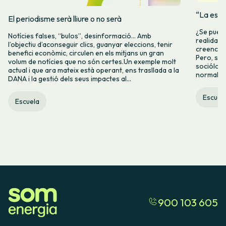
“La espe
El periodisme serà lliure o no serà
¿Se puede
Notícies falses, “bulos”, desinformació… Amb
realidad 
l’objectiu d’aconseguir clics, guanyar eleccions, tenir
creencia 
benefici econòmic, circulen en els mitjans un gran
Pero, seg
volum de notícies que no són certes.Un exemple molt
socióloga
actual i que ara mateix està operant, ens trasllada a la
normalida
DANA i la gestió dels seus impactes al...
Escuel
Escuela
900 103 605