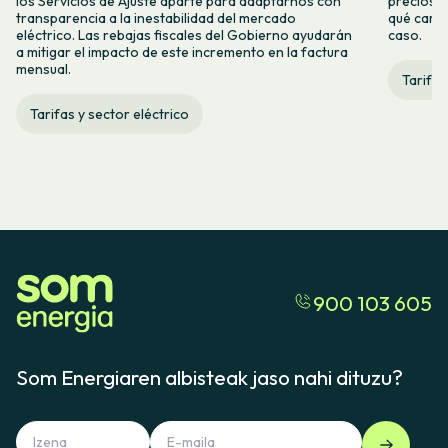
los Servicios de Ajuste aparte para adaptarnos con
precios d
transparencia a la inestabilidad del mercado
qué camb
eléctrico. Las rebajas fiscales del Gobierno ayudarán
caso.
a mitigar el impacto de este incremento en la factura
mensual.
Tarifas
Tarifas y sector eléctrico
900 103 605
Som Energiaren albisteak jaso nahi dituzu?