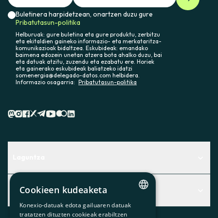
Buletinera harpidetzean, onartzen duzu gure
Pribatutasun-politika
Helburuak: gure buletina eta gure produktu, zerbitzu
eta ekitaldien gaineko informazio- eta merkataritza-
komunikazioak bidaltzea. Eskubideak: emandako
baimena edozein unetan atzera bota ahalko duzu, bai
eta datuak atzitu, zuzendu eta ezabatu ere. Horiek
eta gainerako eskubideak baliatzeko idatzi
somenergia@delegado-datos.com helbidera.
Informazio osagarria:
Pribatutasun-politika
Laguntza
Centro de Ayuda
Cookieen kudeaketa
Albisteak
Aurkitu zerbitzurik egokiena zuretzat
Konexio-datuak edota gailuaren datuak
Albisteak
CATALAN
Contacto
tratatzen dituzten cookieak erabiltzen