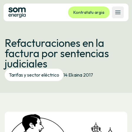
Kontratatu argia
Ireki 
Tarifak
Refacturaciones en la
Zerbitzuak
factura por sentencias
Enpresak
judiciales
Kooperatiba
Kontaktua
Tarifas y sector eléctrico
14 Ekaina 2017
Izapideak
Bulego Birtuala
Hizkuntza:
EU
ES
CA
GL