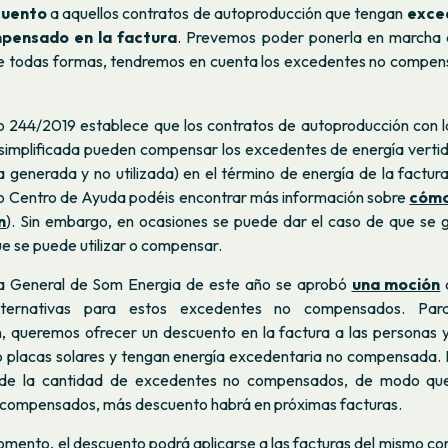
cuento
a aquellos contratos de autoproducción que tengan
exce
pensado en la factura
. Prevemos poder ponerla en marcha 
e todas formas, tendremos en cuenta los excedentes no compensad
o 244/2019 establece que los contratos de autoproducción con 
implificada pueden compensar los excedentes de energía vertido
ía generada y no utilizada) en el término de energía de la factura
ro Centro de Ayuda podéis encontrar más información sobre
cómo
n
). Sin embargo, en ocasiones se puede dar el caso de que se
ue se puede utilizar o compensar.
a General de Som Energia de este año se aprobó
una moción
q
lternativas para estos excedentes no compensados. Par
, queremos ofrecer un descuento en la factura a las personas
o placas solares y tengan energía excedentaria no compensada.
n de la cantidad de excedentes no compensados, de modo qu
compensados, más descuento habrá en próximas facturas.
mento, el descuento podrá aplicarse a las facturas del mismo co