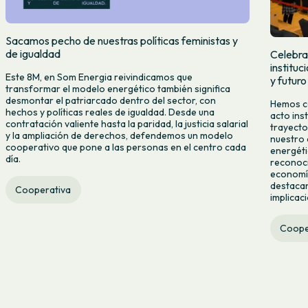
Sacamos pecho de nuestras políticas feministas y
de igualdad
Celebra
institu
Este 8M, en Som Energia reivindicamos que
y futuro
transformar el modelo energético también significa
desmontar el patriarcado dentro del sector, con
Hemos ce
hechos y políticas reales de igualdad. Desde una
acto ins
contratación valiente hasta la paridad, la justicia salarial
trayecto
y la ampliación de derechos, defendemos un modelo
nuestro 
cooperativo que pone a las personas en el centro cada
energéti
día.
reconoci
economía
destacan
Cooperativa
implicac
Coope