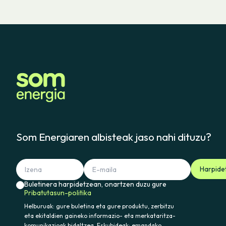
Som Energiaren albisteak jaso nahi dituzu?
Harpide
Buletinera harpidetzean, onartzen duzu gure
Pribatutasun-politika
Helburuak: gure buletina eta gure produktu, zerbitzu
eta ekitaldien gaineko informazio- eta merkataritza-
komunikazioak bidaltzea. Eskubideak: emandako