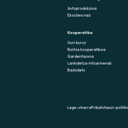
Autoprodukzioa
Ekoizlea naiz
Kooperatiba
Guri buruz
Bizitza kooperatiboa
Gardentasuna
Lankidetza-hitzarmenak
Bazkidetu
Lege-oharra
Pribatutasun-politik