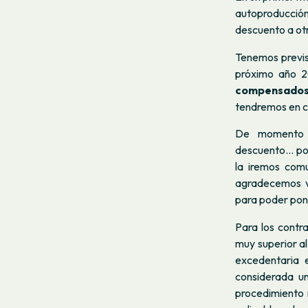
autoproducción,
descuento a ot
Tenemos previs
próximo año 2
compensados 
tendremos en c
De momento es
descuento… por
la iremos com
agradecemos v
para poder pon
Para los contr
muy superior al
excedentaria 
considerada u
procedimiento 