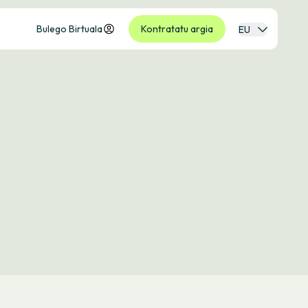
Bulego Birtuala
Kontratatu argia
EU