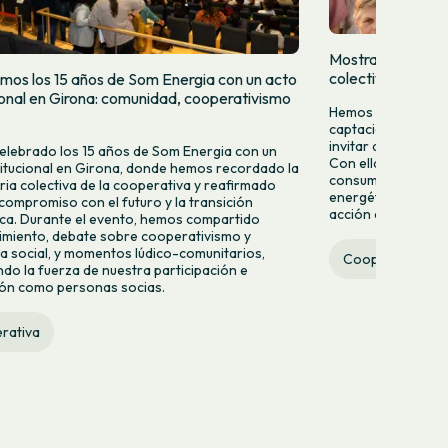
Mostramos quien
colectivamente
mos los 15 años de Som Energia con un acto
cional en Girona: comunidad, cooperativismo
Hemos lanzado una
captación para da
invitar a más pers
lebrado los 15 años de Som Energia con un
Con ella queremos 
titucional en Girona, donde hemos recordado la
consumir energía v
ria colectiva de la cooperativa y reafirmado
energético desde la
compromiso con el futuro y la transición
acción colectiva.
ca. Durante el evento, hemos compartido
miento, debate sobre cooperativismo y
 social, y momentos lúdico-comunitarios,
Cooperativa
do la fuerza de nuestra participación e
ión como personas socias.
rativa