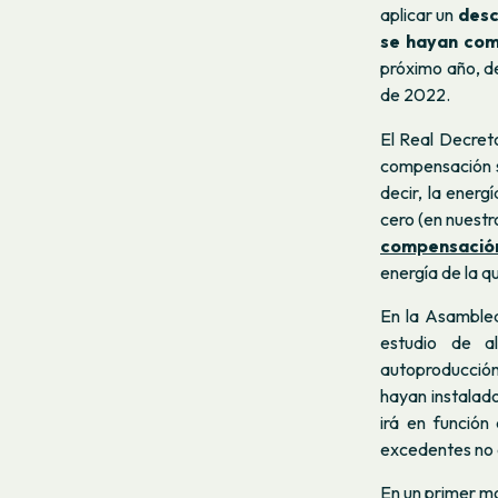
aplicar un
des
se hayan com
próximo año, d
de 2022.
El Real Decret
compensación s
decir, la energ
cero (en nuest
compensació
energía de la q
En la Asamble
estudio de a
autoproducción
hayan instalad
irá en funció
excedentes no 
En un primer mo