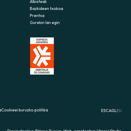
Albisteak
Bazkideen txokoa
Prentsa
Gurekin lan egin
a
Cookieei buruzko politika
ES
CA
GL
EU