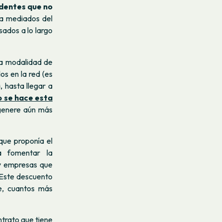
dentes que no
a mediados del
os ​​a lo largo
la modalidad de
s en la red (es
, hasta llegar a
 se hace esta
 genere aún más
ue proponía el
a fomentar la
 y empresas que
 Este descuento
e, cuantos más
ntrato que tiene