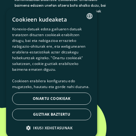
baimena edozein unetan atzera bota ahalko duzu, bai
eta datuak atzitu, zuzendu eta ezabatu ere. Horiek
eta gainerako eskubideak baliatzeko idatzi
Cookieen kudeaketa
somenergia@delegado-datos.com helbidera.
Informazio osagarria:
Pribatutasun-politika
Konexio-datuak edota gailuaren datuak
CATALAN
tratatzen dituzten cookieak erabiltzen
ditugu, bai eta nabigazioa errazteko
SPANISH
nabigazio-ohiturak ere, eta webgunearen
erabilera-estatistikak azter ditzakegu
GL
900 103 605
hobekuntzak egiteko. "Onartu cookieak"
BASQUE
sakatzean, cookie guztiak erabiltzeko
baimena ematen diguzu.
Cookieen erabilera konfiguratu edo
mugatzeko, hautatu eta gorde nahi duzuna.
ONARTU COOKIEAK
GUZTIAK BAZTERTU
IKUSI XEHETASUNAK