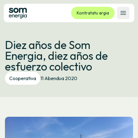
Kontratatu argia
Ireki 
Tarifak
Diez años de Som
Zerbitzuak
Energia, diez años de
Enpresak
esfuerzo colectivo
Kooperatiba
Kontaktua
Cooperativa
11 Abendua 2020
Izapideak
Bulego Birtuala
Hizkuntza:
EU
ES
CA
GL