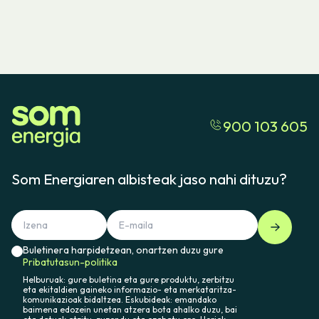
900 103 605
Som Energiaren albisteak jaso nahi dituzu?
Buletinera harpidetzean, onartzen duzu gure
Pribatutasun-politika
Helburuak: gure buletina eta gure produktu, zerbitzu
eta ekitaldien gaineko informazio- eta merkataritza-
komunikazioak bidaltzea. Eskubideak: emandako
baimena edozein unetan atzera bota ahalko duzu, bai