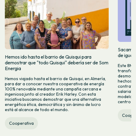
Sacamos 
de igual
Hemos ido hasta el barrio de Quisqui para
demostrar que "todo Quisqui" debería ser de Som
Este 8M, 
Energia
transform
desmontar
Hemos viajado hasta el barrio de Quisqui, en Almería,
hechos y 
para dar a conocer nuestra cooperativa de energía
contrataci
100% renovable mediante una campaña cercana e
salarial 
ingeniosa junto al creador Erik Harley. Con esta
modelo co
iniciativa buscamos demostrar que una alternativa
centro ca
energética ética, democrática y sin ánimo de lucro
está al alcance de todo el mundo.
Cooper
Cooperativa