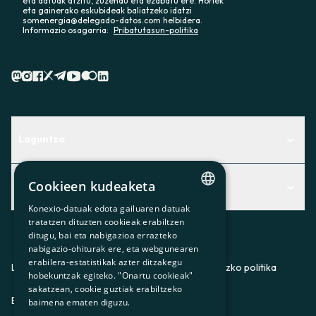
eta datuak atzitu, zuzendu eta ezabatu ere. Horiek
eta gainerako eskubideak baliatzeko idatzi
somenergia@delegado-datos.com helbidera.
Informazio osagarria:
Pribatutasun-politika
Laguntza
Centro de Ayuda
Cookieen kudeaketa
Albisteak
Aurkitu zerbitzurik egokiena zuretzat
Konexio-datuak edota gailuaren datuak
CATALAN
Albisteak
Contacto
tratatzen dituzten cookieak erabiltzen
ditugu, bai eta nabigazioa errazteko
SPANISH
Bazkideen txokoa
nabigazio-ohiturak ere, eta webgunearen
erabilera-estatistikak azter ditzakegu
GL
Prentsa
Lege-oharra
Pribatutasun-politika
Cookieei buruzko politika
hobekuntzak egiteko. "Onartu cookieak"
BASQUE
sakatzean, cookie guztiak erabiltzeko
Gurekin lan egin
ES
CA
GL
EU
baimena ematen diguzu.