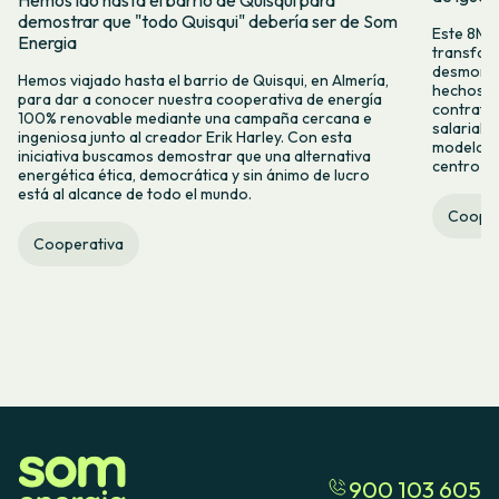
Hemos ido hasta el barrio de Quisqui para
demostrar que "todo Quisqui" debería ser de Som
Este 8M, 
Energia
transform
desmontar
Hemos viajado hasta el barrio de Quisqui, en Almería,
hechos y 
para dar a conocer nuestra cooperativa de energía
contrataci
100% renovable mediante una campaña cercana e
salarial 
ingeniosa junto al creador Erik Harley. Con esta
modelo co
iniciativa buscamos demostrar que una alternativa
centro ca
energética ética, democrática y sin ánimo de lucro
está al alcance de todo el mundo.
Cooper
Cooperativa
900 103 605