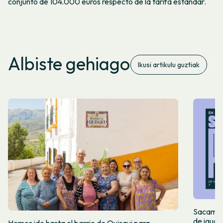
conjunto de 104.000 euros respecto de la tarifa estándar.
Albiste gehiago
Ikusi artikulu guztiak
Sacamos 
de igual