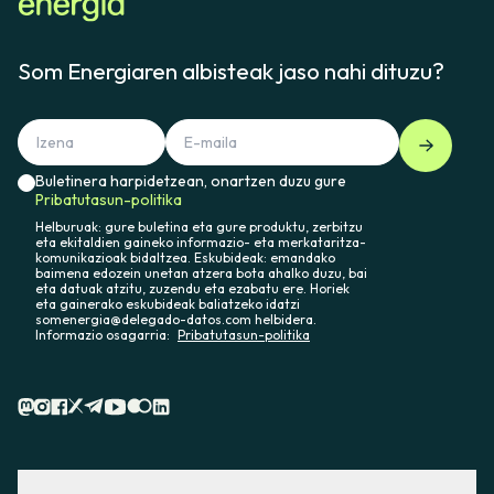
Som Energiaren albisteak jaso nahi dituzu?
Buletinera harpidetzean, onartzen duzu gure
Pribatutasun-politika
Helburuak: gure buletina eta gure produktu, zerbitzu
eta ekitaldien gaineko informazio- eta merkataritza-
komunikazioak bidaltzea. Eskubideak: emandako
baimena edozein unetan atzera bota ahalko duzu, bai
eta datuak atzitu, zuzendu eta ezabatu ere. Horiek
eta gainerako eskubideak baliatzeko idatzi
somenergia@delegado-datos.com helbidera.
Informazio osagarria:
Pribatutasun-politika