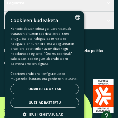
Laguntza
Centro de Ayuda
Cookieen kudeaketa
Albisteak
Aurkitu zerbitzurik egokiena zuretzat
Konexio-datuak edota gailuaren datuak
CATALAN
Albisteak
Contacto
tratatzen dituzten cookieak erabiltzen
ditugu, bai eta nabigazioa errazteko
SPANISH
Bazkideen txokoa
nabigazio-ohiturak ere, eta webgunearen
erabilera-estatistikak azter ditzakegu
GL
Prentsa
Lege-oharra
Pribatutasun-politika
Cookieei buruzko politika
hobekuntzak egiteko. "Onartu cookieak"
BASQUE
sakatzean, cookie guztiak erabiltzeko
Gurekin lan egin
ES
CA
GL
EU
baimena ematen diguzu.
Cookieen erabilera konfiguratu edo
mugatzeko, hautatu eta gorde nahi duzuna.
ONARTU COOKIEAK
GUZTIAK BAZTERTU
Som Energia SCCL - 2026
?
IKUSI XEHETASUNAK
Diseinatzailea: Etéreo Design.