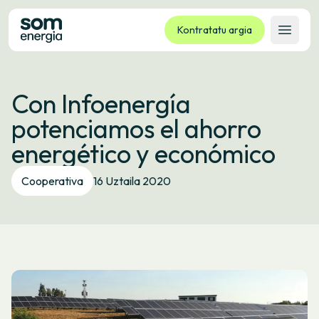
Kontratatu argia
Ireki 
Tarifak
Con Infoenergía
Zerbitzuak
potenciamos el ahorro
Enpresak
energético y económico
Kooperatiba
Kontaktua
Cooperativa
16 Uztaila 2020
Izapideak
Bulego Birtuala
Hizkuntza:
EU
ES
CA
GL