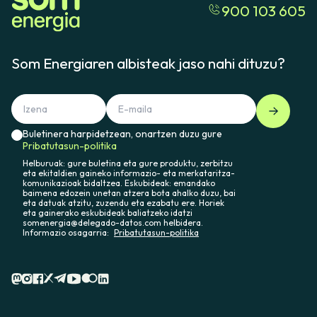
900 103 605
Som Energiaren albisteak jaso nahi dituzu?
Buletinera harpidetzean, onartzen duzu gure
Pribatutasun-politika
Helburuak: gure buletina eta gure produktu, zerbitzu
eta ekitaldien gaineko informazio- eta merkataritza-
komunikazioak bidaltzea. Eskubideak: emandako
baimena edozein unetan atzera bota ahalko duzu, bai
eta datuak atzitu, zuzendu eta ezabatu ere. Horiek
eta gainerako eskubideak baliatzeko idatzi
somenergia@delegado-datos.com helbidera.
Informazio osagarria:
Pribatutasun-politika