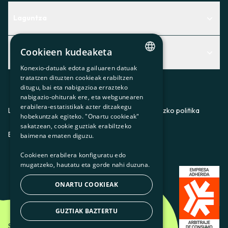
Laguntza
Centro de Ayuda
Cookieen kudeaketa
Albisteak
Aurkitu zerbitzurik egokiena zuretzat
Konexio-datuak edota gailuaren datuak
Albisteak
CATALAN
Contacto
tratatzen dituzten cookieak erabiltzen
ditugu, bai eta nabigazioa errazteko
SPANISH
Bazkideen txokoa
nabigazio-ohiturak ere, eta webgunearen
erabilera-estatistikak azter ditzakegu
GL
Prentsa
Lege-oharra
Pribatutasun-politika
Cookieei buruzko politika
hobekuntzak egiteko. "Onartu cookieak"
BASQUE
sakatzean, cookie guztiak erabiltzeko
Gurekin lan egin
ES
CA
GL
EU
baimena ematen diguzu.
Cookieen erabilera konfiguratu edo
mugatzeko, hautatu eta gorde nahi duzuna.
ONARTU COOKIEAK
GUZTIAK BAZTERTU
Som Energia SCCL - 2026