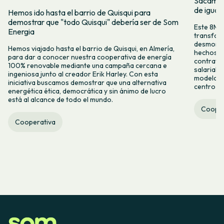
Sacamos 
de igual
Hemos ido hasta el barrio de Quisqui para
demostrar que "todo Quisqui" debería ser de Som
Este 8M, 
Energia
transform
desmontar
Hemos viajado hasta el barrio de Quisqui, en Almería,
hechos y 
para dar a conocer nuestra cooperativa de energía
contrataci
100% renovable mediante una campaña cercana e
salarial 
ingeniosa junto al creador Erik Harley. Con esta
modelo co
iniciativa buscamos demostrar que una alternativa
centro ca
energética ética, democrática y sin ánimo de lucro
está al alcance de todo el mundo.
Cooper
Cooperativa