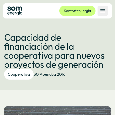
Kontratatu argia
Ireki 
Tarifak
Capacidad de
Zerbitzuak
financiación de la
Enpresak
cooperativa para nuevos
Kooperatiba
proyectos de generación
Kontaktua
Izapideak
Cooperativa
30 Abendua 2016
Bulego Birtuala
Hizkuntza:
EU
ES
CA
GL