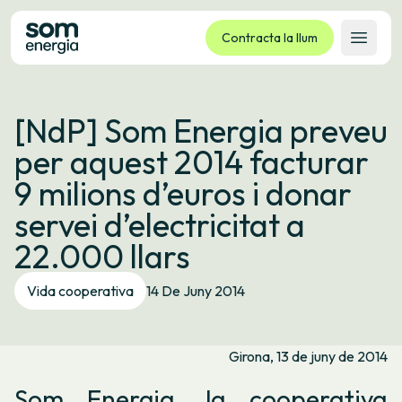
Contracta la llum
Obrir 
Tarifes
[NdP] Som Energia preveu
Serveis
per aquest 2014 facturar
Empreses
9 milions d’euros i donar
La cooperativa
servei d’electricitat a
Contacte
22.000 llars
Tràmits
Vida cooperativa
14 De Juny 2014
Oficina virtual
Idioma:
CA
ES
GL
EU
Girona, 13 de juny de 2014
Som Energia, la cooperativa