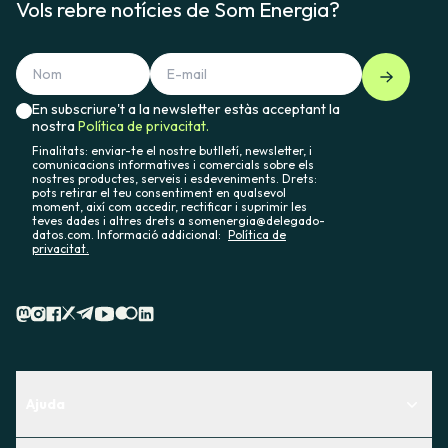
Vols rebre notícies de Som Energia?
En subscriure't a la newsletter estàs acceptant la
nostra
Política de privacitat.
Finalitats: enviar-te el nostre butlletí, newsletter, i
comunicacions informatives i comercials sobre els
nostres productes, serveis i esdeveniments. Drets:
pots retirar el teu consentiment en qualsevol
moment, així com accedir, rectificar i suprimir les
teves dades i altres drets a somenergia@delegado-
datos.com. Informació addicional:
Política de
privacitat.
Ajuda
Centre d'Ajuda