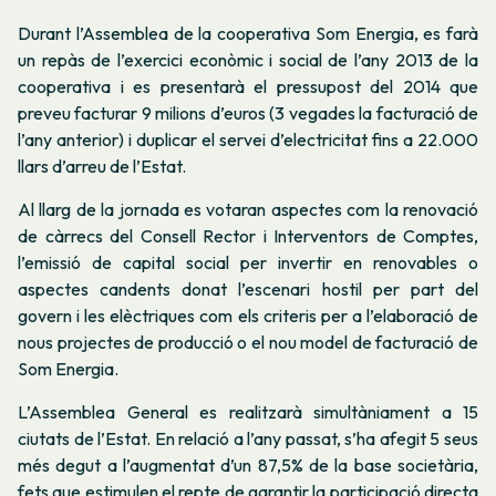
Durant l’Assemblea de la cooperativa Som Energia, es farà
un repàs de l’exercici econòmic i social de l’any 2013 de la
cooperativa i es presentarà el pressupost del 2014 que
preveu facturar 9 milions d’euros (3 vegades la facturació de
l’any anterior) i duplicar el servei d’electricitat fins a 22.000
llars d’arreu de l’Estat.
Al llarg de la jornada es votaran aspectes com la renovació
de càrrecs del Consell Rector i Interventors de Comptes,
l’emissió de capital social per invertir en renovables o
aspectes candents donat l’escenari hostil per part del
govern i les elèctriques com els criteris per a l’elaboració de
nous projectes de producció o el nou model de facturació de
Som Energia.
L’Assemblea General es realitzarà simultàniament a 15
ciutats de l’Estat. En relació a l’any passat, s’ha afegit 5 seus
més degut a l’augmentat d’un 87,5% de la base societària,
fets que estimulen el repte de garantir la participació directa