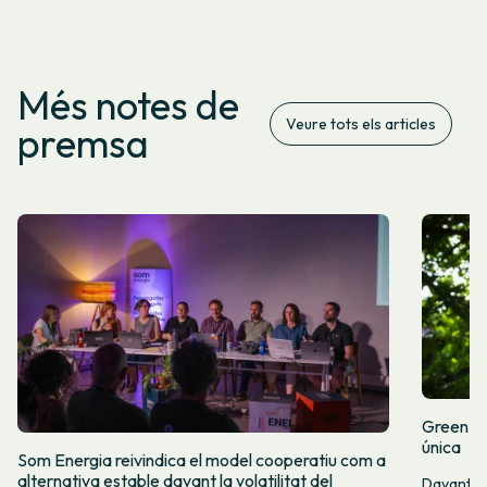
Més notes de
Veure tots els articles
premsa
Green Fr
única
Som Energia reivindica el model cooperatiu com a
alternativa estable davant la volatilitat del
Davant l