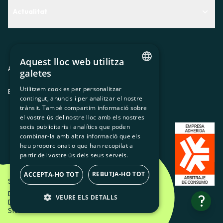
Actualitat
Descobreix quin servei t'encaixa millor
Actualitat
Contacte
El racó de la sòcia
Aquest lloc web utilitza
Premsa
Avis legal
Política de privacitat
Política de cookies
galetes
CATALAN
Treballa amb nosaltres
Utilitzem cookies per personalitzar
ES
CA
GL
EU
contingut, anuncis i per analitzar el nostre
SPANISH
trànsit. També compartim informació sobre
GL
el vostre ús del nostre lloc amb els nostres
socis publicitaris i analítics que poden
BASQUE
combinar-la amb altra informació que els
heu proporcionat o que han recopilat a
partir del vostre ús dels seus serveis.
REBUTJA-HO TOT
ACCEPTA-HO TOT
Som Energia SCCL - 2026
Disseny Creatiu d'Etéreo Design.
?
VEURE ELS DETALLS
Desenvolupament web per Utopig
Studio
ESTRICTAMENT NECESSÀRIES