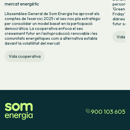
mercat energètic
persones 
'Green Fr
L’Assemblea General de Som Energia ha aprovat els
Friday' q
comptes de l’exercici 2025 i el seu nou pla estratègic
diàries i 
per consolidar un model basat en la participació
futur sos
democràtica. La cooperativa enfoca el seu
creixement futur en l’autoproducció renovable i les
Vida c
comunitats energètiques com a alternativa estable
davant la volatilitat del mercat.
Vida cooperativa
900 103 605