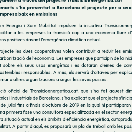
ament a través del projecte Transicioenergetica.cat
imarts s’ha presentat a Barcelona el projecte per a ava
empresa baix en emissions
m Energia i Som Mobilitat impulsen la iniciativa Transicioene
acilitar a les empreses la transició cap a una economia lliure d’
ns positives davant l’emergència climàtica actual.
jecte les dues cooperatives volen contribuir a reduir les emi
scarbonització de l’economia. Les empreses que participin de la inic
t sobre els seus usos energètics i es dotaran d’eines de can
ostenibles i responsables. A més, els servirà d’altaveu per explic
nimar a altres organitzacions a seguir les seves passes.
ció oficial de
Transicioenergetica.cat
, que s’ha fet aquest dima
ics i Industrials de Barcelona, s’ha explicat que el projecte s’ini
 de juliol fins a finals d’octubre de 2019 en la qual hi participaran
a primera fase una consultora especialitzada en el sector energ
va situació actual en els àmbits d’eficiència energètica, autoprod
bilitat. A partir d’aquí, es proposarà un pla de treball amb les pos