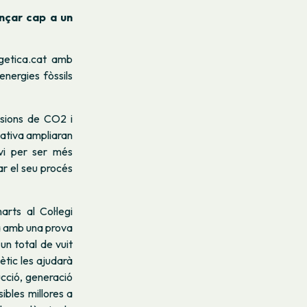
nçar cap a un
rgetica.cat amb
energies fòssils
ssions de CO2 i
iativa ampliaran
vi per ser més
ar el seu procés
rts al Col·legi
cia amb una prova
 un total de vuit
ètic les ajudarà
ucció, generació
sibles millores a