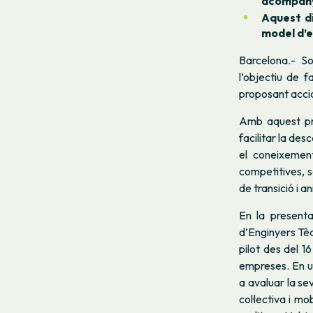
acompany
Aquest d
model d’
Barcelona.- So
l’objectiu de f
proposant accio
Amb aquest pro
facilitar la de
el coneixemen
competitives, s
de transició i a
En la presenta
d’Enginyers Tècn
pilot des del 16
empreses. En un
a avaluar la se
col·lectiva i mo