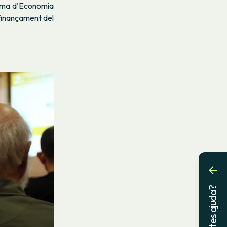
rama d’Economia
 finançament del
Necessites ajuda?