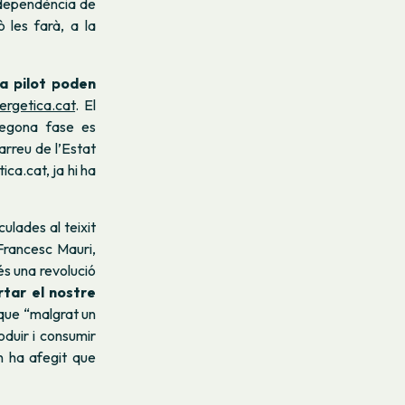
a dependència de
ò les farà, a la
va pilot poden
ergetica.cat
. El
 segona fase es
arreu de l’Estat
ca.cat, ja hi ha
ulades al teixit
Francesc Mauri,
és una revolució
rtar el nostre
que “malgrat un
oduir i consumir
n ha afegit que