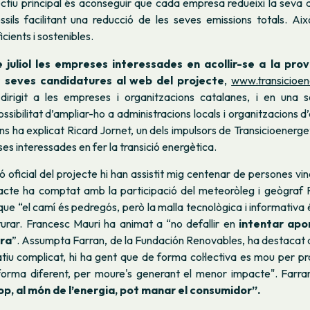
jectiu principal és aconseguir que cada empresa redueixi la sev
ssils facilitant una reducció de les seves emissions totals. Aix
cients i sostenibles.
e juliol les empreses interessades en acollir-se a la pro
s seves candidatures al web del projecte
,
www.transicioen
dirigit a les empreses i organitzacions catalanes, i en una
ssibilitat d’ampliar-ho a administracions locals i organitzacions d’
s ha explicat Ricard Jornet, un dels impulsors de Transicioenergeti
s interessades en fer la transició energètica.
ó oficial del projecte hi han assistit mig centenar de persones vinc
’acte ha comptat amb la participació del meteoròleg i geògraf 
que “el camí és pedregós, però la malla tecnològica i informativa 
turar. Francesc Mauri ha animat a “no defallir en
intentar apo
rra
”. Assumpta Farran, de la Fundación Renovables, ha destacat 
iu complicat, hi ha gent que de forma col·lectiva es mou per pr
forma diferent, per moure's generant el menor impacte". Farra
op, al món de l’energia, pot manar el consumidor”.