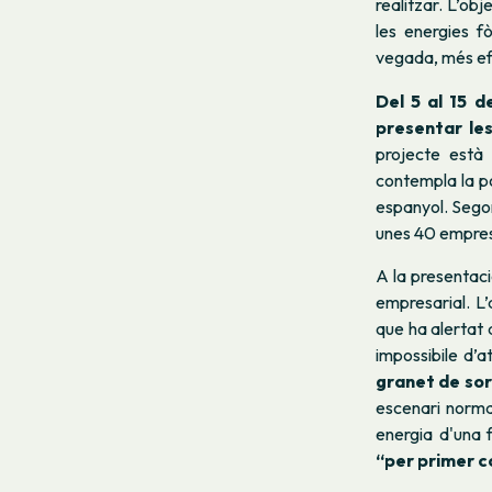
realitzar. L’ob
les energies fò
vegada, més efi
Del 5 al 15 d
presentar le
projecte està 
contempla la po
espanyol.
Segon
unes 40 emprese
A la presentaci
empresarial. L
que ha alertat 
impossibile d’a
granet de so
escenari normat
energia d'una 
“per primer c