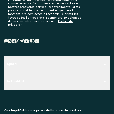
comunicacions informatives i comercials sobre els
nostres productes, serveis i esdeveniments. Drets:
pots retirar el teu consentiment en qualsevol
moment, així com accedir, rectificar i suprimir les
teves dades i altres drets a somenergia@delegado-
datos.com. Informació addicional:
Política de
privacitat.
Ajuda
Centre d'Ajuda
Actualitat
Descobreix quin servei t'encaixa millor
Actualitat
Contacte
El racó de la sòcia
Premsa
Avis legal
Política de privacitat
Política de cookies