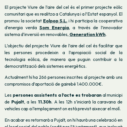
El projecte
Viure de l’aire del cel
és el primer projecte eòlic
comunitari que es realitza a Catalunya i a l’Estat espanyol. El
promou la societat
Eolpop S.L.
i hi participa la cooperativa
d’energia verda
Som Energia
, a través de l’innovador
sistema d’inversió en renovables,
Generation kWh
.
L’objectiu del projecte
Viure de l’aire del cel
és facilitar que
les persones procedeixin a l’apropiació social de la
tecnologia eòlica, de manera que puguin contribuir a la
democratització dels sistemes energètics.
Actualment hi ha 266 persones inscrites al projecte amb uns
compromisos d’aportació de gairebé 1.400.000€.
Les
persones assistents a l’acte es trobaran
al municipi
de
Pujalt
, a les
11.30h
. A les 12h s’iniciarà la caravana de
vehicles cap a l’emplaçament on està previst aixecar el molí.
En acabar es retornarà a Pujalt, on hi haurà una celebració en
el local social del poble (cedit per l’Ajuntament), que inclourà