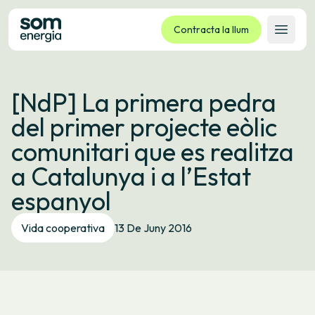
Contracta la llum
Obrir 
Tarifes
[NdP] La primera pedra
Serveis
del primer projecte eòlic
Empreses
comunitari que es realitza
La cooperativa
a Catalunya i a l’Estat
Contacte
espanyol
Tràmits
Vida cooperativa
13 De Juny 2016
Oficina virtual
Idioma:
CA
ES
GL
EU