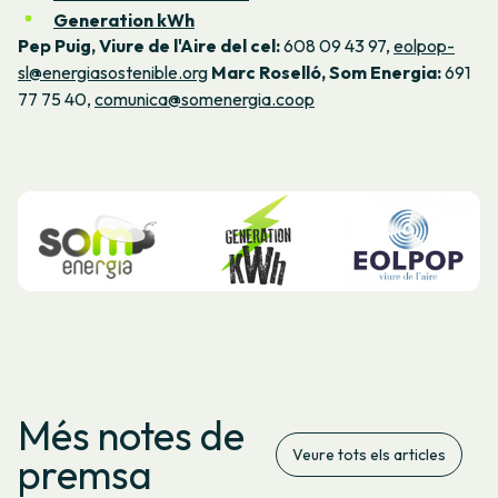
Generation kWh
Pep Puig, Viure de l'Aire del cel:
608 09 43 97,
eolpop-
sl@energiasostenible.org
Marc Roselló, Som Energia:
691
77 75 40,
comunica@somenergia.coop
Més notes de
Veure tots els articles
premsa