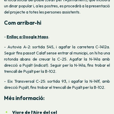
un dinar popular i, a les postres, es procedirà a la presentació
del projecte a totes les persones assistents.
Com arribar-hi
-
Enllaç a Google Maps
.
- Autovia A-2: sortida 545, i agafar la carretera C-1412a.
Seguir fins passat Calaf sense entrar al municipi, on hi ha una
rotonda abans de creuar la C-25. Agafar la N-141a amb
direcció a Pujalt (indicat). Seguir per la N-141a, fins trobar el
trencall de Pujalt per la B-102.
- Eix Transversal C-25: sortida 93, i agafar la N-141f, amb
direcció Pujalt, fins trobar el trencall de Pujalt per la B-102.
Més informació:
Viure de l’Aire del cel