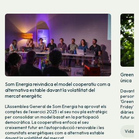
Green Fr
única
Som Energia reivindica el model cooperatiu com a
alternativa estable davant la volatilitat del
Davant l
mercat energètic
persones 
'Green Fr
L’Assemblea General de Som Energia ha aprovat els
Friday' q
comptes de l’exercici 2025 i el seu nou pla estratègic
diàries i 
per consolidar un model basat en la participació
futur sos
democràtica. La cooperativa enfoca el seu
creixement futur en l’autoproducció renovable i les
Vida c
comunitats energètiques com a alternativa estable
davant la volatilitat del mercat.