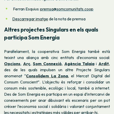
Ferran Esquius:
premsa@somcomunitats.coop
Descarregar imatge
de la nota de premsa
Altres projectes Singulars en els quals
participa Som Energia
Paral·lelament, la cooperativa Som Energia també està
teixint una aliança amb cinc entitats d’economia social:
Opcions
,
Arç
,
Som Connexió
,
Agència Talaia
i
Ardit
,
des de les quals impulsen un altre Projecte Singulars
anomenat “
Consolidem La Zona
, el Mercat Digital del
Consum Conscient”. L’objectiu és reforçar i consolidar un
consum més sostenible, ecològic i local, també a internet.
Des de Som Energia es participa en un espai d’intercanvi de
coneixements per anar dibuixant els escenaris per on pot
créixer l’economia social i solidària i valorant conjuntament
les necessitats i estratègies més vàlides per arribar-hi.