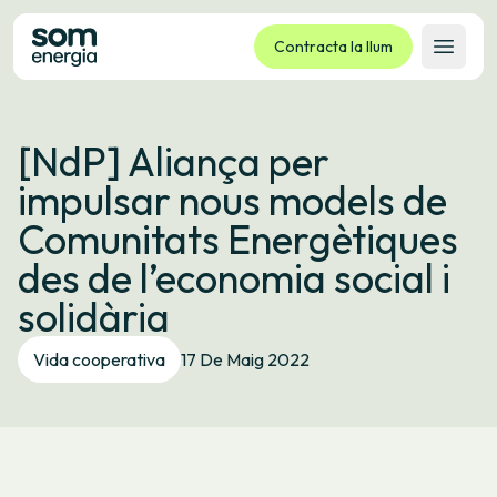
Contracta la llum
Obrir 
Tarifes
[NdP] Aliança per
Serveis
impulsar nous models de
Empreses
Comunitats Energètiques
La cooperativa
des de l’economia social i
Contacte
solidària
Tràmits
Vida cooperativa
17 De Maig 2022
Oficina virtual
Idioma:
CA
ES
GL
EU