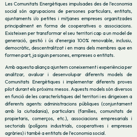
Les Comunitats Energètiques impulsades des de l’economia
social són agrupacions de persones particulars, entitats,
ajuntaments i/o petites i mitjanes empreses organitzades
principalment en forma de cooperatives o associacions.
Existeixen per transformar el seu territori cap a un model de
generació, gestió i ús d’energia 100% renovable, inclusiu,
democràtic, descentralitzat i en mans dels membres que en
formen part, ja siguin persones, empreses o entitats.
Amb aquesta aliança ajuntem coneixement i experiència per
analitzar, avaluar i desenvolupar diferents models de
Comunitats Energètiques i implementar diferents proves
pilot durant els pròxims mesos. Aquests models són diversos
en funció de les característiques del territori i es dirigeixen a
diferents agents: administracions públiques (conjuntament
amb la ciutadania), particulars (famílies, comunitats de
propietaris, comerços, etc.), associacions empresarials i
sectorials (polígons industrials, cooperatives i empreses
agràries) i també a entitats de l’economia social.