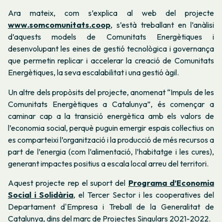
Ara mateix, com s’explica al web del projecte
www.somcomunitats.coop
, s’està treballant en l’anàlisi
d’aquests models de Comunitats Energètiques i
desenvolupant les eines de gestió tecnològica i governança
que permetin replicar i accelerar la creació de Comunitats
Energètiques, la seva escalabilitat i una gestió àgil.
Un altre dels propòsits del projecte, anomenat “Impuls de les
Comunitats Energètiques a Catalunya”, és començar a
caminar cap a la transició energètica amb els valors de
l’economia social, perquè puguin emergir espais col·lectius on
es comparteixi l’organització i la producció de més recursos a
part de l’energia (com l’alimentació, l’habitatge i les cures),
generant impactes positius a escala local arreu del territori.
Aquest projecte rep el suport
del
Programa d’Economia
Social i Solidària
, el Tercer Sector i les cooperatives del
Departament d'Empresa i Treball de la Generalitat de
Catalunya, dins del marc de Projectes Singulars 2021-2022.