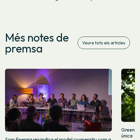
Més notes de
Veure tots els articles
premsa
Green Fr
única
Som Energia reivindica el model cooperatiu com a