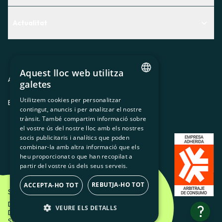
Centre d'Ajuda
Actualitat
Descobreix quin servei t'encaixa millor
Actualitat
Contacte
El racó de la sòcia
Aquest lloc web utilitza
Premsa
Avis legal
Política de privacitat
Política de cookies
galetes
CATALAN
Treballa amb nosaltres
Utilitzem cookies per personalitzar
ES
CA
GL
EU
contingut, anuncis i per analitzar el nostre
SPANISH
trànsit. També compartim informació sobre
GL
el vostre ús del nostre lloc amb els nostres
socis publicitaris i analítics que poden
BASQUE
combinar-la amb altra informació que els
heu proporcionat o que han recopilat a
partir del vostre ús dels seus serveis.
REBUTJA-HO TOT
ACCEPTA-HO TOT
Som Energia SCCL - 2026
Disseny Creatiu d'Etéreo Design.
?
VEURE ELS DETALLS
Desenvolupament web per Utopig
Studio