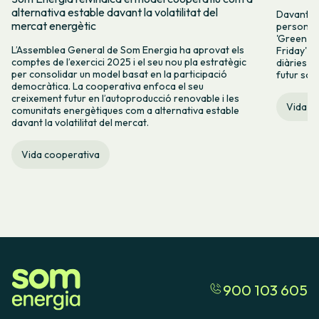
alternativa estable davant la volatilitat del
Davant l
mercat energètic
persones 
'Green Fr
L’Assemblea General de Som Energia ha aprovat els
Friday' q
comptes de l’exercici 2025 i el seu nou pla estratègic
diàries i 
per consolidar un model basat en la participació
futur sos
democràtica. La cooperativa enfoca el seu
creixement futur en l’autoproducció renovable i les
Vida c
comunitats energètiques com a alternativa estable
davant la volatilitat del mercat.
Vida cooperativa
900 103 605