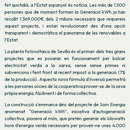
fet quotidià, a l’Estat espanyol és notícia. Les més de 1.500
persones que de moment formen la Generació kWh ja han
recollit 1.369.000€ dels 2 milions necessaris que requereix
aquest projecte, i estan revolucionant des d’una opció
transparent i democràtica el panorama de les renovables a
l’Estat.
La planta fotovoltaica de Sevilla és el primer dels tres grans
projectes que es posaran en funcionament per bolcar
electricitat verda a la xarxa, sense sense primes ni
subvencions i fent front al recent impost a la generació (7%
de la producció). Aquesta nova fórmula d’inversió permetrà
a les persones sòcies de la cooperativa proveir-se de la seva
pròpia energia, fàcilment i de forma col·lectiva.
La construcció s’emmarca dins del projecte de Som Energia
anomenat “Generació kWh”, iniciativa d’autogeneració
col·lectiva, pionera al món, que pretén generar els kilowatts
hora d’energia verda necessaris per proveir-ne unes 4.000