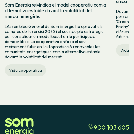
única
Som Energia reivindica el model cooperatiu com a
alternativa estable davant la volatilitat del
Davant l
mercat energètic
persones 
'Green Fr
L’Assemblea General de Som Energia ha aprovat els
Friday' q
comptes de l’exercici 2025 i el seu nou pla estratègic
diàries i 
per consolidar un model basat en la participació
futur sos
democràtica. La cooperativa enfoca el seu
creixement futur en l’autoproducció renovable i les
Vida c
comunitats energètiques com a alternativa estable
davant la volatilitat del mercat.
Vida cooperativa
900 103 605