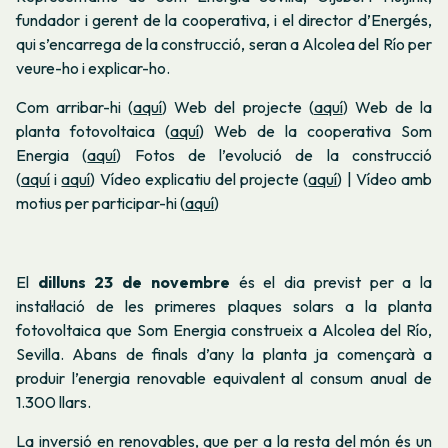
fundador i gerent de la cooperativa, i el director d’Energés,
qui s’encarrega de la construcció, seran a Alcolea del Río per
veure-ho i explicar-ho.
Com arribar-hi (
aquí
)
Web del projecte (
aquí
)
Web de la
planta fotovoltaica (
aquí
)
Web de la cooperativa Som
Energia (
aquí
)
Fotos de l’evolució de la construcció
(
aquí
i
aquí
)
Vídeo explicatiu del projecte (
aquí
) | Vídeo amb
motius per participar-hi (
aquí
)
El
dilluns 23 de novembre
és el dia previst per a la
instal·lació de les primeres plaques solars a la planta
fotovoltaica que Som Energia construeix a Alcolea del Río,
Sevilla. Abans de finals d’any la planta ja començarà a
produir l’energia renovable equivalent al consum anual de
1.300 llars.
La inversió en renovables, que per a la resta del món és un