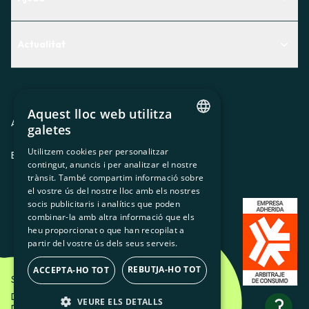
Centre d'Ajuda
Actualitat
Descobreix quin servei t'encaixa millor
Actualitat
Contacte
El racó de la sòcia
Aquest lloc web utilitza
Premsa
Avis legal
Política de privacitat
Política de cookies
galetes
CATALAN
Treballa amb nosaltres
Utilitzem cookies per personalitzar
ES
CA
GL
EU
contingut, anuncis i per analitzar el nostre
SPANISH
trànsit. També compartim informació sobre
GL
el vostre ús del nostre lloc amb els nostres
socis publicitaris i analítics que poden
BASQUE
combinar-la amb altra informació que els
heu proporcionat o que han recopilat a
partir del vostre ús dels seus serveis.
REBUTJA-HO TOT
ACCEPTA-HO TOT
Som Energia SCCL - 2026
Disseny Creatiu d'Etéreo Design.
?
VEURE ELS DETALLS
Desenvolupament web per Utopig