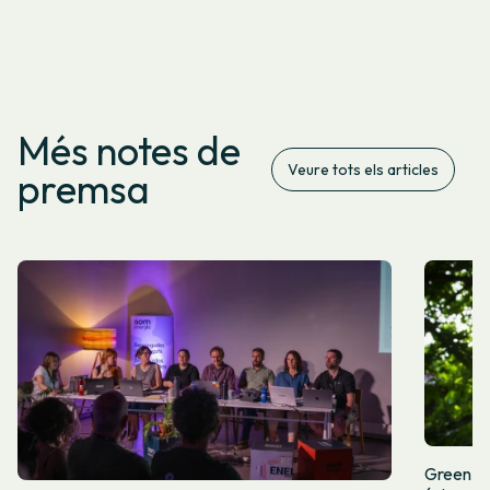
Més notes de
Veure tots els articles
premsa
Green Fr