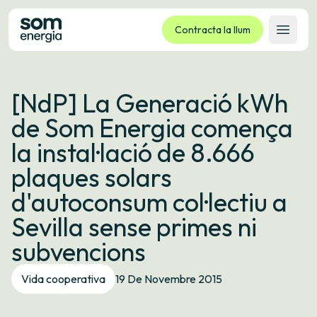
Contracta la llum
Obrir 
Tarifes
[NdP] La Generació kWh
Serveis
de Som Energia comença
Empreses
la instal·lació de 8.666
La cooperativa
plaques solars
Contacte
d'autoconsum col·lectiu a
Tràmits
Sevilla sense primes ni
Oficina virtual
subvencions
Idioma:
CA
ES
GL
EU
Vida cooperativa
19 De Novembre 2015