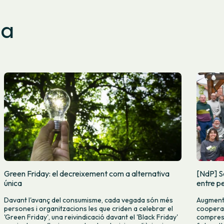
sa
Green Friday: el decreixement com a alternativa
[NdP] S
única
entre pe
Davant l'avanç del consumisme, cada vegada són més
Augmenta
persones i organitzacions les que criden a celebrar el
cooperat
'Green Friday', una reivindicació davant el 'Black Friday'
compres c