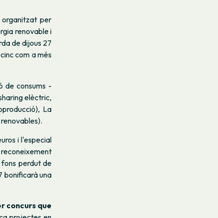
, organitzat per
rgia renovable i
rda de dijous 27
 -cinc com a més
ió de consums -
aring elèctric,
oproducció), La
 renovables).
ros i l'especial
de reconeixement
 fons perdut de
 bonificarà una
r concurs que
sca projectes en