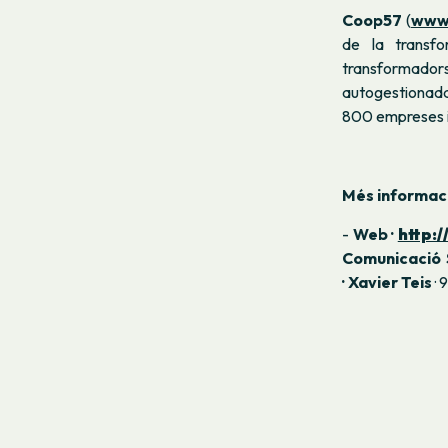
Coop57
(
www
de la transfo
transformadors
autogestionada
800 empreses i 
Més informac
-
Web ·
http:
Comunicació 
· Xavier Teis
· 