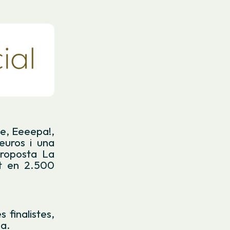
xe, Eeeepa!,
euros i una
proposta La
at en 2.500
 finalistes,
na.