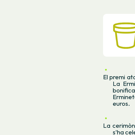
El premi at
La Ermi
bonific
Erminet
euros.
La cerimòni
s'ha cel