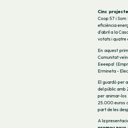
Cinc project
Coop 57 i Som E
eficiència ener
d'abril a la Ca
votats i quatre 
En aquest prim
Comunitat veïn
Eeeepa! (Empre
Ermineta - Elec
El guardó per a
del públic amb 
per animar-los
25.000 euros a
part de les des
A la presentaci
promou nous a