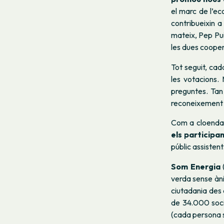
el marc de l’eco
contribueixin a
mateix, Pep Pu
les dues cooper
Tot seguit, cad
les votacions.
preguntes. Tan 
reconeixement d
Com a cloenda,
els participa
públic assistent
Som Energia
verda sense àni
ciutadania des 
de 34.000 socis
(cada persona s