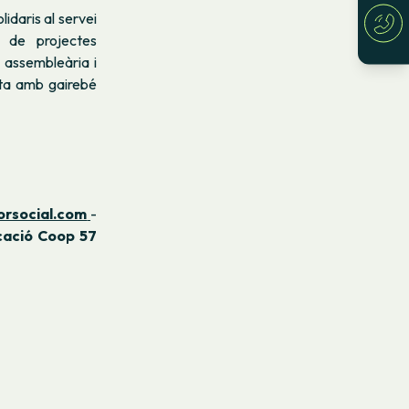
lidaris al servei
t de projectes
 assembleària i
pta amb gairebé
orsocial.com
-
ació Coop 57