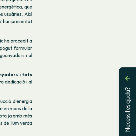
a energètica, que
s usuàries. Així
7 han presentat
ic ha procedit a
 pogut formular
 guanyadors i al
nyadors i tots
va dedicació i al
Necessites ajuda?
ucció d’energia
le en mans de la
ompta ja amb més
es de llum verda