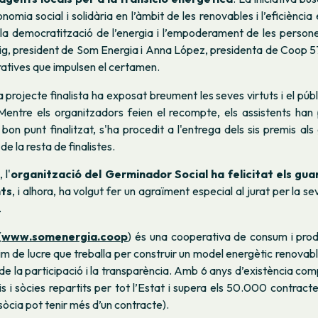
nomia social i solidària en l’àmbit de les renovables i l’eficiènci
 la democratització de l’energia i l’empoderament de les persone
ig, president de Som Energia i Anna López, presidenta de Coop 5
atives que impulsen el certamen.
a projecte finalista ha exposat breument les seves virtuts i el públ
 Mentre els organitzadors feien el recompte, els assistents han
bon punt finalitzat, s'ha procedit a l'entrega dels sis premis als
e la resta de finalistes.
 l'
organització del
Germinador Social ha felicitat els gua
nts
, i alhora, ha volgut fer un agraïment especial al jurat per la se
.
(
www.somenergia.coop
) és una cooperativa de consum i prod
m de lucre que treballa per construir un model energètic renovab
de la participació i la transparència. Amb 6 anys d’existència c
 i sòcies repartits per tot l’Estat i supera els 50.000 contract
òcia pot tenir més d’un contracte).