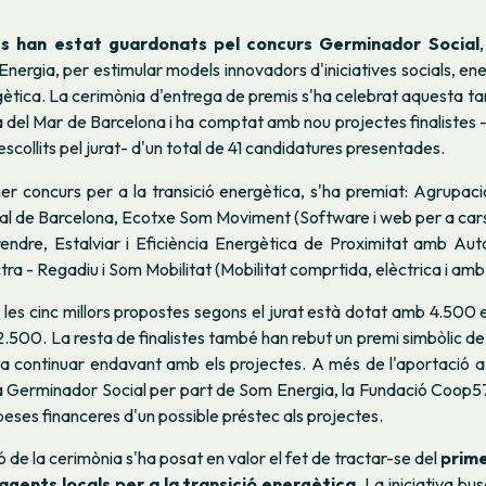
es han estat guardonats pel concurs Germinador Social
nergia, per estimular models innovadors d'iniciatives socials, ene
gètica. La cerimònia d'entrega de premis s'ha celebrat aquesta ta
sa del Mar de Barcelona i ha comptat amb nou projectes finalistes
escollits pel jurat- d'un total de 41 candidatures presentades.
er concurs per a la transició energètica, s'ha premiat: Agrupac
al de Barcelona, Ecotxe Som Moviment (Software i web per a carsh
ndre, Estalviar i Eficiència Energètica de Proximitat amb Aut
tra - Regadiu i Som Mobilitat (Mobilitat comprtida, elèctrica i amb
 les cinc millors propostes segons el jurat està dotat amb 4.500 eu
2.500. La resta de finalistes també han rebut un premi simbòlic 
 a continuar endavant amb els projectes. A més de l'aportació a
 Germinador Social per part de Som Energia, la Fundació Coop57
peses financeres d'un possible préstec als projectes.
ó de la cerimònia s'ha posat en valor el fet de tractar-se del
prime
gents locals per a la transició energètica
. La iniciativa bu