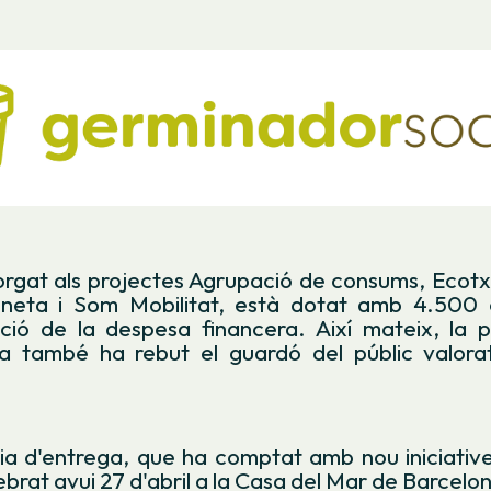
orgat als projectes Agrupació de consums, Ecot
neta i Som Mobilitat, està dotat amb 4.500 
ació de la despesa financera. Així mateix, la 
a també ha rebut el guardó del públic valor
a d'entrega, que ha comptat amb nou iniciatives
ebrat avui 27 d'abril a la Casa del Mar de Barcelo