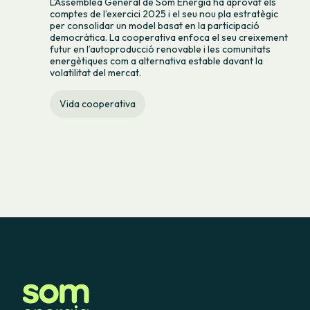
L’Assemblea General de Som Energia ha aprovat els
comptes de l’exercici 2025 i el seu nou pla estratègic
per consolidar un model basat en la participació
democràtica. La cooperativa enfoca el seu creixement
futur en l’autoproducció renovable i les comunitats
energètiques com a alternativa estable davant la
volatilitat del mercat.
Vida cooperativa