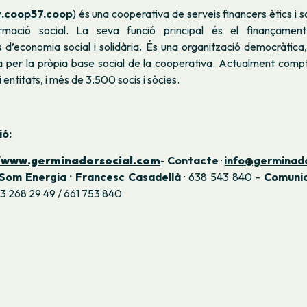
.coop57.coop
) és una cooperativa de serveis financers ètics i so
rmació social. La seva funció principal és el finançamen
 d’economia social i solidària. És una organització democràtica,
 per la pròpia base social de la cooperativa. Actualment com
entitats, i més de 3.500 socis i sòcies.
ió:
//www.germinadorsocial.com
-
Contacte
·
info@germinad
Som Energia · Francesc Casadellà
· 638 543 840 -
Comunic
93 268 29 49 / 661 753 840