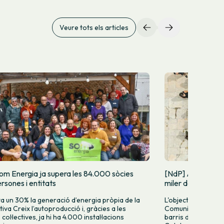
Veure tots els articles
om Energia ja supera les 84.000 sòcies
[NdP] Arrenca la
rsones i entitats
miler de Comunit
 un 30% la generació d’energia pròpia de la
L'objectiu és impul
iva Creix l’autoproducció i, gràcies a les
Comunitat Energèti
ol·lectives, ja hi ha 4.000 instal·lacions
barris de grans ciu