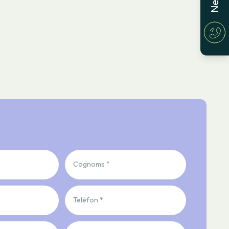
Cognoms *
Telèfon *