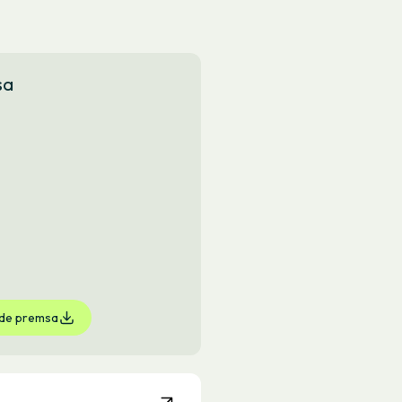
sa
 de premsa