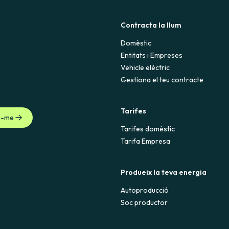
Contracta la llum
Domèstic
Entitats i Empreses
Vehicle elèctric
Gestiona el teu contracte
Tarifes
u-me
Tarifes domèstic
Tarifa Empresa
Produeix la teva energia
Autoproducció
Soc productor