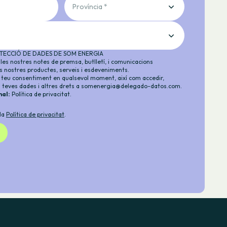
Província *
TECCIÓ DE DADES DE SOM ENERGIA
les nostres notes de premsa, butlletí, i comunicacions
s nostres productes, serveis i esdeveniments.
l teu consentiment en qualsevol moment, així com accedir,
es teves dades i altres drets a
somenergia@delegado-datos.com
.
nal:
Política de privacitat
.
 la
Política de privacitat
.