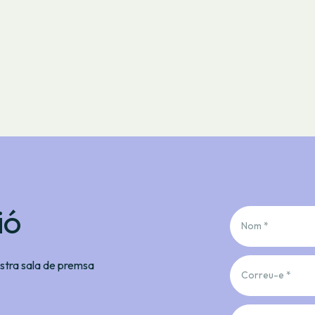
ió
Nom *
nostra sala de premsa
Correu-e *