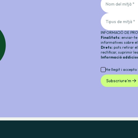
Nom del mitjà *
Tipus de mitjà *
INFORMACIÓ DE PRO
Finalitats:
enviar-te 
informatives sobre el
Drets:
pots retirar e
rectificar, suprimir l
Informació addicio
He llegit i accepto
Subscriure'm