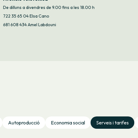
De dilluns a divendres de 9.00 fins a les 18.00 h
722 35 65 04 Elsa Cano
681 608 434 Amel Labdouni
Autoproducció
Economia social
Serveis i tarifes