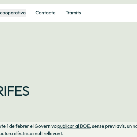
 cooperativa
Contacte
Tràmits
RIFES
bte 1 de febrer el Govern va
publicar al BOE
, sense previ avís, un n
actura elèctrica molt rellevant.