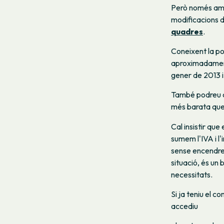
Però només amb 
modificacions d
quadres
.
Coneixent la po
aproximadament 
gener de 2013 i
També podreu co
més barata que
Cal insistir que 
sumem l'IVA i l
sense encendre 
situació, és un
necessitats.
Si ja teniu el 
accediu