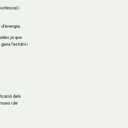
potència) i
 d'energia.
ades ja que
ens l'estalvi i
icació dels
roses i de