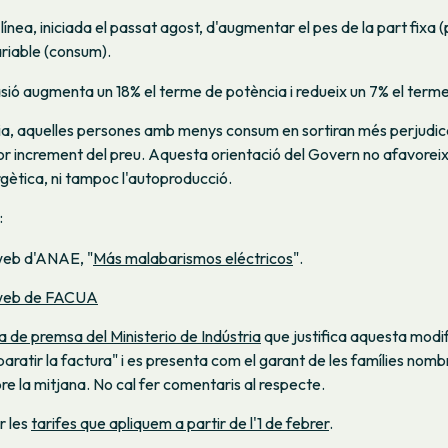
ínea, iniciada el passat agost, d'augmentar el pes de la part fixa (
ariable (consum).
ió augmenta un 18% el terme de potència i redueix un 7% el terme
a, aquelles persones amb menys consum en sortiran més perjudic
r increment del preu. Aquesta orientació del Govern no afavoreix g
ergètica, ni tampoc l'autoproducció.
:
 web d'ANAE, "
Más malabarismos eléctricos
".
eb de FACUA
a de premsa del Ministerio de Indústria
que justifica aquesta modif
aratir la factura" i es presenta com el garant de les famílies nomb
e la mitjana. No cal fer comentaris al respecte.
r les
tarifes que apliquem a partir de l'1 de febrer
.