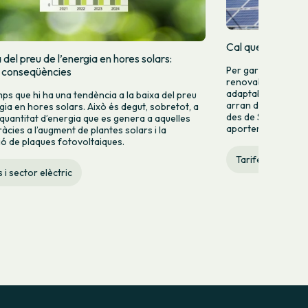
Cal que el sistema
del preu de l’energia en hores solars:
Per garantir un si
i conseqüències
renovable, cal apos
adaptable.Davant l'
mps que hi ha una tendència a la baixa del preu
arran de l'apagada e
rgia en hores solars. Això és degut, sobretot, a
des de Som Energia
 quantitat d’energia que es genera a aquelles
aportem algunes...
àcies a l’augment de plantes solars i la
ció de plaques fotovoltaiques.
Tarifes i sector 
 i sector elèctric