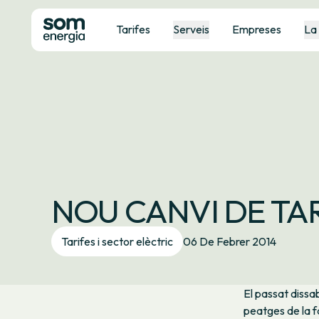
Tarifes
Serveis
Empreses
La
NOU CANVI DE TA
Tarifes i sector elèctric
06 De Febrer 2014
El passat dissa
peatges de la f