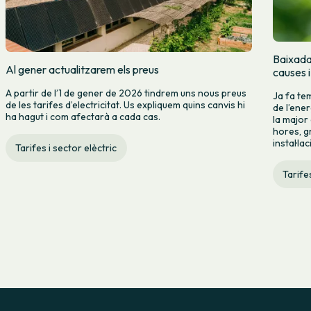
Baixada 
Al gener actualitzarem els preus
causes 
A partir de l’1 de gener de 2026 tindrem uns nous preus
Ja fa te
de les tarifes d’electricitat. Us expliquem quins canvis hi
de l’ene
ha hagut i com afectarà a cada cas.
la major
hores, gr
instal·la
Tarifes i sector elèctric
Tarifes