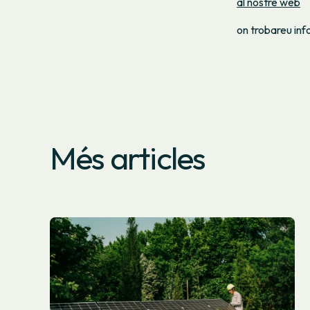
al nostre web
on trobareu info
Més articles