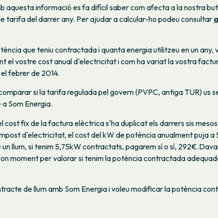
aquesta informació es fa difícil saber com afecta a la nostra bu
e tarifa del darrer any. Per ajudar a calcular-ho podeu consultar
a
tència que teniu contractada i quanta energia utilitzeu en un any,
el vostre cost anual d'electricitat i com ha variat la vostra factur
 el febrer de 2014.
mparar si la tarifa regulada pel govern (PVPC, antiga TUR) us s
 a Som Energia.
el cost fix de la factura elèctrica s'ha duplicat els darrers sis mesos i
'impost d'electricitat, el cost del kW de potència anualment puja a
un llum, si tenim 5,75kW contractats, pagarem sí o sí, 292€.Dav
 bon moment per valorar si tenim la potència contractada adequada
contracte de llum amb Som Energia i voleu modificar la potència con