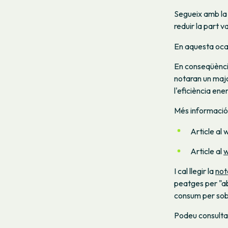
Segueix amb la l
reduir la part v
En aquesta ocas
En conseqüènci
notaran un majo
l'eficiència en
Més informació
Article al
Article al
w
I cal llegir la
not
peatges per "ab
consum per sobr
Podeu consulta