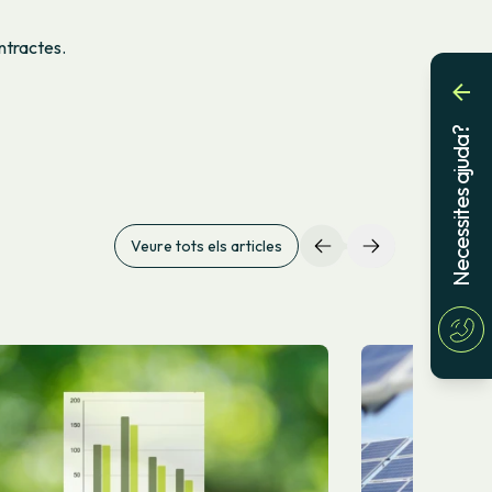
ontractes.
Necessites ajuda?
Veure tots els articles