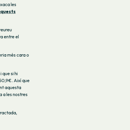
txaca les
quests
 veureu
a entre el
eria més cara o
 que si hi
 50,9€. Així que
ant aquesta
 a les nostres
tractada,