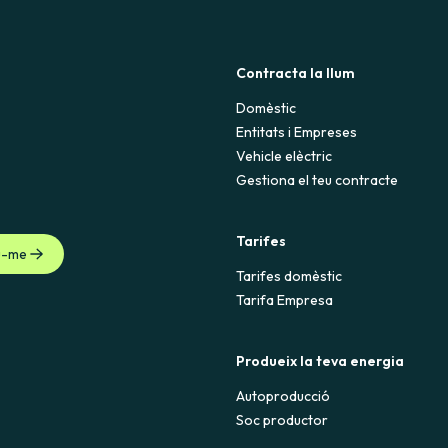
Contracta la llum
Domèstic
Entitats i Empreses
Vehicle elèctric
Gestiona el teu contracte
Tarifes
u-me
Tarifes domèstic
Tarifa Empresa
Produeix la teva energia
Autoproducció
Soc productor