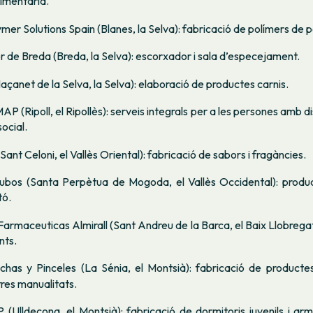
limentària.
er Solutions Spain (Blanes, la Selva): fabricació de polímers de p
 de Breda (Breda, la Selva): escorxador i sala d’especejament.
açanet de la Selva, la Selva): elaboració de productes carnis.
P (Ripoll, el Ripollès): serveis integrals per a les persones amb di
social.
ant Celoni, el Vallès Oriental): fabricació de sabors i fragàncies.
ubos (Santa Perpètua de Mogoda, el Vallès Occidental): produ
tó.
 Farmaceuticas Almirall (Sant Andreu de la Barca, el Baix Llobregat
ts.
chas y Pinceles (La Sénia, el Montsià): fabricació de productes
ltres manualitats.
 (Ulldecona, el Montsià): fabricació de dormitoris juvenils i a