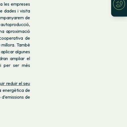
 a les empreses
e dades i visita
’acompanyarem de
, autoproducció,
una aproximació
 cooperativa de
e millora. També
 aplicar algunes
dran ampliar el
vi per ser més
ir reduir el seu
a energètica de
 d’emissions de