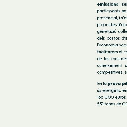
emissions
i se
participants se
presencial, i s
propostes d’acc
generació col·
dels costos d’i
l’economia soci
facilitarem el 
de les mesures
coneixement s
competitives, s
En la
prova pi
ús energètic
en
166.000 euros 
531 tones de C