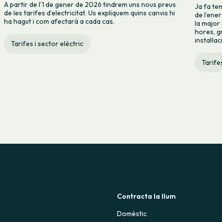
A partir de l’1 de gener de 2026 tindrem uns nous preus
Ja fa te
de les tarifes d’electricitat. Us expliquem quins canvis hi
de l’ene
ha hagut i com afectarà a cada cas.
la major
hores, gr
instal·la
Tarifes i sector elèctric
Tarifes
Contracta la llum
Domèstic