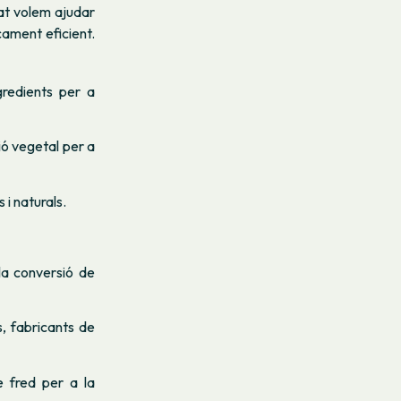
tat volem ajudar
cament eficient.
gredients per a
ció vegetal per a
 i naturals.
 la conversió de
, fabricants de
e fred per a la