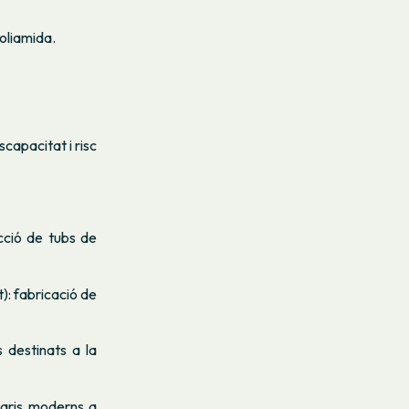
oliamida.
scapacitat i risc
cció de tubs de
): fabricació de
 destinats a la
rmaris moderns a