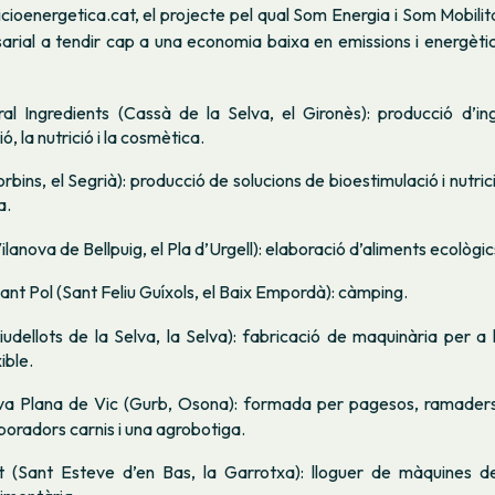
icioenergetica.cat, el projecte pel qual Som Energia i Som Mobili
sarial a tendir cap a una economia baixa en emissions i energèti
l Ingredients (Cassà de la Selva, el Gironès): producció d’in
ó, la nutrició i la cosmètica.
rbins, el Segrià): producció de solucions de bioestimulació i nutri
a.
Vilanova de Bellpuig, el Pla d’Urgell): elaboració d’aliments ecològics
nt Pol (Sant Feliu Guíxols, el Baix Empordà): càmping.
udellots de la Selva, la Selva): fabricació de maquinària per a
ible.
va Plana de Vic (Gurb, Osona): formada per pagesos, ramaders
boradors carnis i una agrobotiga.
t (Sant Esteve d’en Bas, la Garrotxa): lloguer de màquines d