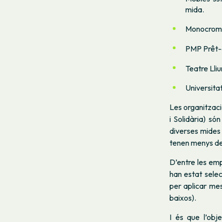
mida.
Monocrom (V
PMP Prêt-à-
Teatre Lli
Universitat
Les organitzaci
i Solidària) s
diverses mides 
tenen menys de 
D’entre les emp
han estat sele
per aplicar mes
baixos).
I és que l’obj