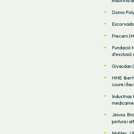
indústria a
Domo Polym
Escorxador
Frecarn (M
Fundació MA
d’exclusió 
Givaudan (S
HME Ibert
coure i llau
Industrias
medicamen
Jeivsa Bro
pintura i a
Mobles JJP