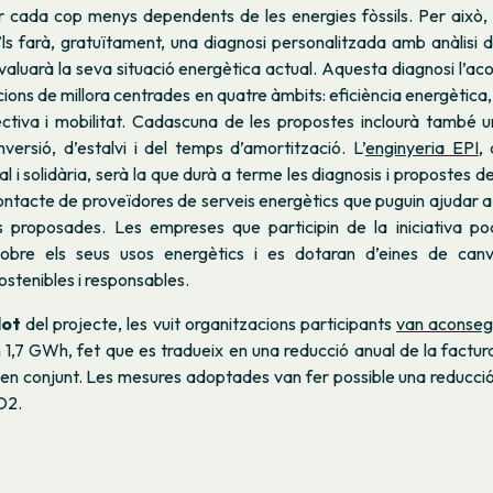
r cada cop menys dependents de les energies fòssils. Per això,
’ls farà, gratuïtament, una diagnosi personalitzada amb anàlisi d
’avaluarà la seva situació energètica actual. Aquesta diagnosi l
ions de millora centrades en quatre àmbits: eficiència energètica
lectiva i mobilitat. Cadascuna de les propostes inclourà també 
nversió, d’estalvi i del temps d’amortització. L’
enginyeria EPI
,
al i solidària, serà la que durà a terme les diagnosis i propostes d
contacte de proveïdores de serveis energètics que puguin ajudar a
 proposades. Les empreses que participin de la iniciativa po
obre els seus usos energètics i es dotaran d’eines de can
ostenibles i responsables.
lot
del projecte, les vuit organitzacions participants
van aconsegu
 1,7 GWh, fet que es tradueix en una reducció anual de la factur
en conjunt. Les mesures adoptades van fer possible una reducció
O2.