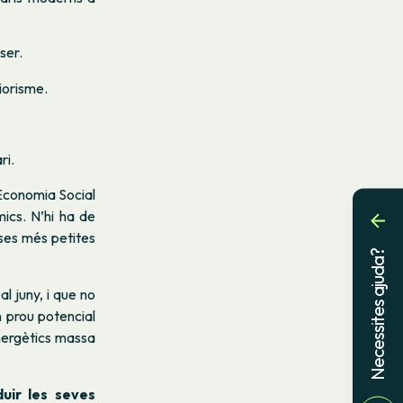
ser.
iorisme.
ri.
’Economia Social
ics. N’hi ha de
eses més petites
Necessites ajuda?
l juny, i que no
 prou potencial
energètics massa
duir les seves