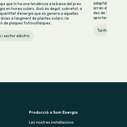
adaptable.Davant l'
mps que hi ha una tendència a la baixa del preu
arran de l'apagada e
rgia en hores solars. Això és degut, sobretot, a
des de Som Energia
 quantitat d’energia que es genera a aquelles
aportem algunes...
àcies a l’augment de plantes solars i la
ció de plaques fotovoltaiques.
Tarifes i sector 
 i sector elèctric
Producció a Som Energia
Les nostres instal·lacions