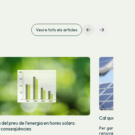
Veure tots els articles
Cal que el sistema
del preu de l’energia en hores solars:
Per garantir un si
i conseqüències
renovable, cal apos