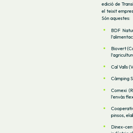
edició de Trans
el teixit empre
Són aquestes:
BDF Natura
l’alimentaci
Biovert (Co
l’agricultur
Cal Valls (
Càmping Sa
Comexi (Ri
l’envàs flex
Cooperati
pinsos, ela
Dinex-cen