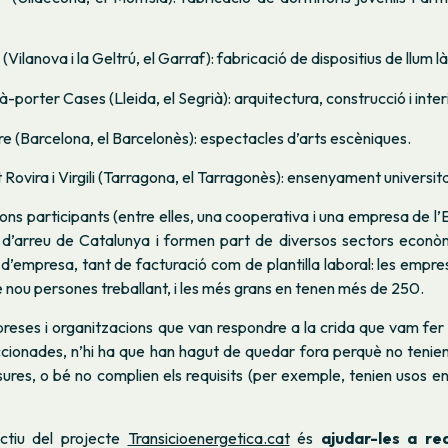
ilanova i la Geltrú, el Garraf): fabricació de dispositius de llum là
porter Cases (Lleida, el Segrià): arquitectura, construcció i inter
ure (Barcelona, el Barcelonès): espectacles d’arts escèniques.
 Rovira i Virgili (Tarragona, el Tarragonès): ensenyament universita
ons participants (entre elles, una cooperativa i una empresa de l
ón d’arreu de Catalunya i formen part de diversos sectors econòm
d’empresa, tant de facturació com de plantilla laboral: les empr
nou persones treballant, i les més grans en tenen més de 250.
reses i organitzacions que van respondre a la crida que vam fer a
ccionades, n’hi ha que han hagut de quedar fora perquè no tenien
ures, o bé no complien els requisits (per exemple, tenien usos 
ectiu del projecte
Transicioenergetica.cat
és
ajudar-les a re