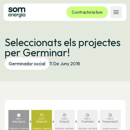
Contracta la llum
Obrir 
Tarifes
Seleccionats els projectes
Serveis
per Germinar!
Empreses
La cooperativa
Germinador social
11 De Juny 2018
Contacte
Tràmits
Oficina virtual
Idioma:
CA
ES
GL
EU