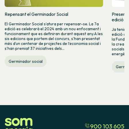
Repensant el Germinador Social
Presente
edició d
El Germinador Social s’atura per repensar-se. La 7a
edició es celebrarà el 2024 amb un nou enfocament i
Ja tenim a
funcionament que es definiran durant aquest any.A les
edició de
sis edicions que portem del concurs, s’han presentat
la Fundac
més d’un centenar de projectes de l’economia social i
la creaci
s’han premiat 37 iniciatives dels...
socials i
energètica
Germinador social
Germin
900 103 605