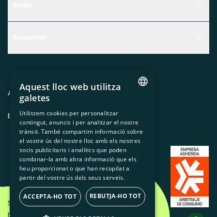
Ajuda
Centre d'Ajuda
Actualitat
Descobreix quin servei t'encaixa millor
Actualitat
Contacte
El racó de la sòcia
Aquest lloc web utilitza
Premsa
Avis legal
Política de privacitat
Política de cookies
galetes
CATALAN
Treballa amb nosaltres
Utilitzem cookies per personalitzar
ES
CA
GL
EU
contingut, anuncis i per analitzar el nostre
SPANISH
trànsit. També compartim informació sobre
GL
el vostre ús del nostre lloc amb els nostres
socis publicitaris i analítics que poden
BASQUE
combinar-la amb altra informació que els
heu proporcionat o que han recopilat a
partir del vostre ús dels seus serveis.
REBUTJA-HO TOT
ACCEPTA-HO TOT
Som Energia SCCL - 2026
Disseny Creatiu d'Etéreo Design.