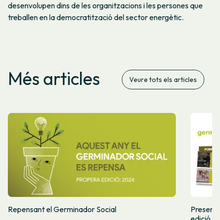
desenvolupen dins de les organitzacions i les persones que
treballen en la democratització del sector energètic.
Més articles
Veure tots els articles
Repensant el Germinador Social
Presente
edició d