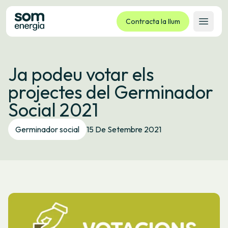
Contracta la llum
Obrir 
Tarifes
Ja podeu votar els
Serveis
projectes del Germinador
Empreses
Social 2021
La cooperativa
Contacte
Germinador social
15 De Setembre 2021
Tràmits
Oficina virtual
Idioma:
CA
ES
GL
EU