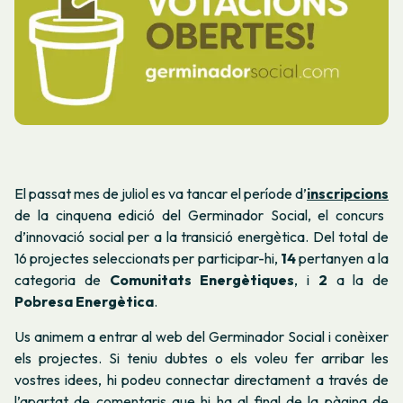
El passat mes de juliol es va tancar el període d’
inscripcions
de la cinquena edició del Germinador Social, el concurs
d’innovació social per a la transició energètica. Del total de
16 projectes seleccionats per participar-hi,
14
pertanyen a la
categoria de
Comunitats Energètiques
, i
2
a la de
Pobresa Energètica
.
Us animem a entrar al web del Germinador Social i conèixer
els projectes. Si teniu dubtes o els voleu fer arribar les
vostres idees, hi podeu connectar directament a través de
l’apartat de comentaris que hi ha al final de la pàgina de