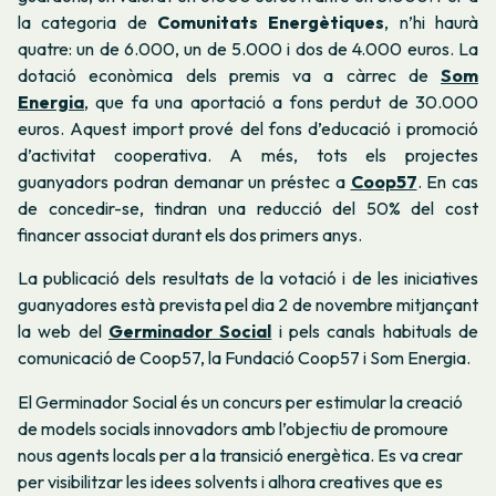
la categoria de
Comunitats Energètiques
, n’hi haurà
quatre: un de 6.000, un de 5.000 i dos de 4.000 euros.
La
dotació econòmica dels premis va a càrrec de
Som
Energia
, que fa una aportació a fons perdut de 30.000
euros. Aquest import prové del fons d’educació i promoció
d’activitat cooperativa. A més, tots els projectes
guanyadors podran demanar un préstec a
Coop57
. En cas
de concedir-se, tindran una reducció del 50% del cost
financer associat durant els dos primers anys.
La publicació dels resultats de la votació i de les iniciatives
guanyadores està prevista pel dia 2 de novembre mitjançant
la web del
Germinador Social
i pels canals habituals de
comunicació de Coop57, la Fundació Coop57 i Som Energia.
El Germinador Social és un concurs per estimular la creació
de models socials innovadors amb l’objectiu de promoure
nous agents locals per a la transició energètica. Es va crear
per visibilitzar les idees solvents i alhora creatives que es