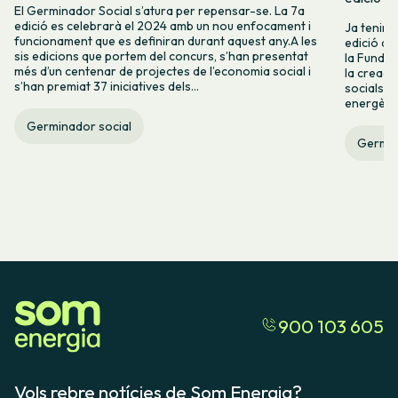
El Germinador Social s’atura per repensar-se. La 7a
edició es celebrarà el 2024 amb un nou enfocament i
Ja tenim a
funcionament que es definiran durant aquest any.A les
edició de
sis edicions que portem del concurs, s’han presentat
la Fundac
més d’un centenar de projectes de l’economia social i
la creaci
s’han premiat 37 iniciatives dels...
socials i
energètica
Germinador social
Germin
900 103 605
Vols rebre notícies de Som Energia?