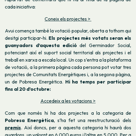
cada iniciativa:
Coneix els projectes >
Avui comença també la votació popular, oberta a tothom qui
desitgi participar-hi.
Els projectes més votats seran els
guanyadors d’aquesta edició
del Germinador Social,
potenciant així el suport social territorial als projectes i el
treball en xarxa a escala local. Un cop s’entra a la plataforma
de votació, a la primera pàgina cada persona pot votar tres
projectes de Comunitats Energètiques i, a la segona pàgina,
un de Pobresa Energètica.
Hi ha temps per participar
fins al 20 d’octubre:
Accedeix a les votacions >
Com que només hi ha dos projectes a la categoria de
Pobresa Energètica
, s’ha fet una reestructuració dels
premis
. Així doncs, per a aquesta categoria hi haurà dos
guardons, un valorat en 6.000 euros i l’altre en 5.000. Per a