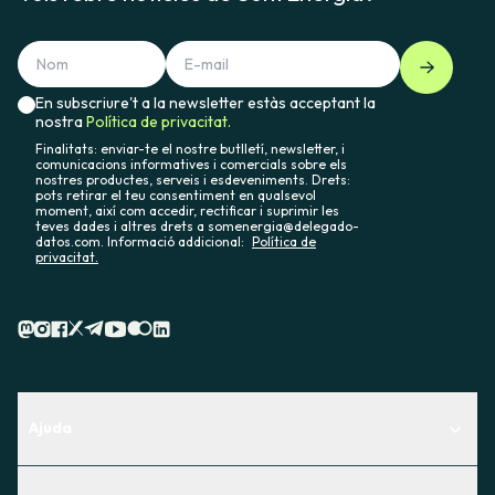
En subscriure't a la newsletter estàs acceptant la
nostra
Política de privacitat.
Finalitats: enviar-te el nostre butlletí, newsletter, i
comunicacions informatives i comercials sobre els
nostres productes, serveis i esdeveniments. Drets:
pots retirar el teu consentiment en qualsevol
moment, així com accedir, rectificar i suprimir les
teves dades i altres drets a somenergia@delegado-
datos.com. Informació addicional:
Política de
privacitat.
Ajuda
Centre d'Ajuda