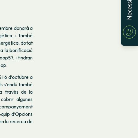
etembre donarà a
gètica, i també
nergètica, dotat
 la bonificació
oop57, i tindran
oop.
5 i 6 d’octubre a
lls s’endú també
a través de la
cobrir algunes
 acompanyament
’equip d’Opcions
en la recerca de