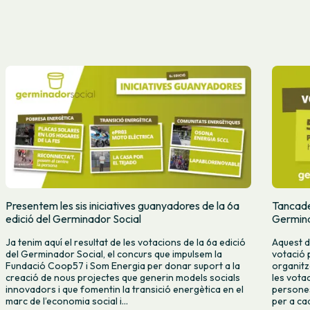
Presentem les sis iniciatives guanyadores de la 6a
Tancades
edició del Germinador Social
Germina
Ja tenim aquí el resultat de les votacions de la 6a edició
Aquest d
del Germinador Social, el concurs que impulsem la
votació 
Fundació Coop57 i Som Energia per donar suport a la
organitz
creació de nous projectes que generin models socials
les vota
innovadors i que fomentin la transició energètica en el
persones
marc de l’economia social i...
per a cad