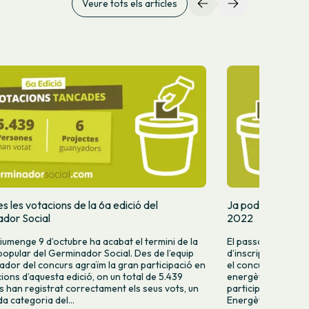
Veure tots els articles
 les votacions de la 6a edició del
Ja podeu votar e
dor Social
2022
iumenge 9 d’octubre ha acabat el termini de la
El passat mes de ju
popular del Germinador Social. Des de l’equip
d’inscripcions de l
ador del concurs agraïm la gran participació en
el concurs d’innova
cions d’aquesta edició, on un total de 5.439
energètica. Del to
 han registrat correctament els seus vots, un
participar-hi, 12 p
a categoria del...
Energètica, 9 a la 