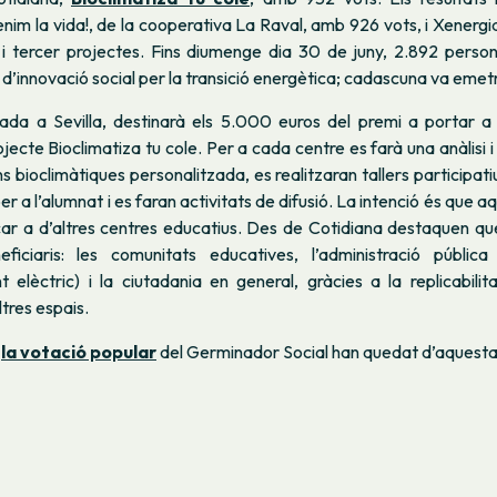
tenim la vida!, de la cooperativa La Raval, amb 926 vots, i Xenerg
 i tercer projectes. Fins diumenge dia 30 de juny, 2.892 perso
d’innovació social per la transició energètica; cadascuna va emetr
cada a Sevilla, destinarà els 5.000 euros del premi a portar a
ojecte Bioclimatiza tu cole. Per a cada centre es farà una anàlisi i
s bioclimàtiques personalitzada, es realitzaran tallers participatiu
per a l’alumnat i es faran activitats de difusió. La intenció és que 
car a d’altres centres educatius. Des de Cotidiana destaquen qu
ficiaris: les comunitats educatives, l’administració públic
 elèctric) i la ciutadania en general, gràcies a la replicabili
ltres espais.
e
la votació popular
del Germinador Social han quedat d’aquest