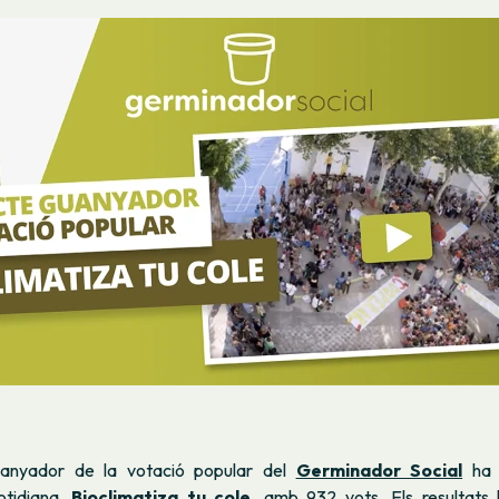
uanyador de la votació popular del
Germinador Social
ha e
otidiana,
Bioclimatiza tu cole
, amb 932 vots. Els resultats