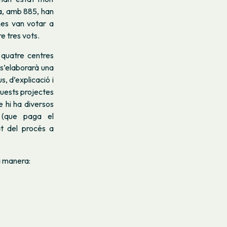
ia, amb 885, han
nes van votar a
e tres vots.
 quatre centres
 s’elaborarà una
s, d’explicació i
aquests projectes
e hi ha diversos
a (que paga el
tat del procés a
a manera: