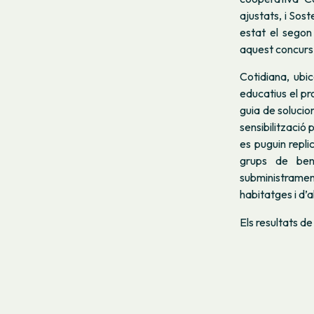
ajustats, i Sos
estat el segon
aquest concurs 
Cotidiana, ubi
educatius el pr
guia de solucion
sensibilització 
es puguin repli
grups de bene
subministrament
habitatges i d’a
Els resultats d