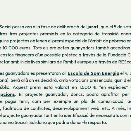
ocial passa ara a la fase de deliberació del
jurat
, que el 5 de s
ltres tres projectes premiats en la categoria de transició ener
 quins projectes obtenen el premi especial de l’àmbit de pobresa e
e 10.000 euros. Tots els projectes guanyadors també accediran a
 costos financers d’un possible préstec a través de la Fundació C
ectar amb iniciatives similars de l’àmbit europeu a través de RESc
tes guanyadors es presentaran a l’
Escola de Som Energia
el 4, 
na). Serà allà on es decidirà, amb votacions presencials, quin d’e
públic. Aquest premi està valorat en 1.500 € “en espècies” 
pcions
. El projecte guanyador, doncs, podrà aprofitar per 
ue pugui tenir, com per exemple un pla de comunicació,
, facilitació de conflictes, desenvolupament web, etc. A més, l
projecte guanyador tant en la identificació de necessitats com 
conomia Social i Solidària que podria donar-hi resposta.