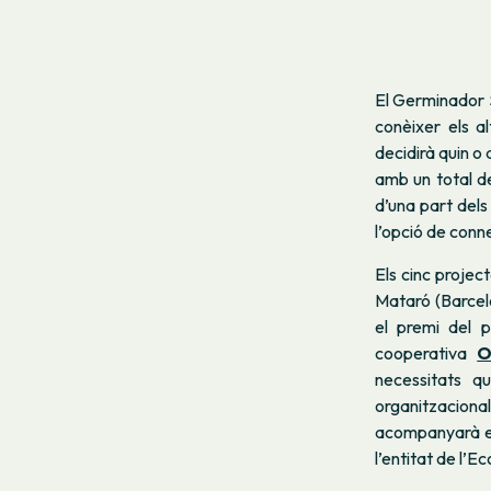
El Germinador S
conèixer els a
decidirà quin o
amb un total d
d’una part dels
l’opció de conn
Els cinc projec
Mataró (Barcelo
el premi del 
cooperativa
O
necessitats q
organitzacional
acompanyarà el 
l’entitat de l’E