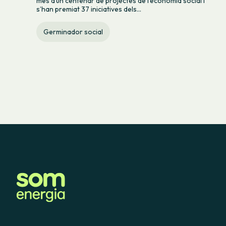
més d’un centenar de projectes de l’economia social i
s’han premiat 37 iniciatives dels...
Germinador social