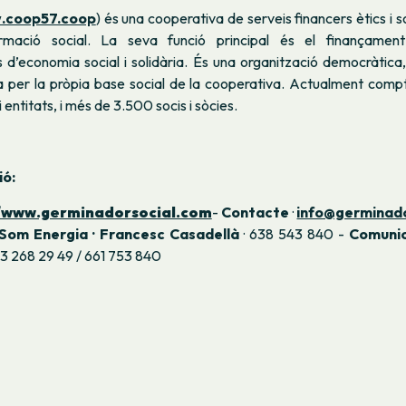
.coop57.coop
) és una cooperativa de serveis financers ètics i so
rmació social. La seva funció principal és el finançamen
 d’economia social i solidària. És una organització democràtica,
 per la pròpia base social de la cooperativa. Actualment com
entitats, i més de 3.500 socis i sòcies.
ió:
//www.germinadorsocial.com
-
Contacte
·
info@germinad
Som Energia · Francesc Casadellà
· 638 543 840 -
Comunic
93 268 29 49 / 661 753 840