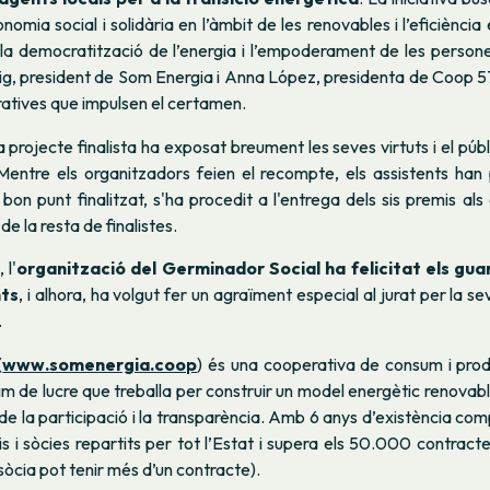
nomia social i solidària en l’àmbit de les renovables i l’eficiènci
 la democratització de l’energia i l’empoderament de les persone
ig, president de Som Energia i Anna López, presidenta de Coop 5
atives que impulsen el certamen.
a projecte finalista ha exposat breument les seves virtuts i el públ
 Mentre els organitzadors feien el recompte, els assistents han
bon punt finalitzat, s'ha procedit a l'entrega dels sis premis als
e la resta de finalistes.
 l'
organització del
Germinador Social ha felicitat els gua
nts
, i alhora, ha volgut fer un agraïment especial al jurat per la se
.
(
www.somenergia.coop
) és una cooperativa de consum i prod
m de lucre que treballa per construir un model energètic renovab
de la participació i la transparència. Amb 6 anys d’existència c
 i sòcies repartits per tot l’Estat i supera els 50.000 contract
òcia pot tenir més d’un contracte).