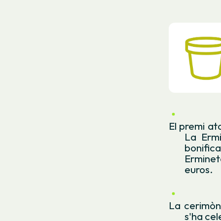
El premi at
La Ermi
bonific
Erminet
euros.
La cerimòni
s'ha cel