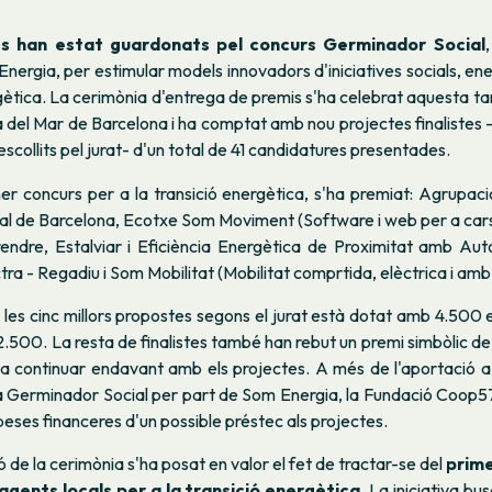
es han estat guardonats pel concurs Germinador Social
nergia, per estimular models innovadors d'iniciatives socials, ene
gètica. La cerimònia d'entrega de premis s'ha celebrat aquesta ta
sa del Mar de Barcelona i ha comptat amb nou projectes finalistes
escollits pel jurat- d'un total de 41 candidatures presentades.
er concurs per a la transició energètica, s'ha premiat: Agrupac
al de Barcelona, Ecotxe Som Moviment (Software i web per a carsh
ndre, Estalviar i Eficiència Energètica de Proximitat amb Aut
tra - Regadiu i Som Mobilitat (Mobilitat comprtida, elèctrica i amb
 les cinc millors propostes segons el jurat està dotat amb 4.500 eu
2.500. La resta de finalistes també han rebut un premi simbòlic 
 a continuar endavant amb els projectes. A més de l'aportació a
 Germinador Social per part de Som Energia, la Fundació Coop57
peses financeres d'un possible préstec als projectes.
ó de la cerimònia s'ha posat en valor el fet de tractar-se del
prime
gents locals per a la transició energètica
. La iniciativa bu