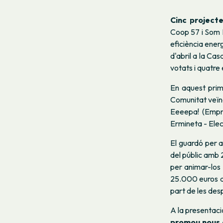
Cinc project
Coop 57 i Som E
eficiència ener
d'abril a la Ca
votats i quatre 
En aquest prim
Comunitat veïn
Eeeepa! (Empre
Ermineta - Elec
El guardó per a
del públic amb 
per animar-los
25.000 euros a
part de les des
A la presentaci
promou nous a