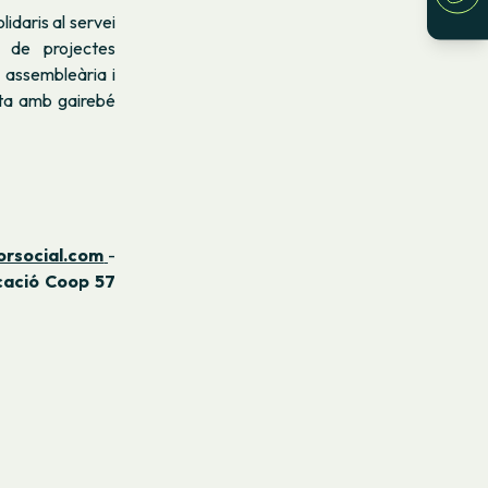
lidaris al servei
t de projectes
 assembleària i
pta amb gairebé
orsocial.com
-
ació Coop 57