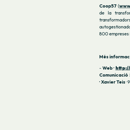
Coop57
(
www
de la transfo
transformadors
autogestionada
800 empreses i 
Més informac
-
Web ·
http:
Comunicació 
· Xavier Teis
· 