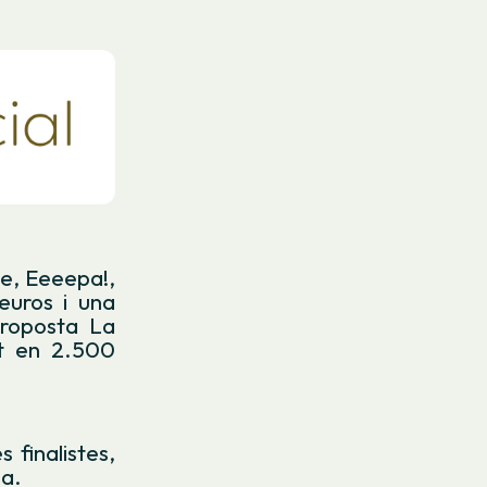
xe, Eeeepa!,
euros i una
proposta La
at en 2.500
 finalistes,
na.