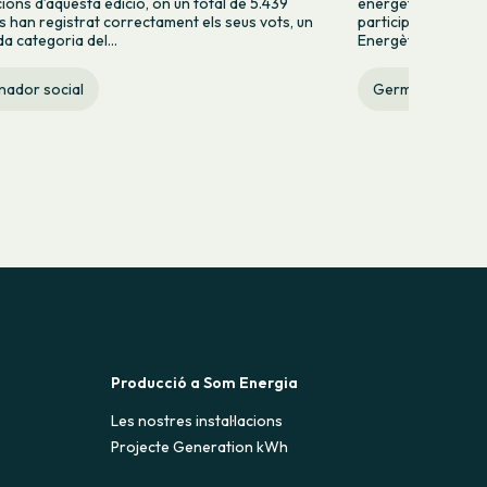
cions d’aquesta edició, on un total de 5.439
energètica. Del to
 han registrat correctament els seus vots, un
participar-hi, 12 p
a categoria del...
Energètica, 9 a la 
nador social
Germinador soci
Producció a Som Energia
Les nostres instal·lacions
Projecte Generation kWh