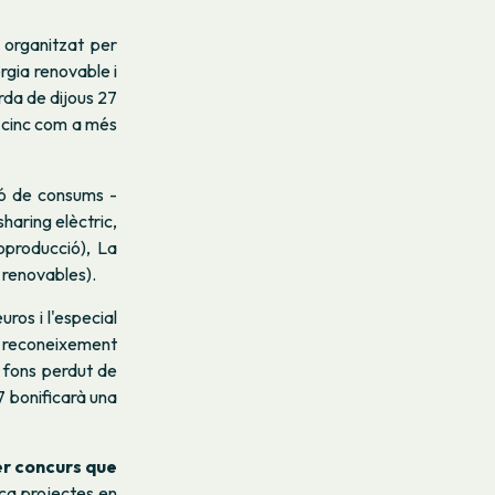
, organitzat per
rgia renovable i
rda de dijous 27
 -cinc com a més
ió de consums -
aring elèctric,
oproducció), La
 renovables).
ros i l'especial
de reconeixement
 fons perdut de
 bonificarà una
r concurs que
sca projectes en