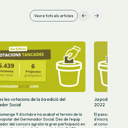
Veure tots els articles
 les votacions de la 6a edició del
Ja podeu votar e
dor Social
2022
iumenge 9 d’octubre ha acabat el termini de la
El passat mes de ju
popular del Germinador Social. Des de l’equip
d’inscripcions de l
ador del concurs agraïm la gran participació en
el concurs d’innova