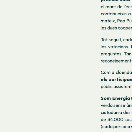
el marc de l’eco
contribueixin a
mateix, Pep Pu
les dues cooper
Tot seguit, cad
les votacions.
preguntes. Tan 
reconeixement d
Com a cloenda,
els participa
públic assistent
Som Energia
verda sense àni
ciutadania des 
de 34.000 socis
(cada persona s