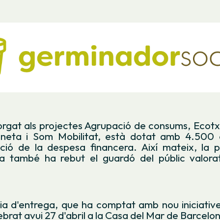
orgat als projectes Agrupació de consums, Ecot
neta i Som Mobilitat, està dotat amb 4.500 
ació de la despesa financera. Així mateix, la 
a també ha rebut el guardó del públic valor
a d'entrega, que ha comptat amb nou iniciatives
ebrat avui 27 d'abril a la Casa del Mar de Barcelo