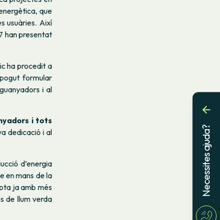
a energètica, que
s usuàries. Així
7 han presentat
ic ha procedit a
 pogut formular
 guanyadors i al
nyadors i tots
Necessites ajuda?
va dedicació i al
ucció d’energia
le en mans de la
ompta ja amb més
es de llum verda