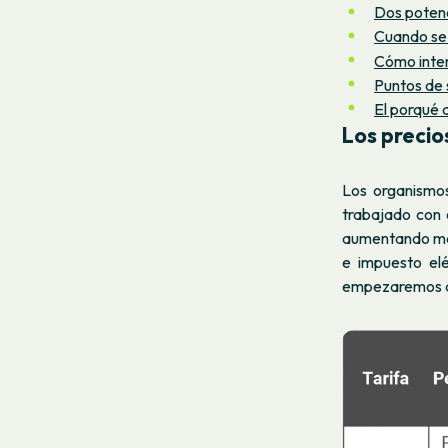
Dos potenc
Cuando se 
Cómo inten
Puntos de 
El porqué 
Los
precio
Los organismos
trabajado con 
aumentando más 
e impuesto elé
empezaremos a a