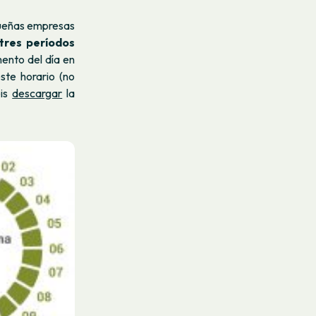
queñas empresas
tres períodos
ento del día en
este horario (no
éis
descargar
la