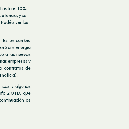
1 hasta
el 10%
.
potencia, y se
 Podéis ver los
ia. Es un cambio
 En Som Energia
do a las nuevas
ueñas empresas y
ra contratos de
 noticia
).
ticos y algunas
ifa 2.0TD, que
continuación os