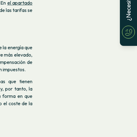
. En
el apartado
de las tarifas se
 la energía que
te más elevado,
compensación de
n impuestos.
nas que tienen
y, por tanto, la
a forma en que
o el coste de la