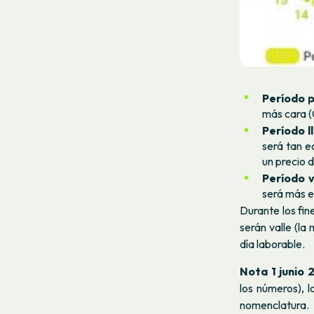
Período p
más cara (
Período l
será tan e
un precio 
Período v
será más e
Durante los fin
serán valle (la
día laborable.
Nota 1 junio 
los números), l
nomenclatura.