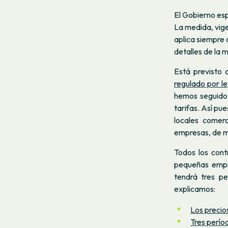
El Gobierno es
La medida, vige
aplica siempre 
detalles de la 
Está previsto q
regulado por le
hemos seguido 
tarifas. Así pu
locales comerc
empresas, de má
Todos los cont
pequeñas empr
tendrá tres pe
explicamos:
Los precios
Tres perío