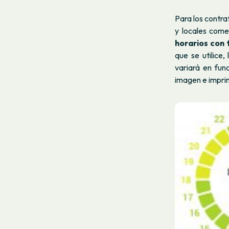
Para los contr
y locales come
horarios con 
que se utilice,
variará en fun
imagen e imprimi