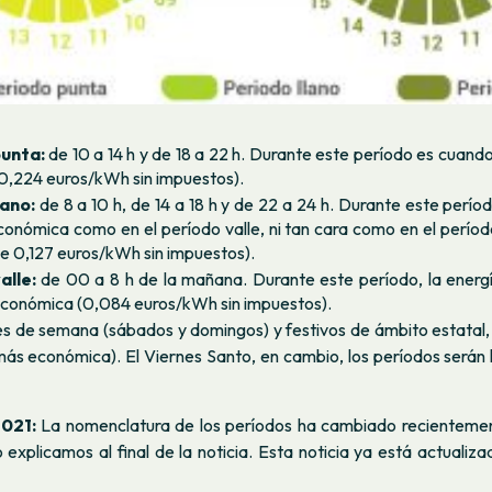
unta:
de 10 a 14 h y de 18 a 22 h. Durante este período es cuando
0,224 euros/kWh sin impuestos).
lano:
de 8 a 10 h, de 14 a 18 h y de 22 a 24 h. Durante este períod
conómica como en el período valle, ni tan cara como en el perío
de 0,127 euros/kWh sin impuestos).
alle:
de 00 a 8 h de la mañana. Durante este período, la energía
conómica (0,084 euros/kWh sin impuestos).
es de semana (sábados y domingos) y festivos de ámbito estatal,
 más económica). El Viernes Santo, en cambio, los períodos serán 
2021:
La nomenclatura de los períodos ha cambiado recientemen
o explicamos al final de la noticia. Esta noticia ya está actualiz