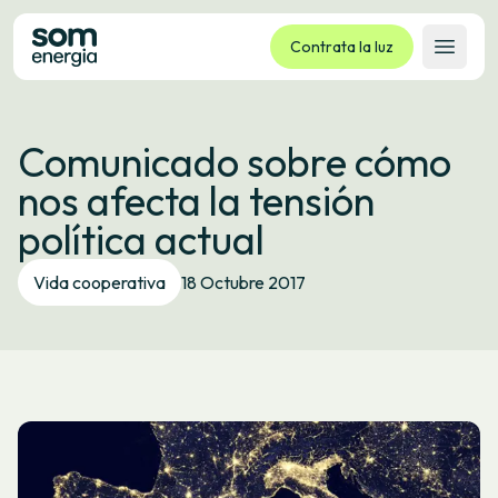
Contrata la luz
Abrir 
Tarifas
Comunicado sobre cómo
Servicios
nos afecta la tensión
Empresas
política actual
La cooperativa
Contacto
Vida cooperativa
18 Octubre 2017
Trámites
Oficina virtual
Idioma:
ES
CA
GL
EU