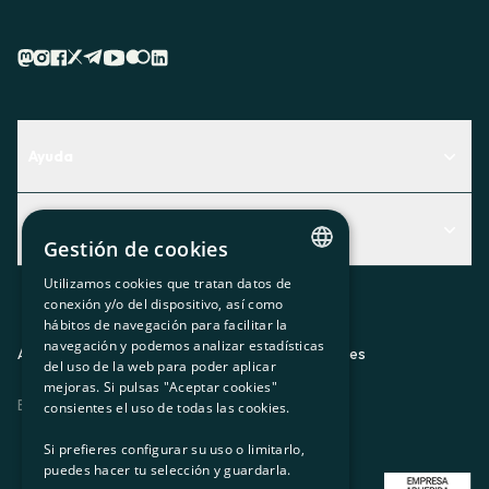
Ayuda
Centro de Ayuda
Actualidad
Descubre qué servicio te encaja mejor
Gestión de cookies
Actualidad
Contacto
Utilizamos cookies que tratan datos de
CATALAN
conexión y/o del dispositivo, así como
El rincón de la socia
hábitos de navegación para facilitar la
SPANISH
navegación y podemos analizar estadísticas
Prensa
Aviso legal
Política de privacidad
Política de cookies
del uso de la web para poder aplicar
GL
mejoras. Si pulsas "Aceptar cookies"
Trabaja con nosotros
ES
CA
GL
EU
BASQUE
consientes el uso de todas las cookies.
Si prefieres configurar su uso o limitarlo,
puedes hacer tu selección y guardarla.