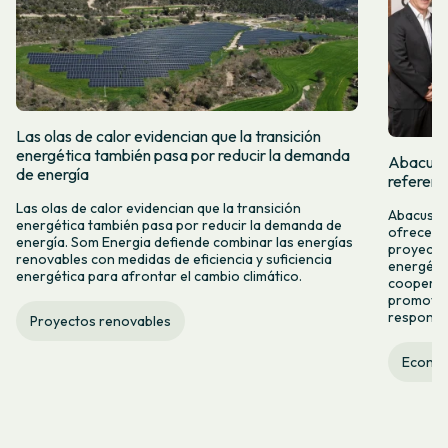
Las olas de calor evidencian que la transición
energética también pasa por reducir la demanda
Abacus y
de energía
referent
Las olas de calor evidencian que la transición
Abacus y 
energética también pasa por reducir la demanda de
ofrecer n
energía. Som Energia defiende combinar las energías
proyectos
renovables con medidas de eficiencia y suficiencia
energétic
energética para afrontar el cambio climático.
cooperac
promover
responsab
Proyectos renovables
Econom