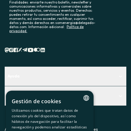
Finalidades: enviarte nuestro boletín, newsletter y
comunicaciones informativas y comerciales sobre
nuestros productos, servicios y eventos. Derechos:
puedes retirar tu consentimiento en cualquier
momento, así como acceder, rectificar, suprimir tus
datos y demás derechos en somenergia@delegado-
datos.com. Información adicional:
Política de
privacidad.
Ayuda
Centro de Ayuda
Actualidad
Descubre qué servicio te encaja mejor
Gestión de cookies
Actualidad
Contacto
Utilizamos cookies que tratan datos de
CATALAN
conexión y/o del dispositivo, así como
El rincón de la socia
hábitos de navegación para facilitar la
SPANISH
navegación y podemos analizar estadísticas
Prensa
Aviso legal
Política de privacidad
Política de cookies