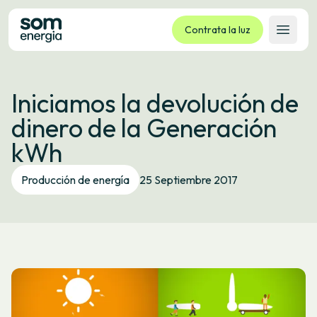
Contrata la luz
Abrir 
Tarifas
Iniciamos la devolución de
Servicios
dinero de la Generación
Empresas
kWh
La cooperativa
Contacto
Producción de energía
25 Septiembre 2017
Trámites
Oficina virtual
Idioma:
ES
CA
GL
EU