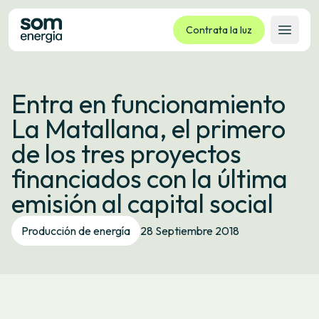
Contrata la luz
Abrir 
Tarifas
Entra en funcionamiento
Servicios
La Matallana, el primero
Empresas
de los tres proyectos
La cooperativa
financiados con la última
Contacto
emisión al capital social
Trámites
Producción de energía
28 Septiembre 2018
Oficina virtual
Idioma:
ES
CA
GL
EU