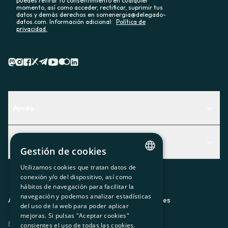
puedes retirar tu consentimiento en cualquier
momento, así como acceder, rectificar, suprimir tus
datos y demás derechos en somenergia@delegado-
datos.com. Información adicional:
Política de
privacidad.
Ayuda
Centro de Ayuda
Actualidad
Descubre qué servicio te encaja mejor
Gestión de cookies
Actualidad
Contacto
Utilizamos cookies que tratan datos de
CATALAN
conexión y/o del dispositivo, así como
El rincón de la socia
hábitos de navegación para facilitar la
SPANISH
navegación y podemos analizar estadísticas
Prensa
Aviso legal
Política de privacidad
Política de cookies
del uso de la web para poder aplicar
GL
mejoras. Si pulsas "Aceptar cookies"
Trabaja con nosotros
ES
CA
GL
EU
BASQUE
consientes el uso de todas las cookies.