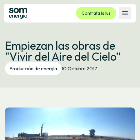
Contrata la luz
Abrir 
Tarifas
Empiezan las obras de
Servicios
"Vivir del Aire del Cielo”
Empresas
La cooperativa
Producción de energía
10 Octubre 2017
Contacto
Trámites
Oficina virtual
Idioma:
ES
CA
GL
EU