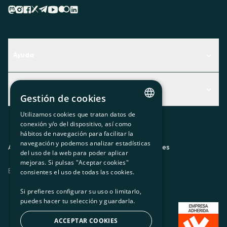
Ayuda
Centro de Ayuda
Actualidad
Descubre qué servicio te encaja mejor
Gestión de cookies
Actualidad
Contacto
Utilizamos cookies que tratan datos de
CATALAN
conexión y/o del dispositivo, así como
El rincón de la socia
hábitos de navegación para facilitar la
SPANISH
navegación y podemos analizar estadísticas
Prensa
Aviso legal
Política de privacidad
Política de cookies
del uso de la web para poder aplicar
GL
mejoras. Si pulsas "Aceptar cookies"
Trabaja con nosotros
ES
CA
GL
EU
BASQUE
consientes el uso de todas las cookies.
Si prefieres configurar su uso o limitarlo,
puedes hacer tu selección y guardarla.
ACCEPTAR COOKIES