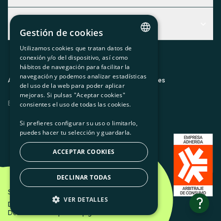
Centro de Ayuda
Actualidad
Descubre qué servicio te encaja mejor
Gestión de cookies
Actualidad
Contacto
Utilizamos cookies que tratan datos de
CATALAN
conexión y/o del dispositivo, así como
El rincón de la socia
hábitos de navegación para facilitar la
SPANISH
navegación y podemos analizar estadísticas
Prensa
Aviso legal
Política de privacidad
Política de cookies
del uso de la web para poder aplicar
GL
mejoras. Si pulsas "Aceptar cookies"
Trabaja con nosotros
ES
CA
GL
EU
BASQUE
consientes el uso de todas las cookies.
Si prefieres configurar su uso o limitarlo,
puedes hacer tu selección y guardarla.
ACCEPTAR COOKIES
DECLINAR TODAS
Som Energia SCCL - 2026
?
VER DETALLES
Diseño creativo de Etéreo Design.
Desarrollo web por Utopig Studio
BÁSICAS