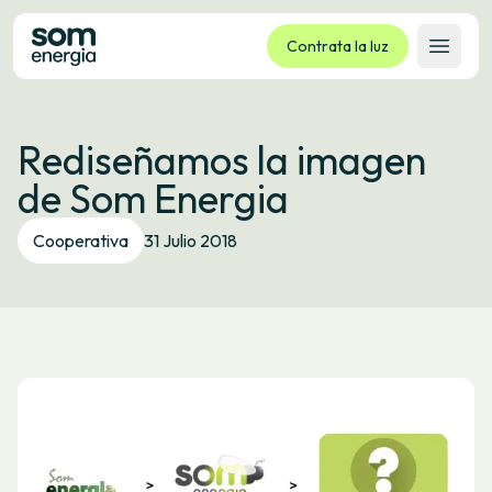
Contrata la luz
Abrir 
Tarifas
Rediseñamos la imagen
Servicios
de Som Energia
Empresas
La cooperativa
Cooperativa
31 Julio 2018
Contacto
Trámites
Oficina virtual
Idioma:
ES
CA
GL
EU