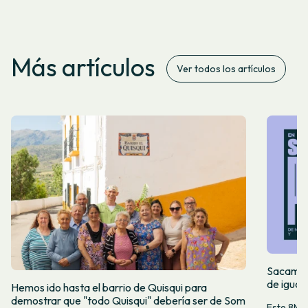
Más artículos
Ver todos los artículos
Sacamos 
de igual
Hemos ido hasta el barrio de Quisqui para
demostrar que "todo Quisqui" debería ser de Som
Este 8M, 