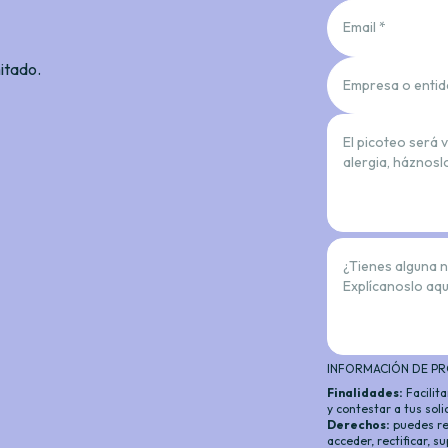
Email *
mitado.
Empresa o entid
El picoteo será 
alergia, háznosl
¿Tienes alguna 
Explícanoslo aqu
INFORMACIÓN DE PR
Finalidades:
Facilit
y contestar a tus sol
Derechos:
puedes re
acceder, rectificar, 