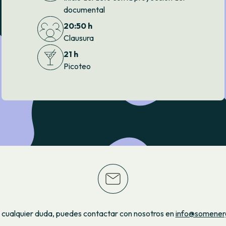
documental
20:50 h
Clausura
21 h
Picoteo
s cualquier duda, puedes contactar con nosotros en
info@somener