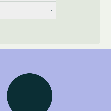
l Ginjoler, servido de pie y
e inscripción.
otra persona en tu lugar.