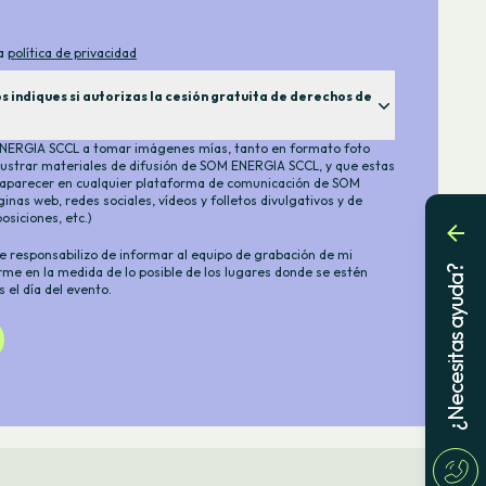
la
política de privacidad
 indiques si autorizas la cesión gratuita de derechos de
A SCCL
ERGIA SCCL a tomar imágenes mías, tanto en formato foto
informamos que, en el transcurso del acto institucional
alizarán fotografías o vídeos con la finalidad de publicarlos de
lustrar materiales de difusión de SOM ENERGIA SCCL, y que estas
 mismo establecimiento, así como en catálogos, página web y
parecer en cualquier plataforma de comunicación de SOM
s medios de comunicación (televisión, prensa, blog, etc.) para
nas web, redes sociales, vídeos y folletos divulgativos y de
idades y servicios prestados por nosotros, todo ello con carácter
posiciones, etc.)
aso tu imagen será cedida a terceras personas sin tu
á utilizada para fines comerciales o lucrativos.
 responsabilizo de informar al equipo de grabación de mi
¿Necesitas ayuda?
arme en la medida de lo posible de los lugares donde se estén
os de que, si no nos indicas lo contrario, conservaremos tus
el día del evento.
tén publicadas en los medios descritos y, posteriormente, como
 campañas publicitarias, eventos y/o actividades. En el caso de
s en las imágenes, certificas que dispones del consentimiento
re del menor, o de su tutor legal.
rechos de acceso, rectificación, supresión y portabilidad de tus
osición y limitación a su tratamiento, mediante escrito dirigido
egado-datos.com
. En caso de divergencias en el tratamiento
 presentar una reclamación ante la Agencia de Protección de
s
).