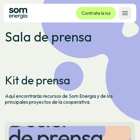
Contrata la luz
Abrir 
Sala de prensa
Tarifas
Servicios
Empresas
La cooperativa
Kit de prensa
Contacto
Trámites
Aquí encontrarás recursos de Som Energia y de los
Oficina virtual
principales proyectos de la cooperativa.
Idioma:
ES
CA
GL
EU