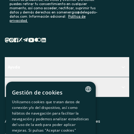
puedes retirar tu consentimiento en cualquier
momento, así como acceder, rectificar, suprimir tus
datos y demás derechos en somenergia@delegado-
datos.com. Información adicional:
Política de
privacidad.
Ayuda
Centro de Ayuda
Actualidad
Descubre qué servicio te encaja mejor
Gestión de cookies
Actualidad
Contacto
Utilizamos cookies que tratan datos de
CATALAN
conexión y/o del dispositivo, así como
El rincón de la socia
hábitos de navegación para facilitar la
SPANISH
navegación y podemos analizar estadísticas
Prensa
Aviso legal
Política de privacidad
Política de cookies
del uso de la web para poder aplicar
GL
mejoras. Si pulsas "Aceptar cookies"
Trabaja con nosotros