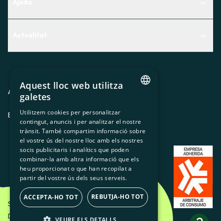
Ajuda
Centre d'Ajuda
Actualitat
Descobreix quin servei t'encaixa millor
Actualitat
Contacte
El racó de la sòcia
Aquest lloc web utilitza
Premsa
Avis legal
Política de privacitat
Política de cookies
galetes
CATALAN
Treballa amb nosaltres
Utilitzem cookies per personalitzar
ES
CA
GL
EU
contingut, anuncis i per analitzar el nostre
SPANISH
trànsit. També compartim informació sobre
GL
el vostre ús del nostre lloc amb els nostres
socis publicitaris i analítics que poden
BASQUE
combinar-la amb altra informació que els
heu proporcionat o que han recopilat a
partir del vostre ús dels seus serveis.
REBUTJA-HO TOT
ACCEPTA-HO TOT
Som Energia SCCL - 2026
Disseny Creatiu d'Etéreo Design.
VEURE ELS DETALLS