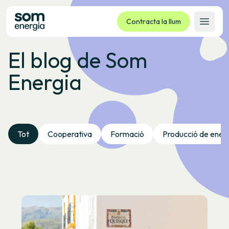
Contracta la llum
Obrir 
El blog de Som
Tarifes
Energia
Serveis
Empreses
La cooperativa
Contacte
Tot
Cooperativa
Formació
Producció de ener
Tràmits
Oficina virtual
Idioma:
CA
ES
GL
EU