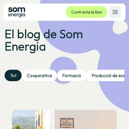
Contracta la llum
Obrir 
El blog de Som
Tarifes
Energia
Serveis
Empreses
La cooperativa
Contacte
Tot
Cooperativa
Formació
Producció de ener
Tràmits
Oficina virtual
Idioma:
CA
ES
GL
EU