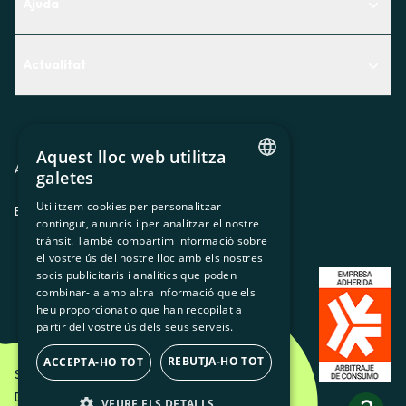
Ajuda
Centre d'Ajuda
Actualitat
Descobreix quin servei t'encaixa millor
Actualitat
Contacte
El racó de la sòcia
Aquest lloc web utilitza
Premsa
Avis legal
Política de privacitat
Política de cookies
galetes
CATALAN
Treballa amb nosaltres
Utilitzem cookies per personalitzar
ES
CA
GL
EU
contingut, anuncis i per analitzar el nostre
SPANISH
trànsit. També compartim informació sobre
GL
el vostre ús del nostre lloc amb els nostres
socis publicitaris i analítics que poden
BASQUE
combinar-la amb altra informació que els
heu proporcionat o que han recopilat a
partir del vostre ús dels seus serveis.
REBUTJA-HO TOT
ACCEPTA-HO TOT
Som Energia SCCL - 2026
Disseny Creatiu d'Etéreo Design.
VEURE ELS DETALLS